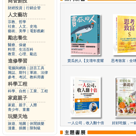
商管創投
財經投資
｜
行銷企管
人文藝坊
宗教、哲學
社會、人文、史地
藝術、美學
｜
電影戲劇
勵志養生
醫療、保健
料理、生活百科
教育、心理、勵志
進修學習
賣瓜的人【文壇年度耀
思考致富：全球
電腦與網路
｜
語言工具
雜誌、期刊
｜
軍政、法律
參考、考試、教科用書
科學工程
科學、自然
｜
工業、工程
家庭親子
家庭、親子、人際
青少年、童書
玩樂天地
一人公司，收入翻十倍
好好吃飯，一
旅遊、地圖
｜
休閒娛樂
漫畫、插圖
｜
限制級