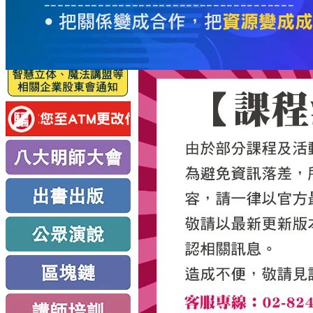
服
務
新
思
路