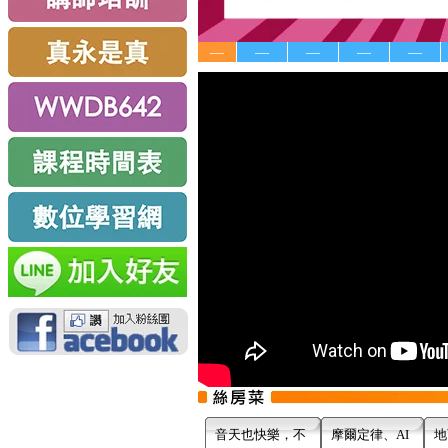
—
—
—
—
—
音天也快樂，不
摩爾定律、AI
地