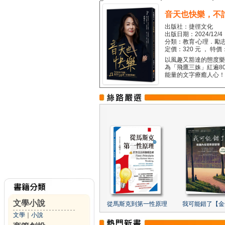
音天也快樂，不
出版社：捷徑文化
出版日期：2024/12/4
分類：教育‧心理．勵志
定價：320 元 ， 特價
以風趣又豁達的態度樂觀
為「飛鷹三姝」紅遍8
能量的文字療癒人心！...
文學小說
從馬斯克到第一性原理
我可能錯了【金
文學
｜
小說