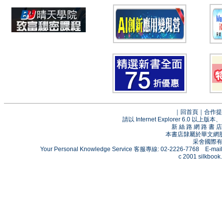
｜
回首頁
｜
合作提
請以 Internet Explorer 6.0
新 絲 路 網 路 
本書店隸屬於華文網
采舍國際有限
Your Personal Knowledge Service 客服專線: 02-2226-7768 E-mai
c 2001 silkbook.