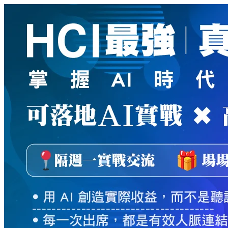
新
絲
路
網
路
書
店
-
知
識