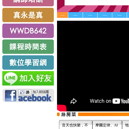
—
—
—
—
—
音天也快樂，不
摩爾定律、AI
地