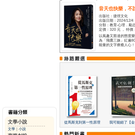
音天也快樂，不
出版社：捷徑文化
出版日期：2024/12/4
分類：教育‧心理．勵志
定價：320 元 ， 特價
以風趣又豁達的態度樂觀
為「飛鷹三姝」紅遍8
能量的文字療癒人心！...
文學小說
從馬斯克到第一性原理
我可能錯了【金
文學
｜
小說