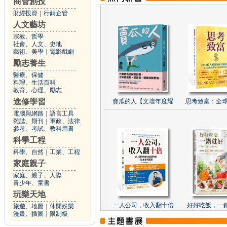
商管創投
財經投資
｜
行銷企管
人文藝坊
宗教、哲學
社會、人文、史地
藝術、美學
｜
電影戲劇
勵志養生
醫療、保健
料理、生活百科
教育、心理、勵志
進修學習
賣瓜的人【文壇年度耀
思考致富：全球
電腦與網路
｜
語言工具
雜誌、期刊
｜
軍政、法律
參考、考試、教科用書
科學工程
科學、自然
｜
工業、工程
家庭親子
家庭、親子、人際
青少年、童書
玩樂天地
一人公司，收入翻十倍
好好吃飯，一
旅遊、地圖
｜
休閒娛樂
漫畫、插圖
｜
限制級