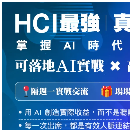
新
絲
路
網
路
書
店
-
知
識