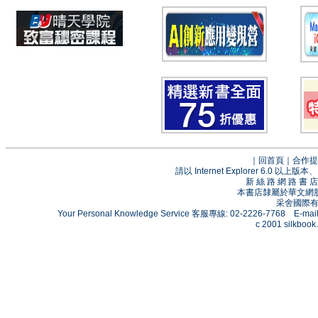
｜
回首頁
｜
合作提
請以 Internet Explorer 6.0
新 絲 路 網 路 
本書店隸屬於華文網
采舍國際有限
Your Personal Knowledge Service 客服專線: 02-2226-7768 E-mai
c 2001 silkbook.