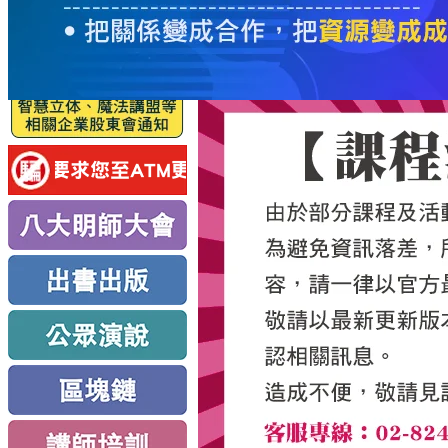
服
務
新
思
路