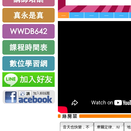
—
—
—
—
—
音天也快樂，不
摩爾定律、AI
地