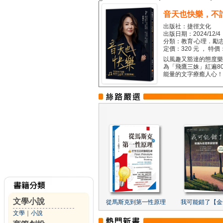
音天也快樂，不
出版社：捷徑文化
出版日期：2024/12/4
分類：教育‧心理．勵志
定價：320 元 ， 特價
以風趣又豁達的態度樂觀
為「飛鷹三姝」紅遍8
能量的文字療癒人心！...
文學小說
從馬斯克到第一性原理
我可能錯了【金
文學
｜
小說