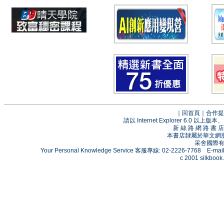
｜
回首頁
｜
合作提
請以 Internet Explorer 6.0
新 絲 路 網 路 
本書店隸屬於華文網
采舍國際有限
Your Personal Knowledge Service 客服專線: 02-2226-7768 E-mai
c 2001 silkbook.