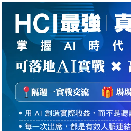
新
絲
路
網
路
書
店
-
知
識