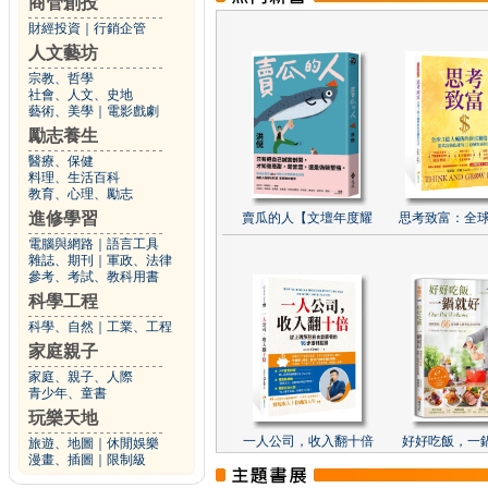
商管創投
財經投資
｜
行銷企管
人文藝坊
宗教、哲學
社會、人文、史地
藝術、美學
｜
電影戲劇
勵志養生
醫療、保健
料理、生活百科
教育、心理、勵志
進修學習
賣瓜的人【文壇年度耀
思考致富：全球
電腦與網路
｜
語言工具
雜誌、期刊
｜
軍政、法律
參考、考試、教科用書
科學工程
科學、自然
｜
工業、工程
家庭親子
家庭、親子、人際
青少年、童書
玩樂天地
一人公司，收入翻十倍
好好吃飯，一
旅遊、地圖
｜
休閒娛樂
漫畫、插圖
｜
限制級