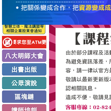
服
務
新
思
路