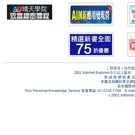
｜
回首頁
｜
合作提
請以 Internet Explorer 6.0
新 絲 路 網 路 
本書店隸屬於華文網
采舍國際有限
Your Personal Knowledge Service 客服專線: 02-2226-7768 E-mai
c 2001 silkbook.