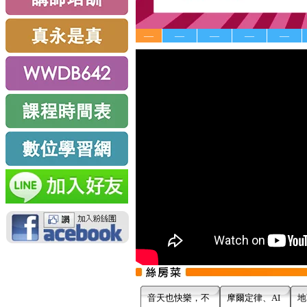
—
—
—
—
—
音天也快樂，不
摩爾定律、AI
地