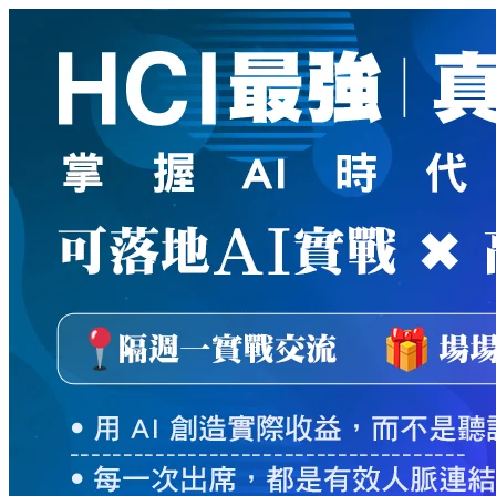
新
絲
路
網
路
書
店
-
知
識