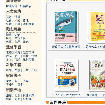
商管創投
財經投資
｜
行銷企管
人文藝坊
宗教、哲學
社會、人文、史地
藝術、美學
｜
電影戲劇
勵志養生
醫療、保健
料理、生活百科
教育、心理、勵志
進修學習
賣瓜的人【文壇年度耀
思考致富：全球
電腦與網路
｜
語言工具
雜誌、期刊
｜
軍政、法律
參考、考試、教科用書
科學工程
科學、自然
｜
工業、工程
家庭親子
家庭、親子、人際
青少年、童書
玩樂天地
一人公司，收入翻十倍
好好吃飯，一
旅遊、地圖
｜
休閒娛樂
漫畫、插圖
｜
限制級