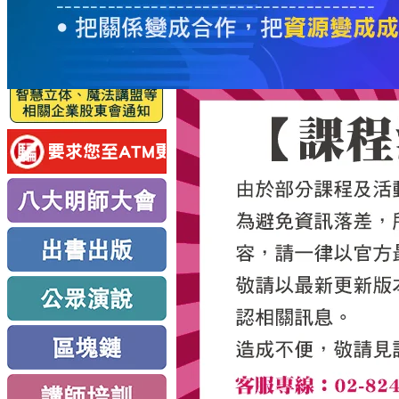
服
務
新
思
路