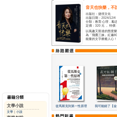
音天也快樂，不
出版社：捷徑文化
出版日期：2024/12/4
分類：教育‧心理．勵志
定價：320 元 ， 特價
以風趣又豁達的態度樂觀
為「飛鷹三姝」紅遍8
能量的文字療癒人心！...
文學小說
從馬斯克到第一性原理
我可能錯了【金
文學
｜
小說