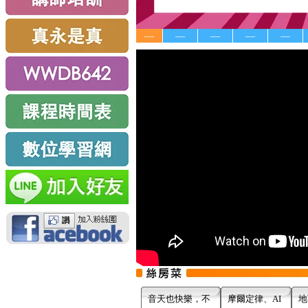
—
—
—
—
—
音天也快樂，不
摩爾定律、AI
地