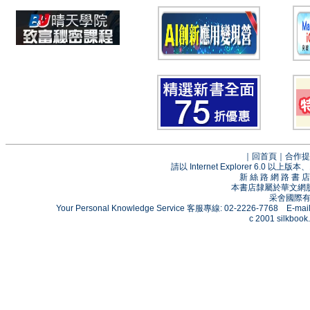
｜
回首頁
｜
合作提
請以 Internet Explorer 6.0
新 絲 路 網 路 
本書店隸屬於華文網
采舍國際有限
Your Personal Knowledge Service 客服專線: 02-2226-7768 E-mai
c 2001 silkbook.