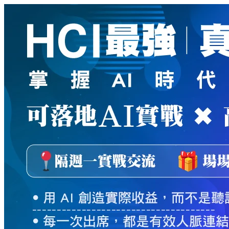
新
絲
路
網
路
書
店
-
知
識