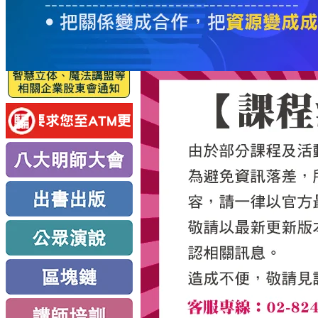
服
務
新
思
路