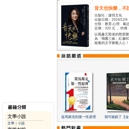
音天也快樂，不
出版社：捷徑文化
出版日期：2024/12/4
分類：教育‧心理．勵志
定價：320 元 ， 特價
以風趣又豁達的態度樂觀
為「飛鷹三姝」紅遍8
能量的文字療癒人心！...
文學小說
從馬斯克到第一性原理
我可能錯了【金
文學
｜
小說