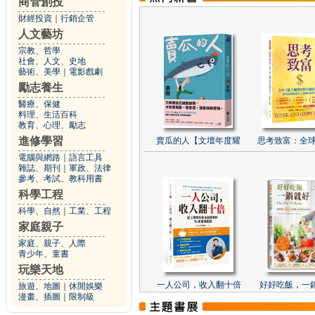
商管創投
財經投資
｜
行銷企管
人文藝坊
宗教、哲學
社會、人文、史地
藝術、美學
｜
電影戲劇
勵志養生
醫療、保健
料理、生活百科
教育、心理、勵志
進修學習
賣瓜的人【文壇年度耀
思考致富：全球
電腦與網路
｜
語言工具
雜誌、期刊
｜
軍政、法律
參考、考試、教科用書
科學工程
科學、自然
｜
工業、工程
家庭親子
家庭、親子、人際
青少年、童書
玩樂天地
一人公司，收入翻十倍
好好吃飯，一
旅遊、地圖
｜
休閒娛樂
漫畫、插圖
｜
限制級