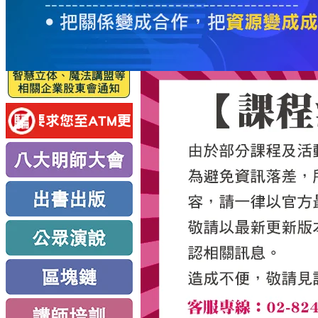
服
務
新
思
路