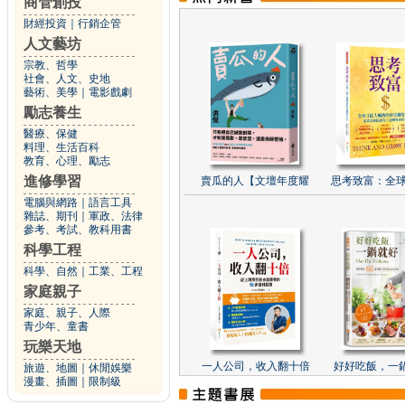
商管創投
財經投資
｜
行銷企管
人文藝坊
宗教、哲學
社會、人文、史地
藝術、美學
｜
電影戲劇
勵志養生
醫療、保健
料理、生活百科
教育、心理、勵志
進修學習
賣瓜的人【文壇年度耀
思考致富：全球
電腦與網路
｜
語言工具
雜誌、期刊
｜
軍政、法律
參考、考試、教科用書
科學工程
科學、自然
｜
工業、工程
家庭親子
家庭、親子、人際
青少年、童書
玩樂天地
一人公司，收入翻十倍
好好吃飯，一
旅遊、地圖
｜
休閒娛樂
漫畫、插圖
｜
限制級