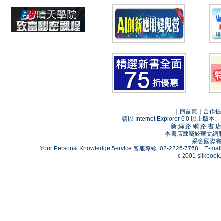
｜
回首頁
｜
合作提
請以 Internet Explorer 6.0
新 絲 路 網 路 
本書店隸屬於華文網
采舍國際有限
Your Personal Knowledge Service 客服專線: 02-2226-7768 E-mai
c 2001 silkbook.