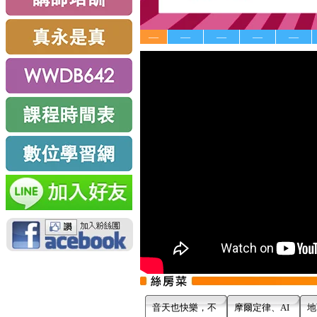
—
—
—
—
—
音天也快樂，不
摩爾定律、AI
地