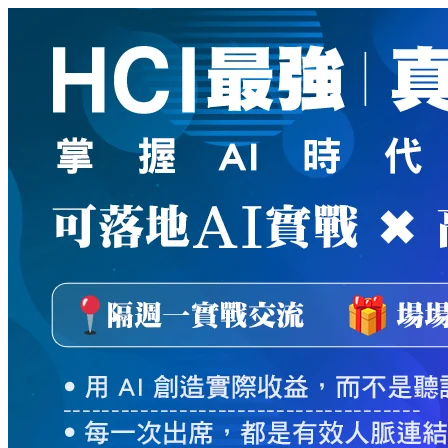
新
絲
路
網
路
書
店
-
知
識