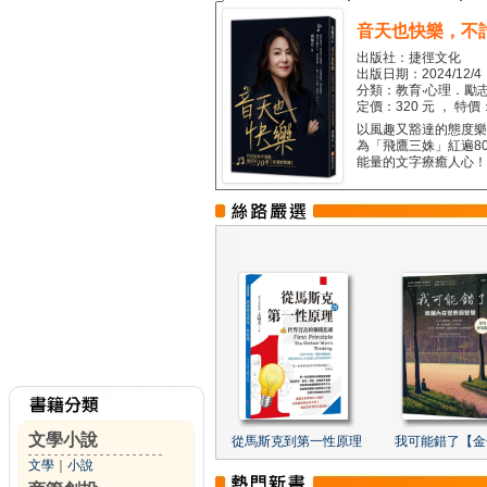
音天也快樂，不
出版社：捷徑文化
出版日期：2024/12/4
分類：教育‧心理．勵志
定價：320 元 ， 特價
以風趣又豁達的態度樂觀
為「飛鷹三姝」紅遍8
能量的文字療癒人心！...
文學小說
從馬斯克到第一性原理
我可能錯了【金
文學
｜
小說