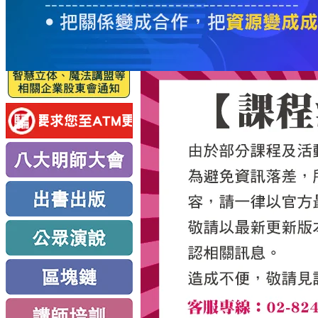
服
務
新
思
路