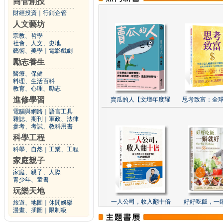
商管創投
財經投資
｜
行銷企管
人文藝坊
宗教、哲學
社會、人文、史地
藝術、美學
｜
電影戲劇
勵志養生
醫療、保健
料理、生活百科
教育、心理、勵志
進修學習
賣瓜的人【文壇年度耀
思考致富：全球
電腦與網路
｜
語言工具
雜誌、期刊
｜
軍政、法律
參考、考試、教科用書
科學工程
科學、自然
｜
工業、工程
家庭親子
家庭、親子、人際
青少年、童書
玩樂天地
一人公司，收入翻十倍
好好吃飯，一
旅遊、地圖
｜
休閒娛樂
漫畫、插圖
｜
限制級