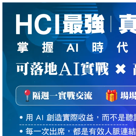
新
絲
路
網
路
書
店
-
知
識