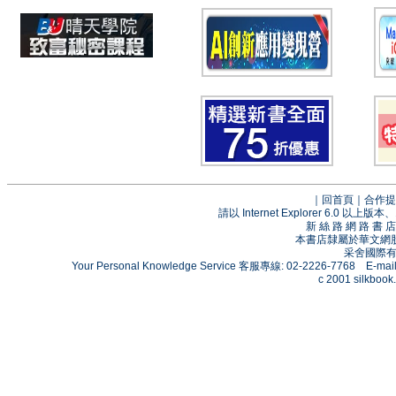
｜
回首頁
｜
合作提
請以 Internet Explorer 6.0
新 絲 路 網 路 
本書店隸屬於華文網
采舍國際有限
Your Personal Knowledge Service 客服專線: 02-2226-7768 E-mai
c 2001 silkbook.