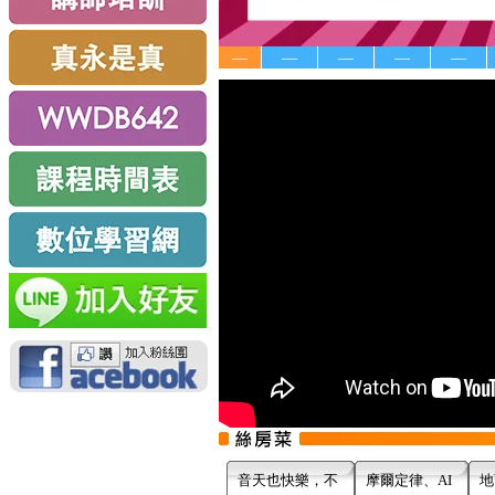
—
—
—
—
—
音天也快樂，不
摩爾定律、AI
地