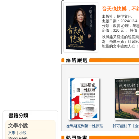
音天也快樂，不
出版社：捷徑文化
出版日期：2024/12/4
分類：教育‧心理．勵志
定價：320 元 ， 特價
以風趣又豁達的態度樂觀
為「飛鷹三姝」紅遍8
能量的文字療癒人心！...
文學小說
從馬斯克到第一性原理
我可能錯了【金
文學
｜
小說