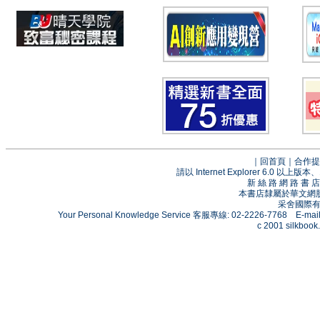
｜
回首頁
｜
合作提
請以 Internet Explorer 6.0
新 絲 路 網 路 
本書店隸屬於華文網
采舍國際有限
Your Personal Knowledge Service 客服專線: 02-2226-7768 E-mai
c 2001 silkbook.