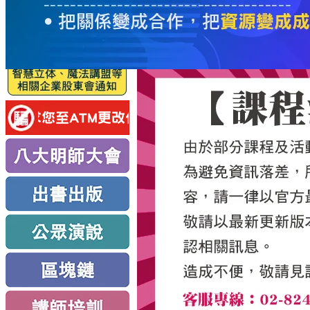
服
務
新
思
路