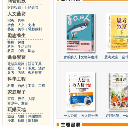
商管創投
財經投資
｜
行銷企管
人文藝坊
宗教、哲學
社會、人文、史地
藝術、美學
｜
電影戲劇
勵志養生
醫療、保健
料理、生活百科
教育、心理、勵志
進修學習
賣瓜的人【文壇年度耀
思考致富：全球
電腦與網路
｜
語言工具
雜誌、期刊
｜
軍政、法律
參考、考試、教科用書
科學工程
科學、自然
｜
工業、工程
家庭親子
家庭、親子、人際
青少年、童書
玩樂天地
一人公司，收入翻十倍
好好吃飯，一
旅遊、地圖
｜
休閒娛樂
漫畫、插圖
｜
限制級