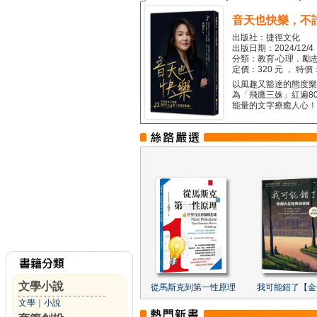
音天也快樂，不
出版社：捷徑文化
出版日期：2024/12/4
分類：教育‧心理．勵志
定價：320 元 ， 特價
以風趣又豁達的態度樂觀
為「飛鷹三姝」紅遍8
能量的文字療癒人心！...
文學小說
從馬斯克到第一性原理
我可能錯了【金
文學
｜
小說