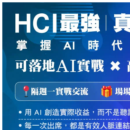
新
絲
路
網
路
書
店
-
知
識