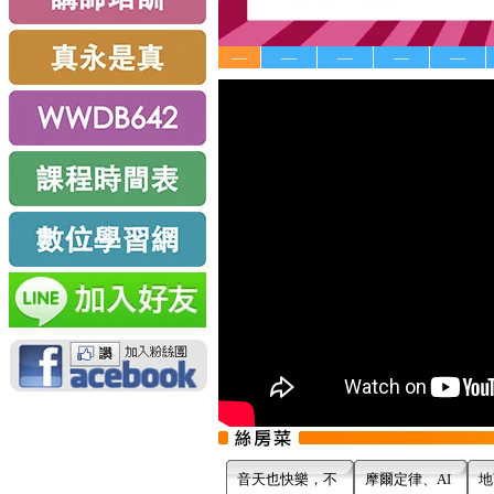
—
—
—
—
—
音天也快樂，不
摩爾定律、AI
地