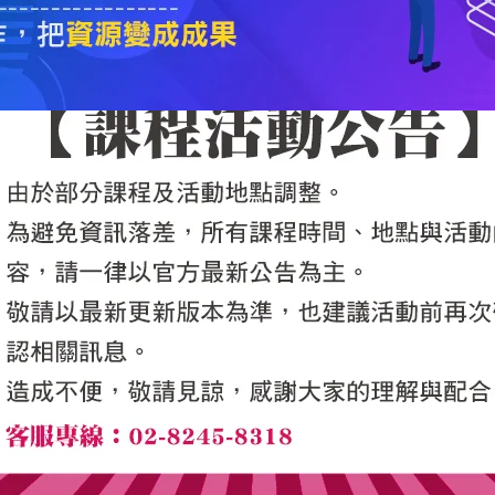
5050魔法眾籌
|
NG書城
|
國際級品牌課程
|
優