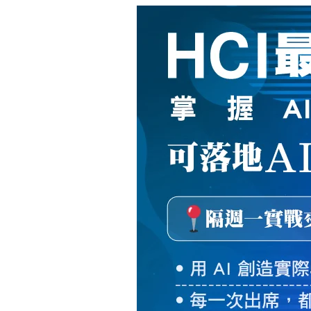
新
絲
路
網
路
書
店
-
知
識