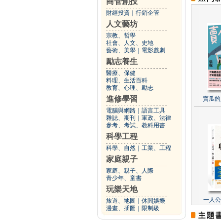
商管創投
財經投資
｜
行銷企管
人文藝坊
宗教、哲學
社會、人文、史地
藝術、美學
｜
電影戲劇
勵志養生
醫療、保健
料理、生活百科
教育、心理、勵志
進修學習
賣瓜的
電腦與網路
｜
語言工具
雜誌、期刊
｜
軍政、法律
參考、考試、教科用書
科學工程
科學、自然
｜
工業、工程
家庭親子
家庭、親子、人際
青少年、童書
玩樂天地
一人公
旅遊、地圖
｜
休閒娛樂
漫畫、插圖
｜
限制級