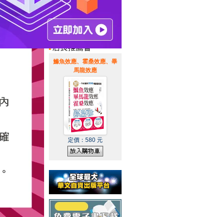
惠通知
|
霹靂英雄音樂精選
|
鰷魚效應、霍桑效應、畢
馬龍效應
定價：
580
元