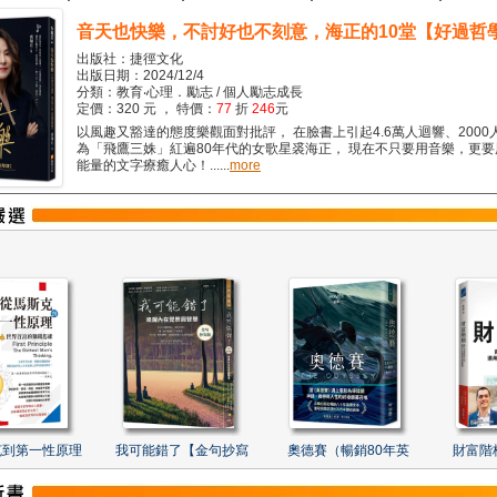
音天也快樂，不討好也不刻意，海正的10堂【好過哲
出版社：捷徑文化
出版日期：2024/12/4
分類：教育‧心理．勵志 / 個人勵志成長
定價：320 元 ， 特價：
77
折
246
元
以風趣又豁達的態度樂觀面對批評， 在臉書上引起4.6萬人迴響、2000
為「飛鷹三姝」紅遍80年代的女歌星裘海正， 現在不只要用音樂，更
能量的文字療癒人心！......
more
克到第一性原理
我可能錯了【金句抄寫
奧德賽（暢銷80年英
財富階