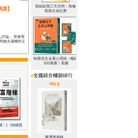
學課】
人評論， 曾被譽
要用她充滿獨特正
梯：(《持續買
臺灣漫遊錄