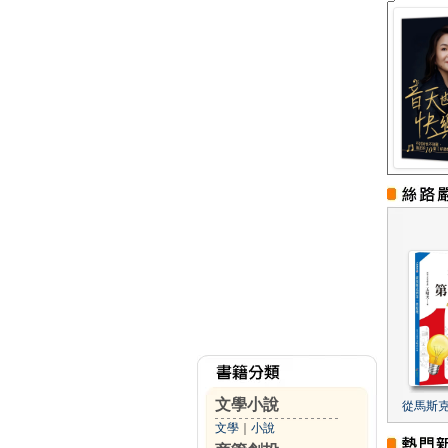
文學小說
從馬斯
文學
｜
小說