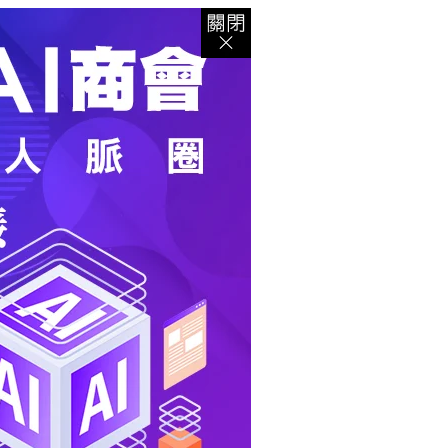
登入
｜
註冊
｜
會員中心
｜
結帳
｜
培訓課程
資出版
｜
電子書
｜
客服中心
｜
智慧型立体會員