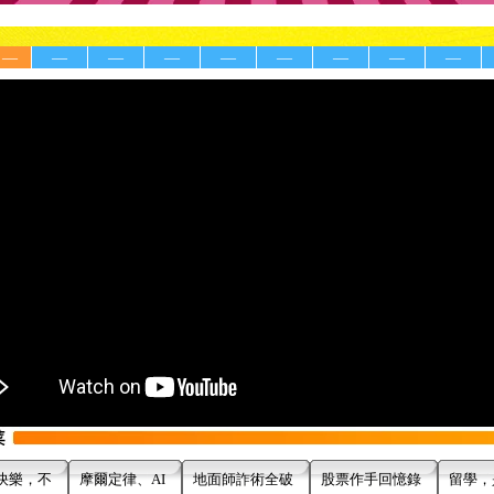
—
—
—
—
—
—
—
—
—
快樂，不
摩爾定律、AI
地面師詐術全破
股票作手回憶錄
留學，