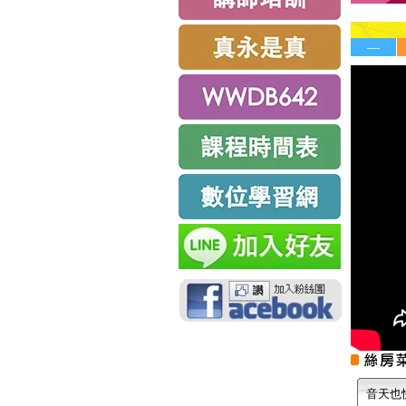
—
音天也