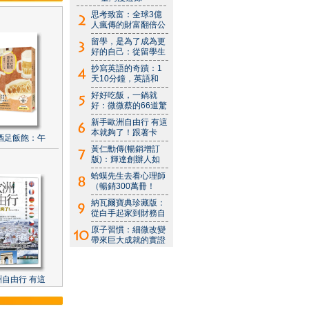
思考致富：全球3億
人瘋傳的財富翻倍公
留學，是為了成為更
好的自己：從留學生
抄寫英語的奇蹟：1
天10分鐘，英語和
好好吃飯，一鍋就
好：微微蔡的66道驚
新手歐洲自由行 有這
本就夠了！跟著卡
酒足飯飽：午
黃仁勳傳(暢銷增訂
版)：輝達創辦人如
蛤蟆先生去看心理師
（暢銷300萬冊！
納瓦爾寶典珍藏版：
從白手起家到財務自
原子習慣：細微改變
帶來巨大成就的實證
自由行 有這