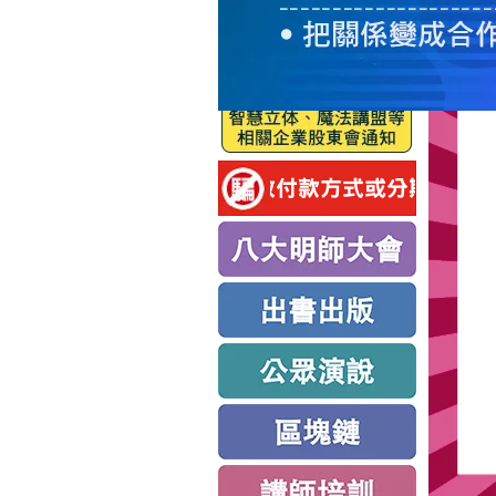
服
務
新
思
路