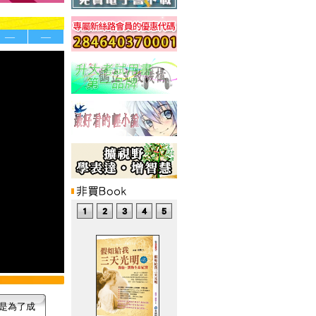
—
—
是為了成