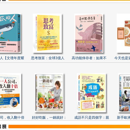
人【文壇年度耀
思考致富：全球3億人
高功能倖存者：如果不
今天也是
司，收入翻十倍
好好吃飯，一鍋就好：
成語不只是四個字：親
新手歐洲