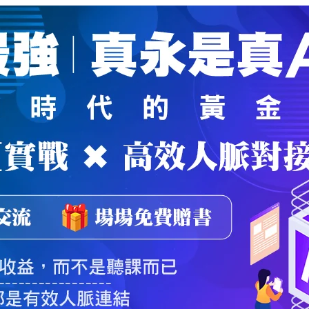
魔法弟子
｜
自