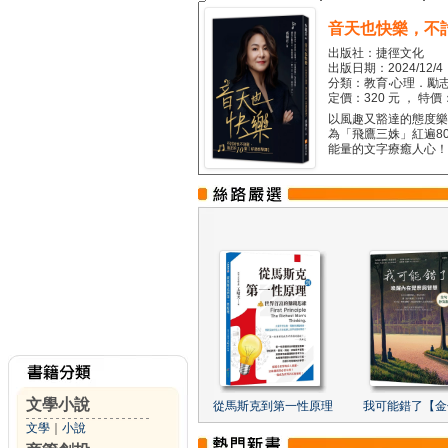
音天也快樂，不
出版社：捷徑文化
出版日期：2024/12/4
分類：教育‧心理．勵志
定價：320 元 ， 特價
以風趣又豁達的態度樂觀
為「飛鷹三姝」紅遍8
能量的文字療癒人心！...
文學小說
從馬斯克到第一性原理
我可能錯了【金
文學
｜
小說