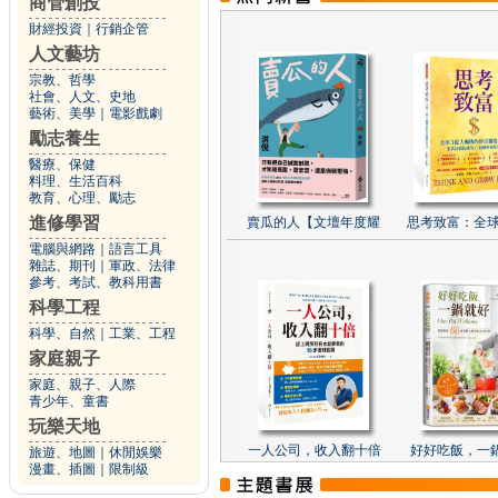
商管創投
財經投資
｜
行銷企管
人文藝坊
宗教、哲學
社會、人文、史地
藝術、美學
｜
電影戲劇
勵志養生
醫療、保健
料理、生活百科
教育、心理、勵志
進修學習
賣瓜的人【文壇年度耀
思考致富：全球
電腦與網路
｜
語言工具
雜誌、期刊
｜
軍政、法律
參考、考試、教科用書
科學工程
科學、自然
｜
工業、工程
家庭親子
家庭、親子、人際
青少年、童書
玩樂天地
一人公司，收入翻十倍
好好吃飯，一
旅遊、地圖
｜
休閒娛樂
漫畫、插圖
｜
限制級