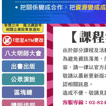
服
務
新
思
路