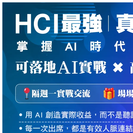
新
絲
路
網
路
書
店
-
知
識