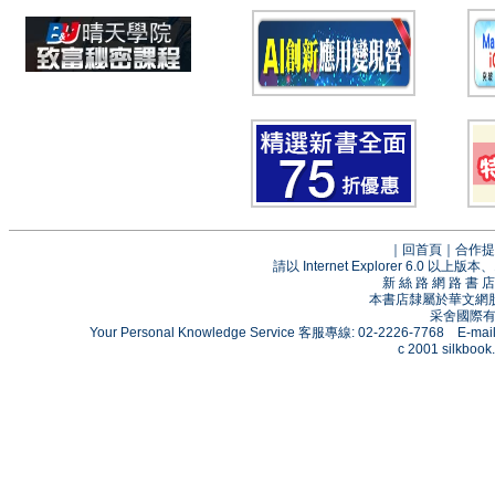
｜
回首頁
｜
合作提
請以 Internet Explorer 6.0
新 絲 路 網 路 
本書店隸屬於華文網
采舍國際有限
Your Personal Knowledge Service 客服專線: 02-2226-7768 E-mai
c 2001 silkbook.