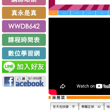
—
—
—
—
—
音天也快樂，不
摩爾定律、AI
地