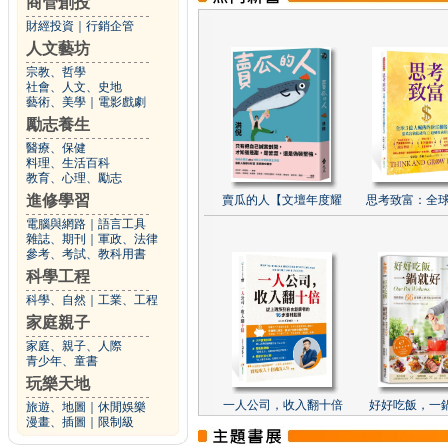
商管創投
財經投資
｜
行銷企管
人文藝坊
宗教、哲學
社會、人文、史地
藝術、美學
｜
電影戲劇
勵志養生
醫療、保健
料理、生活百科
教育、心理、勵志
進修學習
賣瓜的人【文壇年度耀
思考致富：全球
電腦與網路
｜
語言工具
雜誌、期刊
｜
軍政、法律
參考、考試、教科用書
科學工程
科學、自然
｜
工業、工程
家庭親子
家庭、親子、人際
青少年、童書
玩樂天地
一人公司，收入翻十倍
好好吃飯，一
旅遊、地圖
｜
休閒娛樂
漫畫、插圖
｜
限制級