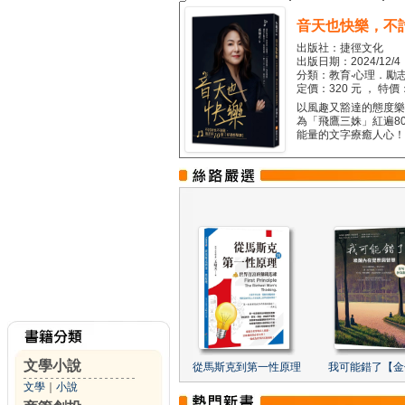
音天也快樂，不
出版社：捷徑文化
出版日期：2024/12/4
分類：教育‧心理．勵志
定價：320 元 ， 特價
以風趣又豁達的態度樂觀
為「飛鷹三姝」紅遍8
能量的文字療癒人心！...
文學小說
從馬斯克到第一性原理
我可能錯了【金
文學
｜
小說