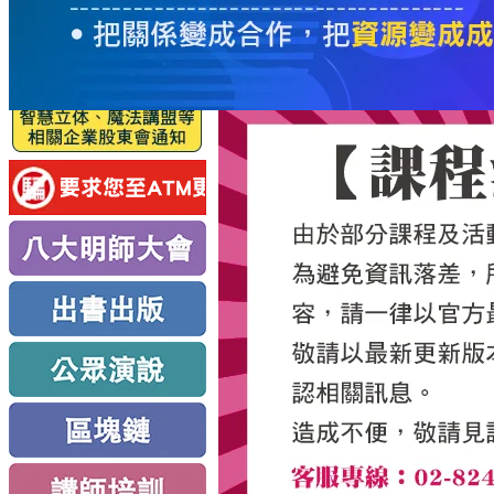
服
務
新
思
路