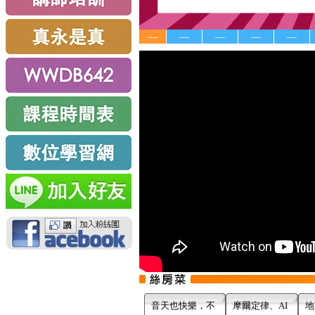
—
—
—
—
—
音天也快樂，不
摩爾定律、AI
地