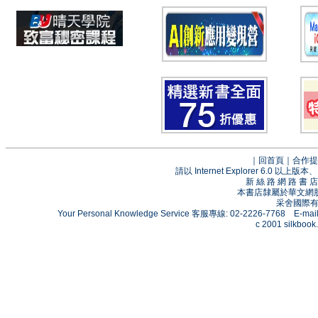
｜
回首頁
｜
合作提
請以 Internet Explorer 6.0
新 絲 路 網 路 
本書店隸屬於華文網
采舍國際有限
Your Personal Knowledge Service 客服專線: 02-2226-7768 E-mai
c 2001 silkbook.