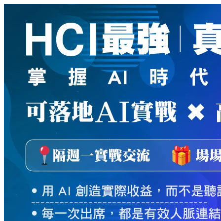
新
絲
路
網
路
書
店
-
知
識