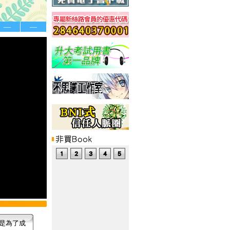
—
—
是為了成