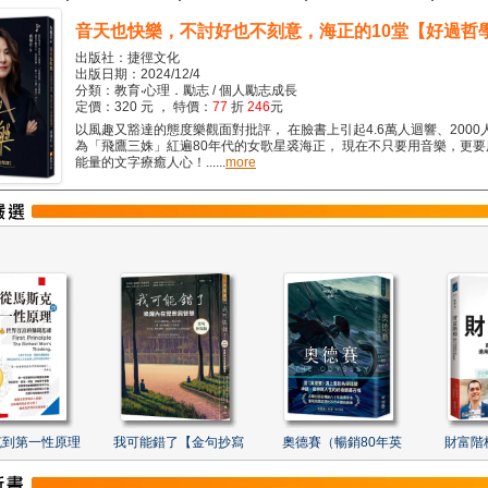
音天也快樂，不討好也不刻意，海正的10堂【好過哲
出版社：捷徑文化
出版日期：2024/12/4
分類：教育‧心理．勵志 / 個人勵志成長
定價：320 元 ， 特價：
77
折
246
元
以風趣又豁達的態度樂觀面對批評， 在臉書上引起4.6萬人迴響、2000
為「飛鷹三姝」紅遍80年代的女歌星裘海正， 現在不只要用音樂，更
能量的文字療癒人心！......
more
克到第一性原理
我可能錯了【金句抄寫
奧德賽（暢銷80年英
財富階