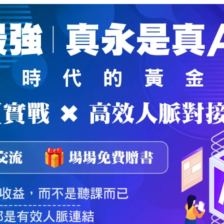
魔法弟子
｜
自