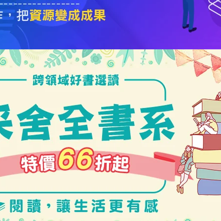
5050魔法眾籌
|
NG書城
|
國際級品牌課程
|
優