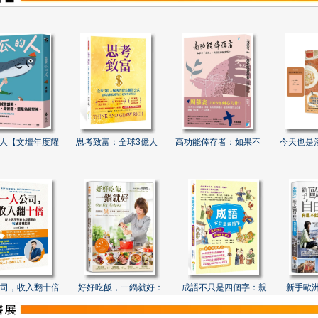
人【文壇年度耀
思考致富：全球3億人
高功能倖存者：如果不
今天也是
司，收入翻十倍
好好吃飯，一鍋就好：
成語不只是四個字：親
新手歐洲