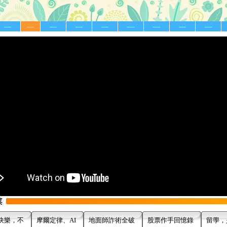
—
—
—
—
—
—
—
—
—
快樂，不
摩爾定律、AI
地面師詐術全破
股票作手回憶錄
留學，