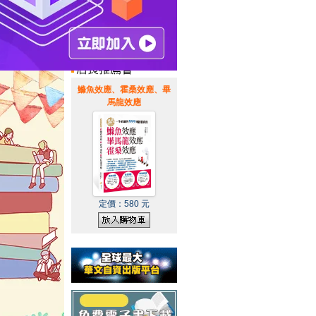
惠通知
|
霹靂英雄音樂精選
|
鰷魚效應、霍桑效應、畢
馬龍效應
定價：
580
元