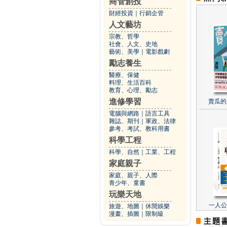
商管創投
財經投資
｜
行銷企管
人文藝坊
宗教、哲學
社會、人文、史地
藝術、美學
｜
電影戲劇
勵志養生
醫療、保健
料理、生活百科
教育、心理、勵志
進修學習
賣瓜的
電腦與網路
｜
語言工具
雜誌、期刊
｜
軍政、法律
參考、考試、教科用書
科學工程
科學、自然
｜
工業、工程
家庭親子
家庭、親子、人際
青少年、童書
玩樂天地
一人公
旅遊、地圖
｜
休閒娛樂
漫畫、插圖
｜
限制級