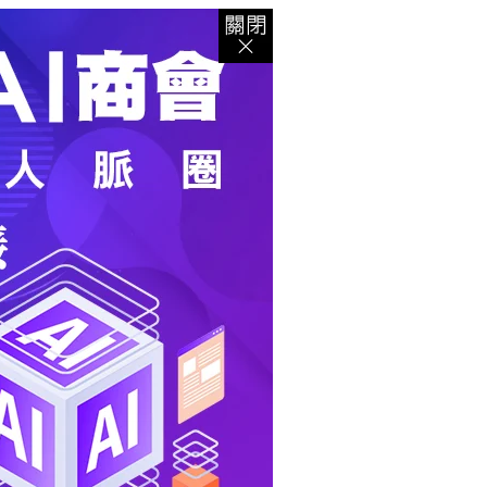
登入
｜
註冊
｜
會員中心
｜
結帳
｜
培訓課程
資出版
｜
電子書
｜
客服中心
｜
智慧型立体會員