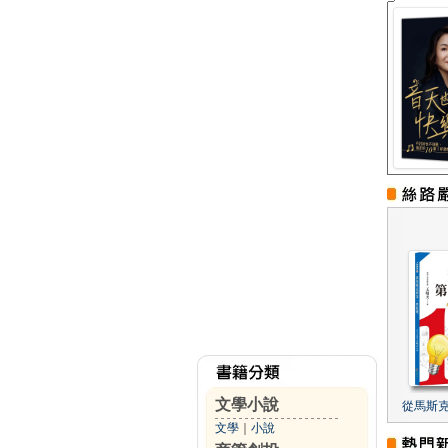
文學小說
從馬斯
文學
｜
小說