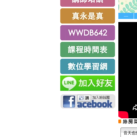
—
音天也