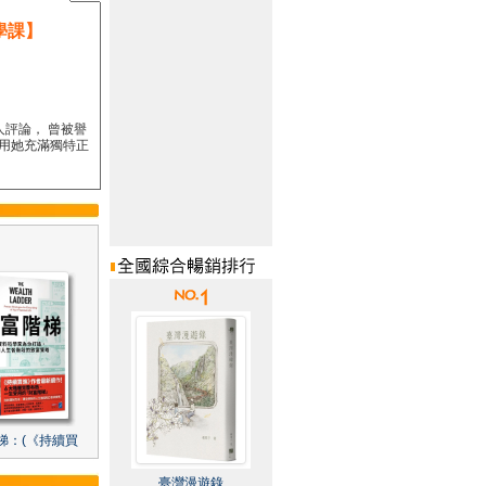
學課】
人評論， 曾被譽
要用她充滿獨特正
梯：(《持續買
臺灣漫遊錄