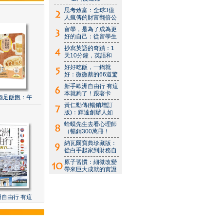
思考致富：全球3億
人瘋傳的財富翻倍公
留學，是為了成為更
好的自己：從留學生
抄寫英語的奇蹟：1
天10分鐘，英語和
好好吃飯，一鍋就
好：微微蔡的66道驚
新手歐洲自由行 有這
本就夠了！跟著卡
酒足飯飽：午
黃仁勳傳(暢銷增訂
版)：輝達創辦人如
蛤蟆先生去看心理師
（暢銷300萬冊！
納瓦爾寶典珍藏版：
從白手起家到財務自
原子習慣：細微改變
帶來巨大成就的實證
自由行 有這