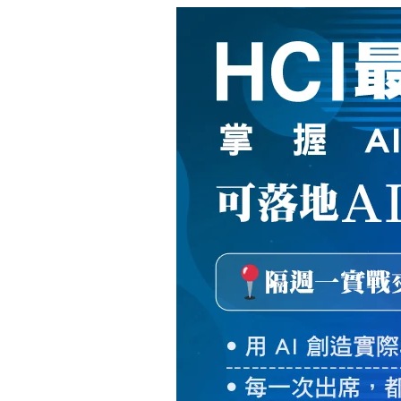
新
絲
路
網
路
書
店
-
知
識