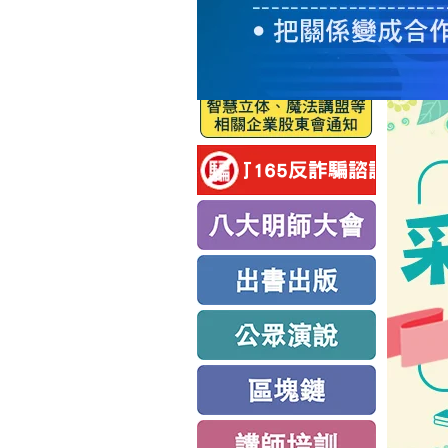
服
務
新
思
路