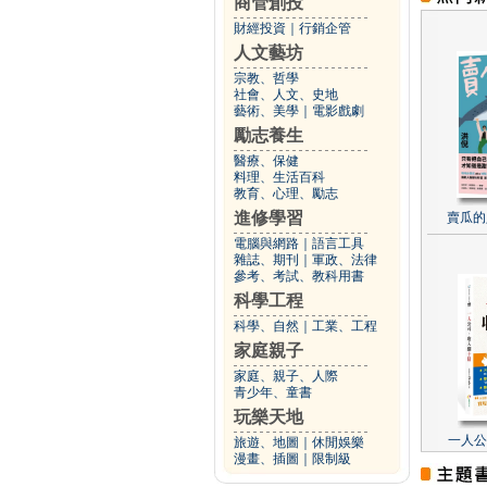
商管創投
財經投資
｜
行銷企管
人文藝坊
宗教、哲學
社會、人文、史地
藝術、美學
｜
電影戲劇
勵志養生
醫療、保健
料理、生活百科
教育、心理、勵志
進修學習
賣瓜的
電腦與網路
｜
語言工具
雜誌、期刊
｜
軍政、法律
參考、考試、教科用書
科學工程
科學、自然
｜
工業、工程
家庭親子
家庭、親子、人際
青少年、童書
玩樂天地
一人公
旅遊、地圖
｜
休閒娛樂
漫畫、插圖
｜
限制級