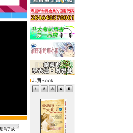
—
—
是為了成