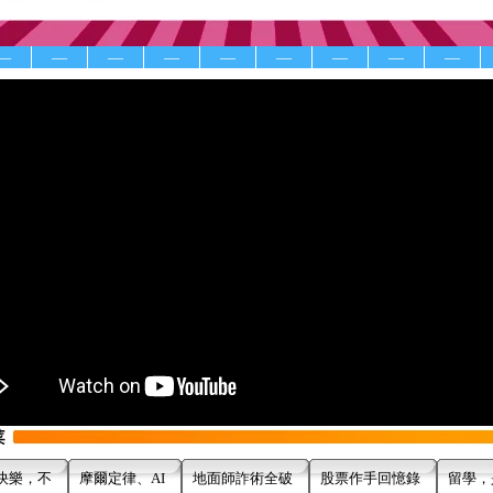
—
—
—
—
—
—
—
—
—
快樂，不
摩爾定律、AI
地面師詐術全破
股票作手回憶錄
留學，