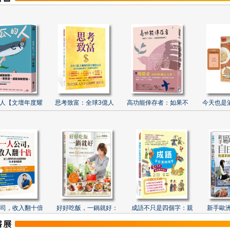
人【文壇年度耀
思考致富：全球3億人
高功能倖存者：如果不
今天也是
司，收入翻十倍
好好吃飯，一鍋就好：
成語不只是四個字：親
新手歐洲