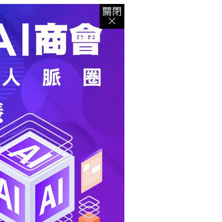
登入
｜
註冊
｜
會員中心
｜
結帳
｜
培訓課程
資出版
｜
電子書
｜
客服中心
｜
智慧型立体會員