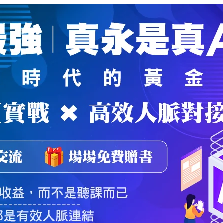
魔法弟子
｜
自