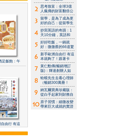
思考致富：全球3億
人瘋傳的財富翻倍公
留學，是為了成為更
好的自己：從留學生
抄寫英語的奇蹟：1
天10分鐘，英語和
好好吃飯，一鍋就
好：微微蔡的66道驚
新手歐洲自由行 有這
本就夠了！跟著卡
酒足飯飽：午
黃仁勳傳(暢銷增訂
版)：輝達創辦人如
蛤蟆先生去看心理師
（暢銷300萬冊！
納瓦爾寶典珍藏版：
從白手起家到財務自
原子習慣：細微改變
帶來巨大成就的實證
自由行 有這