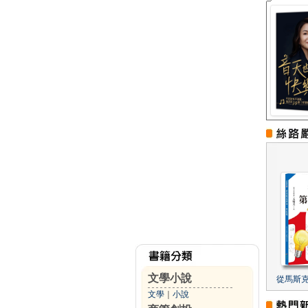
文學小說
從馬斯
文學
｜
小說