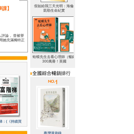
學課】
人評論， 曾被譽
要用她充滿獨特正
梯：(《持續買
臺灣漫遊錄