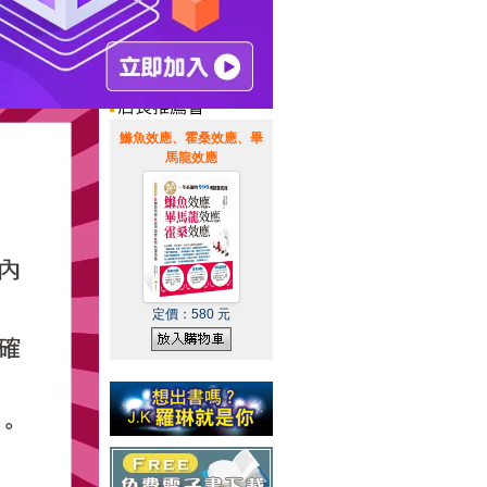
惠通知
|
霹靂英雄音樂精選
|
鰷魚效應、霍桑效應、畢
馬龍效應
定價：
580
元