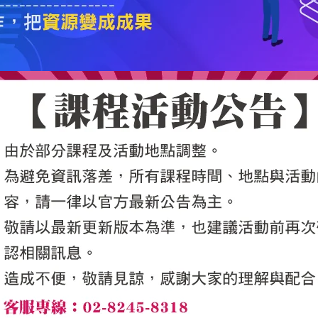
5050魔法眾籌
|
NG書城
|
國際級品牌課程
|
優