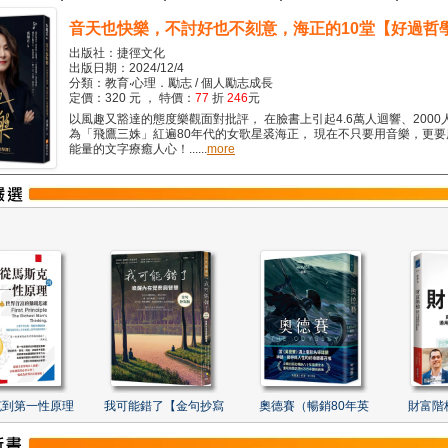
音天也快樂，不討好也不刻意，海正的10堂【好過哲
出版社：捷徑文化
出版日期：2024/12/4
分類：教育‧心理．勵志 / 個人勵志成長
定價：320 元 ， 特價：
77
折
246
元
以風趣又豁達的態度樂觀面對批評， 在臉書上引起4.6萬人迴響、2000
為「飛鷹三姝」紅遍80年代的女歌星裘海正， 現在不只要用音樂，更
能量的文字療癒人心！......
more
克到第一性原理
我可能錯了【金句抄寫
奧德賽（暢銷80年英
財富階