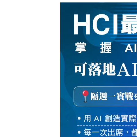
新
絲
路
網
路
書
店
-
知
識