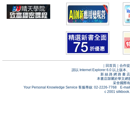
｜
回首頁
｜
合作提
請以 Internet Explorer 6.0
新 絲 路 網 路 
本書店隸屬於華文網
采舍國際有限
Your Personal Knowledge Service 客服專線: 02-2226-7768 E-mai
c 2001 silkbook.