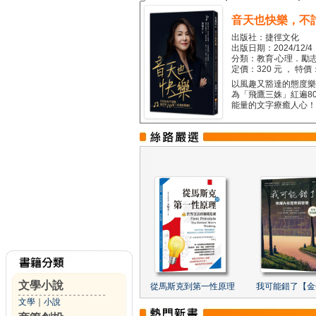
音天也快樂，不
出版社：捷徑文化
出版日期：2024/12/4
分類：教育‧心理．勵志
定價：320 元 ， 特價
以風趣又豁達的態度樂觀
為「飛鷹三姝」紅遍8
能量的文字療癒人心！...
文學小說
從馬斯克到第一性原理
我可能錯了【金
文學
｜
小說