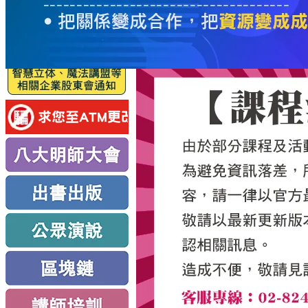
服
務
新
思
路