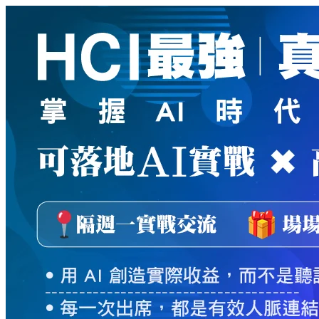
新
絲
路
網
路
書
店
-
知
識