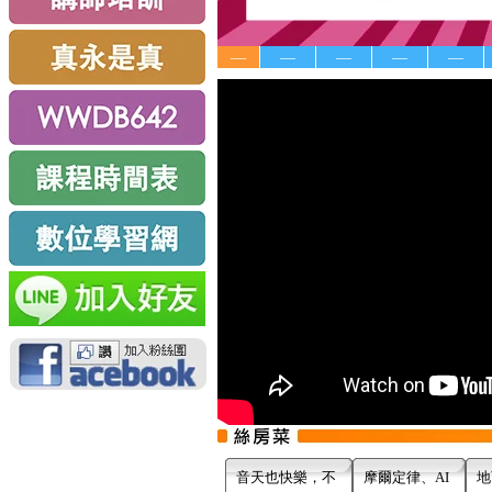
—
—
—
—
—
音天也快樂，不
摩爾定律、AI
地