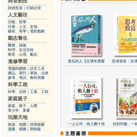
商管創投
財經投資
｜
行銷企管
人文藝坊
宗教、哲學
社會、人文、史地
藝術、美學
｜
電影戲劇
勵志養生
醫療、保健
料理、生活百科
教育、心理、勵志
進修學習
賣瓜的人【文壇年度耀
思考致富：全球
電腦與網路
｜
語言工具
雜誌、期刊
｜
軍政、法律
參考、考試、教科用書
科學工程
科學、自然
｜
工業、工程
家庭親子
家庭、親子、人際
青少年、童書
玩樂天地
一人公司，收入翻十倍
好好吃飯，一
旅遊、地圖
｜
休閒娛樂
漫畫、插圖
｜
限制級