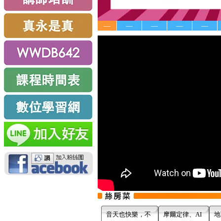
—
—
—
—
—
音天也快樂，不
摩爾定律、AI
地