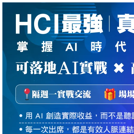
新
絲
路
網
路
書
店
-
知
識