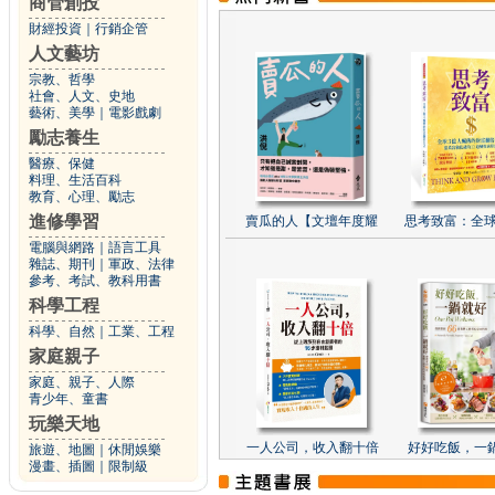
商管創投
財經投資
｜
行銷企管
人文藝坊
宗教、哲學
社會、人文、史地
藝術、美學
｜
電影戲劇
勵志養生
醫療、保健
料理、生活百科
教育、心理、勵志
進修學習
賣瓜的人【文壇年度耀
思考致富：全球
電腦與網路
｜
語言工具
雜誌、期刊
｜
軍政、法律
參考、考試、教科用書
科學工程
科學、自然
｜
工業、工程
家庭親子
家庭、親子、人際
青少年、童書
玩樂天地
一人公司，收入翻十倍
好好吃飯，一
旅遊、地圖
｜
休閒娛樂
漫畫、插圖
｜
限制級