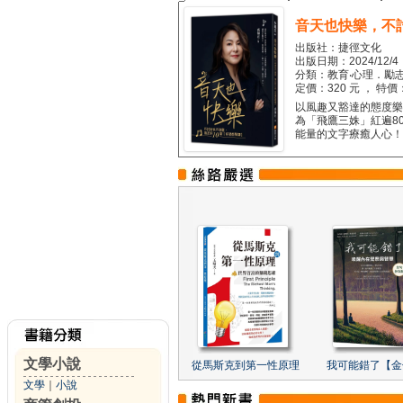
音天也快樂，不
出版社：捷徑文化
出版日期：2024/12/4
分類：教育‧心理．勵志
定價：320 元 ， 特價
以風趣又豁達的態度樂觀
為「飛鷹三姝」紅遍8
能量的文字療癒人心！...
文學小說
從馬斯克到第一性原理
我可能錯了【金
文學
｜
小說