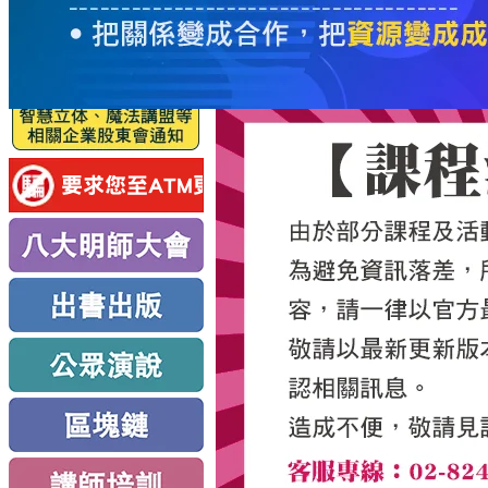
服
務
新
思
路