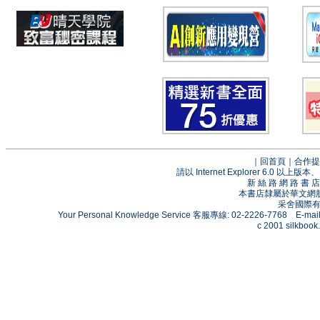
｜
回首頁
｜
合作提
請以 Internet Explorer 6.0
新 絲 路 網 路 
本書店隸屬於華文網
采舍國際有限
Your Personal Knowledge Service 客服專線: 02-2226-7768 E-mai
c 2001 silkbook.