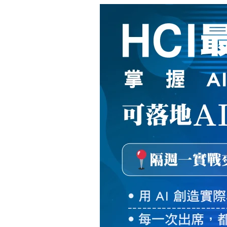
新
絲
路
網
路
書
店
-
知
識