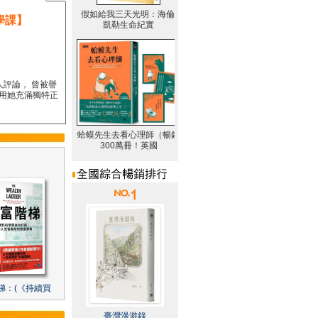
學課】
人評論， 曾被譽
要用她充滿獨特正
梯：(《持續買
臺灣漫遊錄