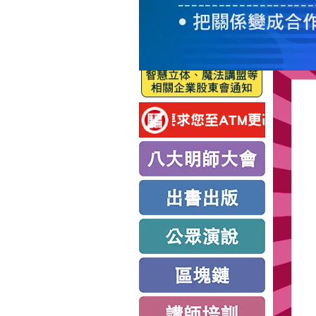
服
務
新
思
路