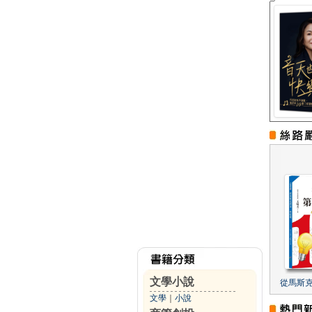
文學小說
從馬斯
文學
｜
小說