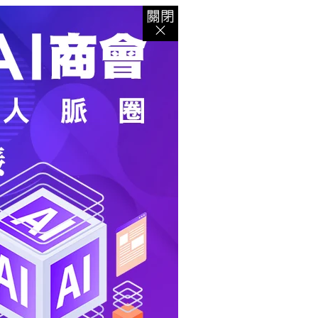
登入
｜
註冊
｜
會員中心
｜
結帳
｜
培訓課程
資出版
｜
電子書
｜
客服中心
｜
智慧型立体會員