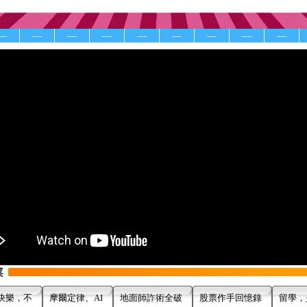
—
—
—
—
—
—
—
—
—
快樂，不
摩爾定律、AI
地面師詐術全破
股票作手回憶錄
留學，