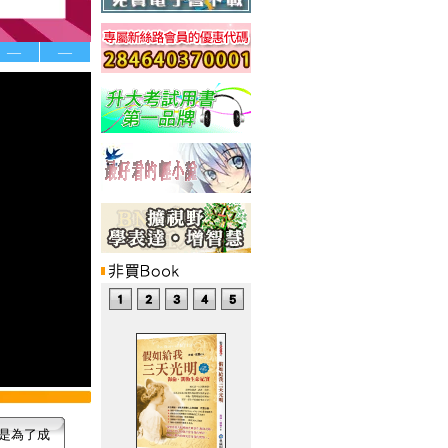
—
—
是為了成