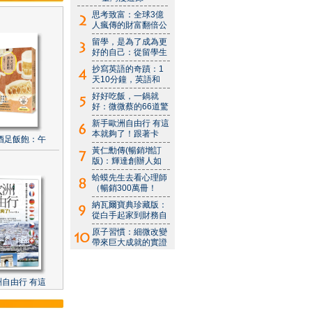
思考致富：全球3億
人瘋傳的財富翻倍公
留學，是為了成為更
好的自己：從留學生
抄寫英語的奇蹟：1
天10分鐘，英語和
好好吃飯，一鍋就
好：微微蔡的66道驚
新手歐洲自由行 有這
本就夠了！跟著卡
酒足飯飽：午
黃仁勳傳(暢銷增訂
版)：輝達創辦人如
蛤蟆先生去看心理師
（暢銷300萬冊！
納瓦爾寶典珍藏版：
從白手起家到財務自
原子習慣：細微改變
帶來巨大成就的實證
自由行 有這