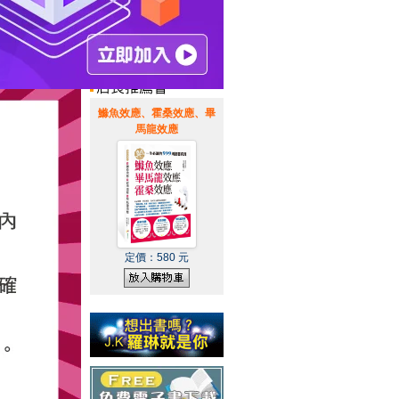
惠通知
|
霹靂英雄音樂精選
|
鰷魚效應、霍桑效應、畢
馬龍效應
定價：
580
元