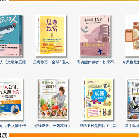
人【文壇年度耀
思考致富：全球3億人
高功能倖存者：如果不
今天也是
司，收入翻十倍
好好吃飯，一鍋就好：
成語不只是四個字：親
新手歐洲