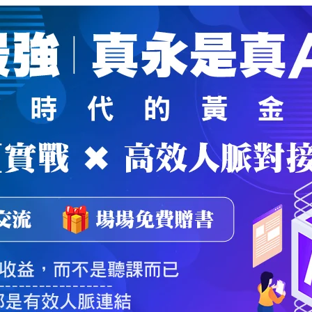
魔法弟子
｜
自