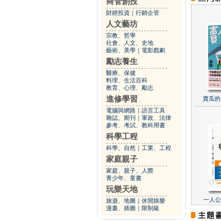
商管創投
財經投資
｜
行銷企管
人文藝坊
宗教、哲學
社會、人文、史地
藝術、美學
｜
電影戲劇
勵志養生
醫療、保健
料理、生活百科
教育、心理、勵志
進修學習
賣瓜的
電腦與網路
｜
語言工具
雜誌、期刊
｜
軍政、法律
參考、考試、教科用書
科學工程
科學、自然
｜
工業、工程
家庭親子
家庭、親子、人際
青少年、童書
玩樂天地
一人公
旅遊、地圖
｜
休閒娛樂
漫畫、插圖
｜
限制級