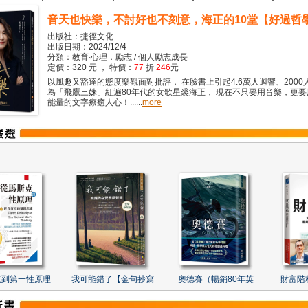
音天也快樂，不討好也不刻意，海正的10堂【好過哲
出版社：捷徑文化
出版日期：2024/12/4
分類：教育‧心理．勵志 / 個人勵志成長
定價：320 元 ， 特價：
77
折
246
元
以風趣又豁達的態度樂觀面對批評， 在臉書上引起4.6萬人迴響、2000
為「飛鷹三姝」紅遍80年代的女歌星裘海正， 現在不只要用音樂，更
能量的文字療癒人心！......
more
克到第一性原理
我可能錯了【金句抄寫
奧德賽（暢銷80年英
財富階