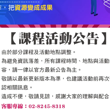
5050魔法眾籌
|
NG書城
|
國際級品牌課程
|
優