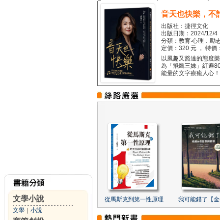
音天也快樂，不
出版社：捷徑文化
出版日期：2024/12/4
分類：教育‧心理．勵志
定價：320 元 ， 特價
以風趣又豁達的態度樂觀
為「飛鷹三姝」紅遍8
能量的文字療癒人心！...
文學小說
從馬斯克到第一性原理
我可能錯了【金
文學
｜
小說