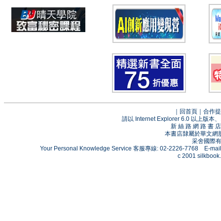
｜
回首頁
｜
合作提
請以 Internet Explorer 6.0
新 絲 路 網 路 
本書店隸屬於華文網
采舍國際有限
Your Personal Knowledge Service 客服專線: 02-2226-7768 E-mai
c 2001 silkbook.