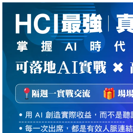
新
絲
路
網
路
書
店
-
知
識