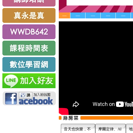
—
—
—
—
—
音天也快樂，不
摩爾定律、AI
地