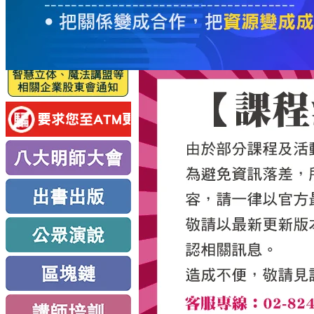
服
務
新
思
路