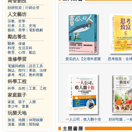
商管創投
財經投資
｜
行銷企管
人文藝坊
宗教、哲學
社會、人文、史地
藝術、美學
｜
電影戲劇
勵志養生
醫療、保健
料理、生活百科
教育、心理、勵志
進修學習
賣瓜的人【文壇年度耀
思考致富：全球
電腦與網路
｜
語言工具
雜誌、期刊
｜
軍政、法律
參考、考試、教科用書
科學工程
科學、自然
｜
工業、工程
家庭親子
家庭、親子、人際
青少年、童書
玩樂天地
一人公司，收入翻十倍
好好吃飯，一
旅遊、地圖
｜
休閒娛樂
漫畫、插圖
｜
限制級