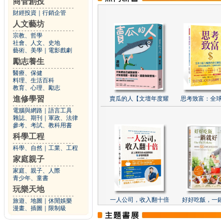
商管創投
財經投資
｜
行銷企管
人文藝坊
宗教、哲學
社會、人文、史地
藝術、美學
｜
電影戲劇
勵志養生
醫療、保健
料理、生活百科
教育、心理、勵志
進修學習
賣瓜的人【文壇年度耀
思考致富：全球
電腦與網路
｜
語言工具
雜誌、期刊
｜
軍政、法律
參考、考試、教科用書
科學工程
科學、自然
｜
工業、工程
家庭親子
家庭、親子、人際
青少年、童書
玩樂天地
一人公司，收入翻十倍
好好吃飯，一
旅遊、地圖
｜
休閒娛樂
漫畫、插圖
｜
限制級