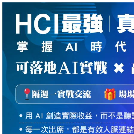
新
絲
路
網
路
書
店
-
知
識