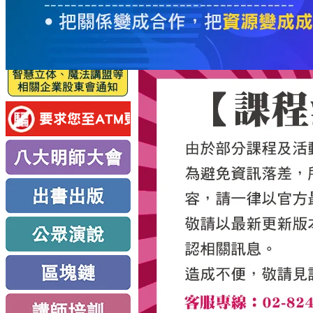
服
務
新
思
路