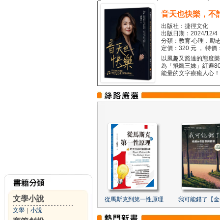
音天也快樂，不
出版社：捷徑文化
出版日期：2024/12/4
分類：教育‧心理．勵志
定價：320 元 ， 特價
以風趣又豁達的態度樂觀
為「飛鷹三姝」紅遍8
能量的文字療癒人心！...
文學小說
從馬斯克到第一性原理
我可能錯了【金
文學
｜
小說