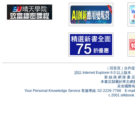
｜
回首頁
｜
合作提
請以 Internet Explorer 6.0
新 絲 路 網 路 
本書店隸屬於華文網
采舍國際有限
Your Personal Knowledge Service 客服專線: 02-2226-7768 E-mai
c 2001 silkbook.