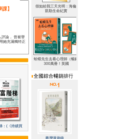
學課】
人評論， 曾被譽
要用她充滿獨特正
梯：(《持續買
臺灣漫遊錄