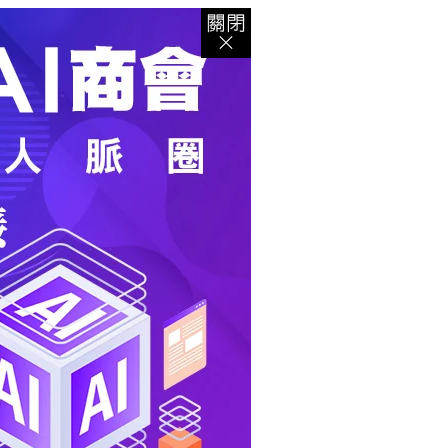
登入
｜
註冊
｜
會員中心
｜
結帳
｜
培訓課程
資出版
｜
電子書
｜
客服中心
｜
智慧型立体會員