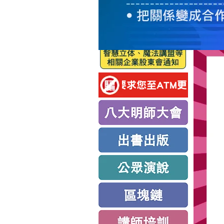
服
務
新
思
路