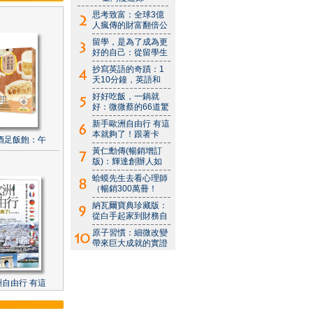
思考致富：全球3億
人瘋傳的財富翻倍公
留學，是為了成為更
好的自己：從留學生
抄寫英語的奇蹟：1
天10分鐘，英語和
好好吃飯，一鍋就
好：微微蔡的66道驚
新手歐洲自由行 有這
本就夠了！跟著卡
酒足飯飽：午
黃仁勳傳(暢銷增訂
版)：輝達創辦人如
蛤蟆先生去看心理師
（暢銷300萬冊！
納瓦爾寶典珍藏版：
從白手起家到財務自
原子習慣：細微改變
帶來巨大成就的實證
自由行 有這