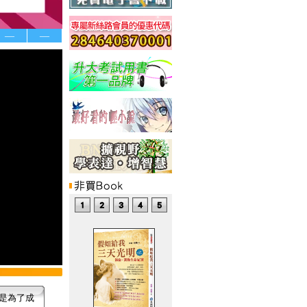
—
—
是為了成