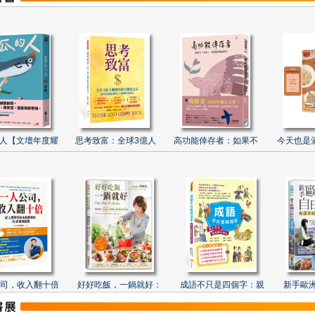
人【文壇年度耀
思考致富：全球3億人
高功能倖存者：如果不
今天也是
司，收入翻十倍
好好吃飯，一鍋就好：
成語不只是四個字：親
新手歐洲