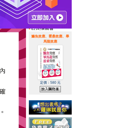
惠通知
|
霹靂英雄音樂精選
|
鰷魚效應、霍桑效應、畢
馬龍效應
定價：
580
元