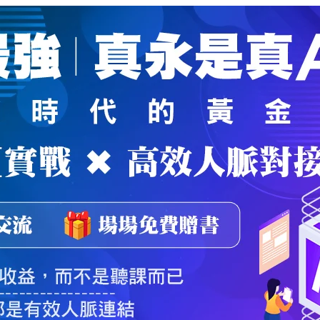
魔法弟子
｜
自