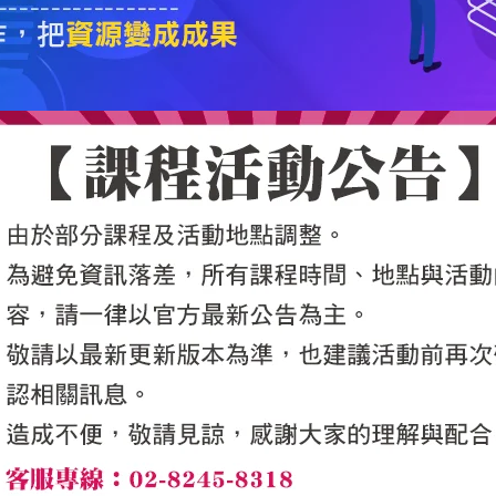
5050魔法眾籌
|
NG書城
|
國際級品牌課程
|
優