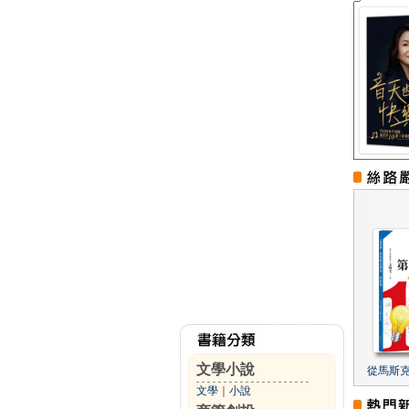
文學小說
從馬斯
文學
｜
小說