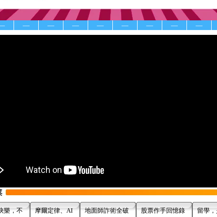
—
—
—
—
—
—
—
—
—
快樂，不
摩爾定律、AI
地面師詐術全破
股票作手回憶錄
留學，