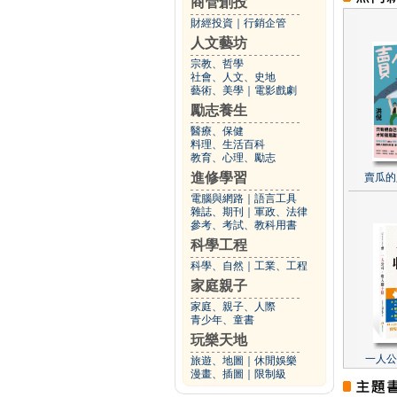
商管創投
財經投資
｜
行銷企管
人文藝坊
宗教、哲學
社會、人文、史地
藝術、美學
｜
電影戲劇
勵志養生
醫療、保健
料理、生活百科
教育、心理、勵志
進修學習
賣瓜的
電腦與網路
｜
語言工具
雜誌、期刊
｜
軍政、法律
參考、考試、教科用書
科學工程
科學、自然
｜
工業、工程
家庭親子
家庭、親子、人際
青少年、童書
玩樂天地
一人公
旅遊、地圖
｜
休閒娛樂
漫畫、插圖
｜
限制級