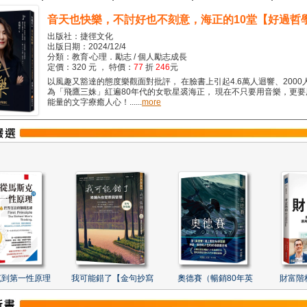
音天也快樂，不討好也不刻意，海正的10堂【好過哲
出版社：捷徑文化
出版日期：2024/12/4
分類：教育‧心理．勵志 / 個人勵志成長
定價：320 元 ， 特價：
77
折
246
元
以風趣又豁達的態度樂觀面對批評， 在臉書上引起4.6萬人迴響、2000
為「飛鷹三姝」紅遍80年代的女歌星裘海正， 現在不只要用音樂，更
能量的文字療癒人心！......
more
克到第一性原理
我可能錯了【金句抄寫
奧德賽（暢銷80年英
財富階