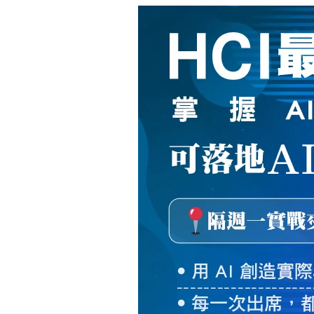
新
絲
路
網
路
書
店
-
知
識