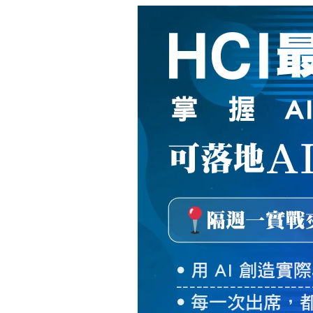
新
絲
路
網
路
書
店
-
知
識