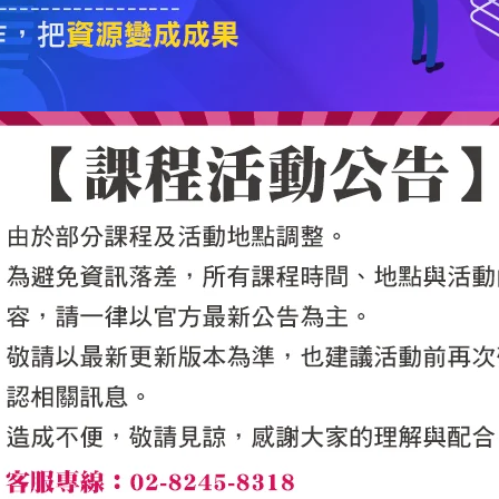
5050魔法眾籌
|
NG書城
|
國際級品牌課程
|
優