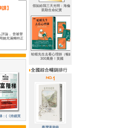
學課】
人評論， 曾被譽
要用她充滿獨特正
梯：(《持續買
臺灣漫遊錄