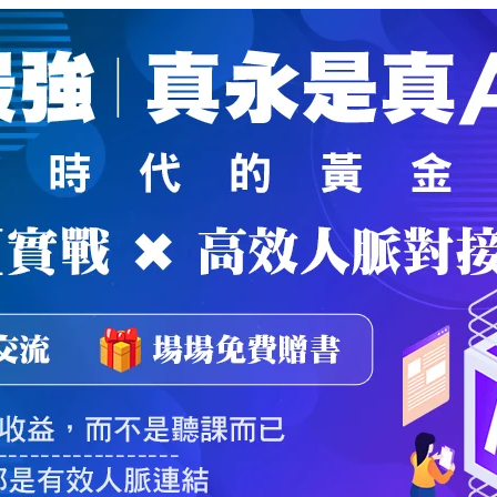
魔法弟子
｜
自