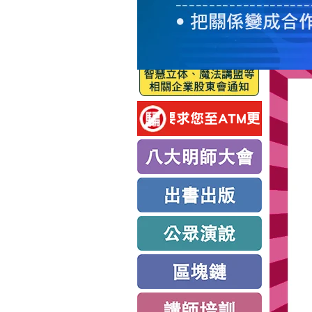
服
務
新
思
路