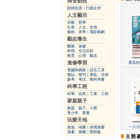
商管創投
財經投資
｜
行銷企管
人文藝坊
宗教、哲學
社會、人文、史地
藝術、美學
｜
電影戲劇
勵志養生
醫療、保健
料理、生活百科
教育、心理、勵志
進修學習
賣瓜的
電腦與網路
｜
語言工具
雜誌、期刊
｜
軍政、法律
參考、考試、教科用書
科學工程
科學、自然
｜
工業、工程
家庭親子
家庭、親子、人際
青少年、童書
玩樂天地
一人公
旅遊、地圖
｜
休閒娛樂
漫畫、插圖
｜
限制級