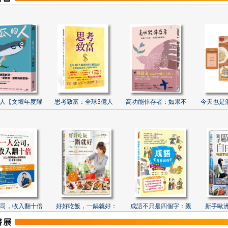
人【文壇年度耀
思考致富：全球3億人
高功能倖存者：如果不
今天也是
司，收入翻十倍
好好吃飯，一鍋就好：
成語不只是四個字：親
新手歐洲