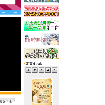
—
—
是為了成