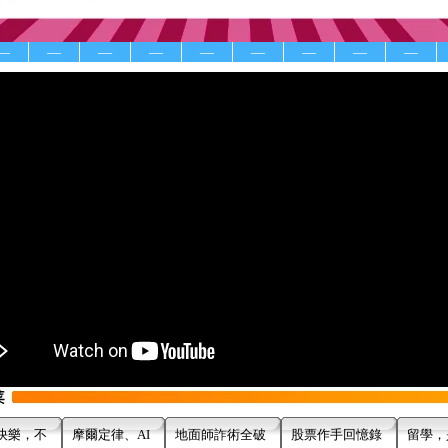
—
—
—
—
—
—
—
—
—
快樂，不
摩爾定律、AI
地面師詐術全破
股票作手回憶錄
留學，