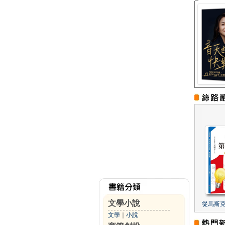
文學小說
從馬斯
文學
｜
小說