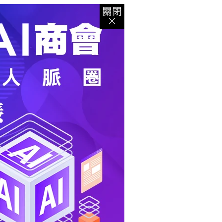
登入
｜
註冊
｜
會員中心
｜
結帳
｜
培訓課程
資出版
｜
電子書
｜
客服中心
｜
智慧型立体會員