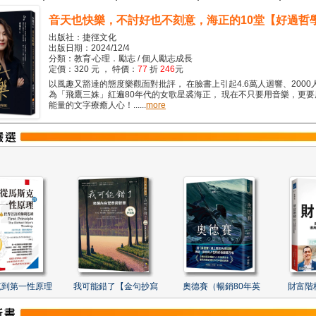
音天也快樂，不討好也不刻意，海正的10堂【好過哲
出版社：捷徑文化
出版日期：2024/12/4
分類：教育‧心理．勵志 / 個人勵志成長
定價：320 元 ， 特價：
77
折
246
元
以風趣又豁達的態度樂觀面對批評， 在臉書上引起4.6萬人迴響、2000
為「飛鷹三姝」紅遍80年代的女歌星裘海正， 現在不只要用音樂，更
能量的文字療癒人心！......
more
克到第一性原理
我可能錯了【金句抄寫
奧德賽（暢銷80年英
財富階