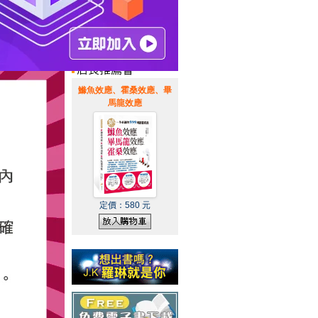
惠通知
|
霹靂英雄音樂精選
|
鰷魚效應、霍桑效應、畢
馬龍效應
定價：
580
元