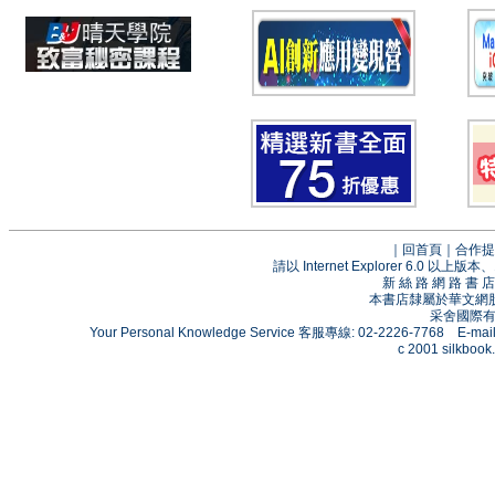
｜
回首頁
｜
合作提
請以 Internet Explorer 6.0
新 絲 路 網 路 
本書店隸屬於華文網
采舍國際有限
Your Personal Knowledge Service 客服專線: 02-2226-7768 E-mai
c 2001 silkbook.