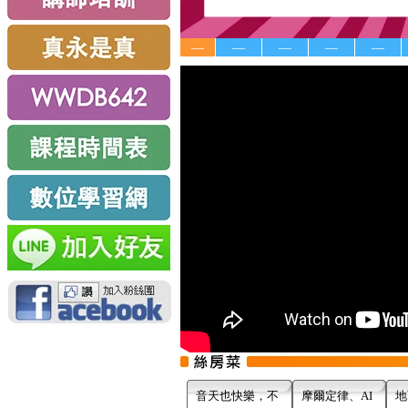
—
—
—
—
—
音天也快樂，不
摩爾定律、AI
地