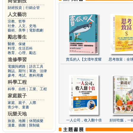
商管創投
財經投資
｜
行銷企管
人文藝坊
宗教、哲學
社會、人文、史地
藝術、美學
｜
電影戲劇
勵志養生
醫療、保健
料理、生活百科
教育、心理、勵志
進修學習
賣瓜的人【文壇年度耀
思考致富：全球
電腦與網路
｜
語言工具
雜誌、期刊
｜
軍政、法律
參考、考試、教科用書
科學工程
科學、自然
｜
工業、工程
家庭親子
家庭、親子、人際
青少年、童書
玩樂天地
一人公司，收入翻十倍
好好吃飯，一
旅遊、地圖
｜
休閒娛樂
漫畫、插圖
｜
限制級