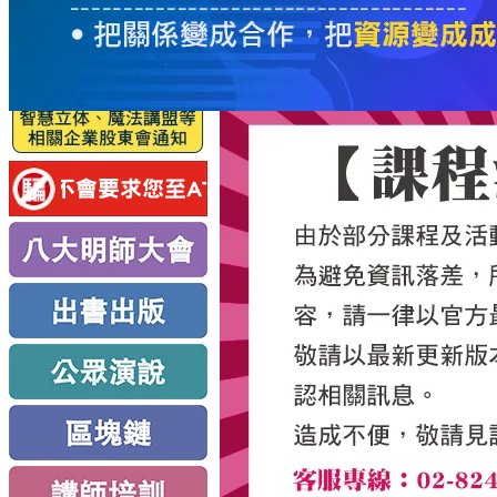
服
務
新
思
路