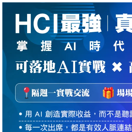
新
絲
路
網
路
書
店
-
知
識