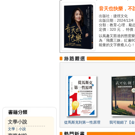
音天也快樂，不
出版社：捷徑文化
出版日期：2024/12/4
分類：教育‧心理．勵志
定價：320 元 ， 特價
以風趣又豁達的態度樂觀
為「飛鷹三姝」紅遍8
能量的文字療癒人心！...
文學小說
從馬斯克到第一性原理
我可能錯了【金
文學
｜
小說