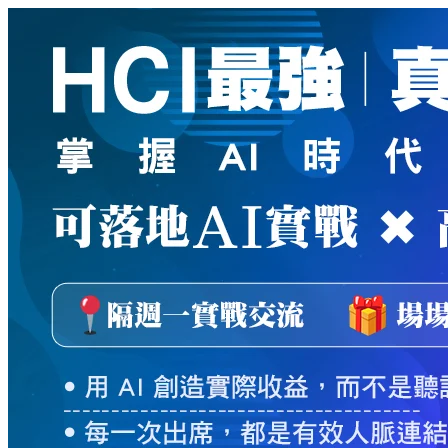
新
絲
路
網
路
書
店
-
知
識