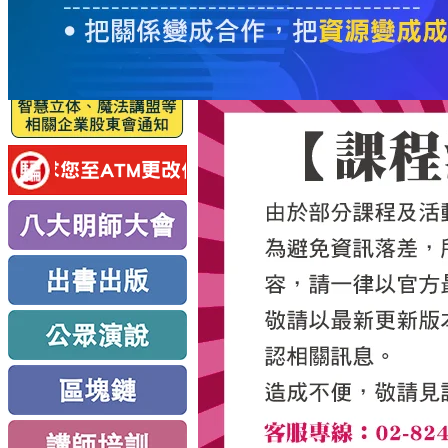
服
務
新
思
路