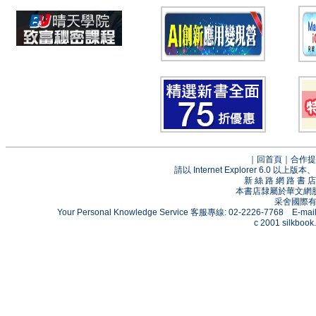
｜
回首頁
｜
合作提
請以 Internet Explorer 6.0
新 絲 路 網 路 
本書店隸屬於華文網
采舍國際有限
Your Personal Knowledge Service 客服專線: 02-2226-7768 E-mai
c 2001 silkbook.