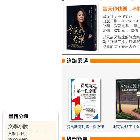
音天也快樂，不
出版社：捷徑文化
出版日期：2024/12/4
分類：教育‧心理．勵志
定價：320 元 ， 特價
以風趣又豁達的態度樂觀
為「飛鷹三姝」紅遍8
能量的文字療癒人心！...
文學小說
從馬斯克到第一性原理
我可能錯了【金
文學
｜
小說