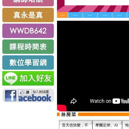
—
—
—
—
—
音天也快樂，不
摩爾定律、AI
地