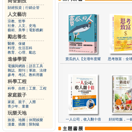
商管創投
財經投資
｜
行銷企管
人文藝坊
宗教、哲學
社會、人文、史地
藝術、美學
｜
電影戲劇
勵志養生
醫療、保健
料理、生活百科
教育、心理、勵志
進修學習
賣瓜的人【文壇年度耀
思考致富：全球
電腦與網路
｜
語言工具
雜誌、期刊
｜
軍政、法律
參考、考試、教科用書
科學工程
科學、自然
｜
工業、工程
家庭親子
家庭、親子、人際
青少年、童書
玩樂天地
一人公司，收入翻十倍
好好吃飯，一
旅遊、地圖
｜
休閒娛樂
漫畫、插圖
｜
限制級