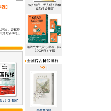
學課】
人評論， 曾被譽
要用她充滿獨特正
梯：(《持續買
臺灣漫遊錄