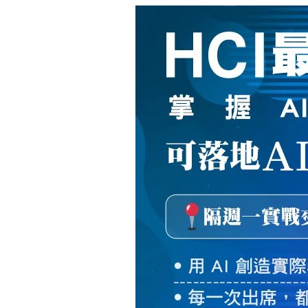
新
絲
路
網
路
書
店
-
知
識