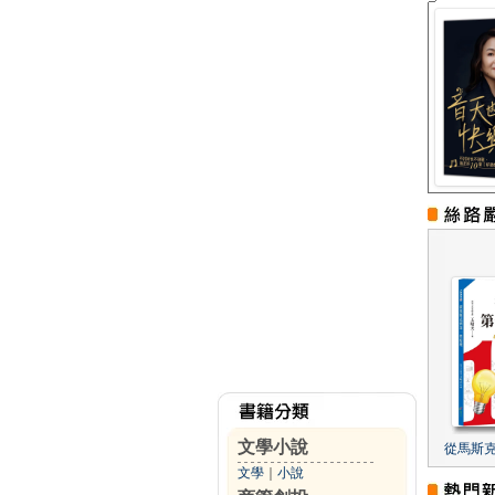
文學小說
從馬斯
文學
｜
小說