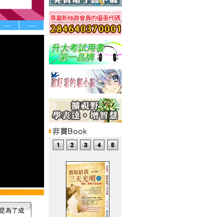
—
—
是為了成