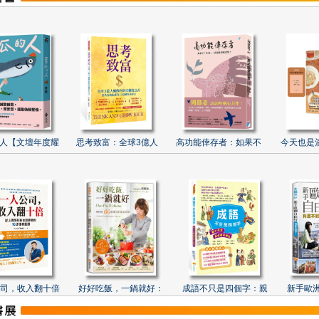
人【文壇年度耀
思考致富：全球3億人
高功能倖存者：如果不
今天也是
司，收入翻十倍
好好吃飯，一鍋就好：
成語不只是四個字：親
新手歐洲