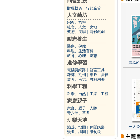
商管創投
財經投資
｜
行銷企管
人文藝坊
宗教、哲學
社會、人文、史地
藝術、美學
｜
電影戲劇
勵志養生
醫療、保健
料理、生活百科
教育、心理、勵志
進修學習
賣瓜的
電腦與網路
｜
語言工具
雜誌、期刊
｜
軍政、法律
參考、考試、教科用書
科學工程
科學、自然
｜
工業、工程
家庭親子
家庭、親子、人際
青少年、童書
玩樂天地
一人公
旅遊、地圖
｜
休閒娛樂
漫畫、插圖
｜
限制級