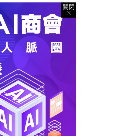
登入
｜
註冊
｜
會員中心
｜
結帳
｜
培訓課程
資出版
｜
電子書
｜
客服中心
｜
智慧型立体會員