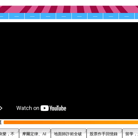
—
—
—
—
—
—
—
—
—
快樂，不
摩爾定律、AI
地面師詐術全破
股票作手回憶錄
留學，