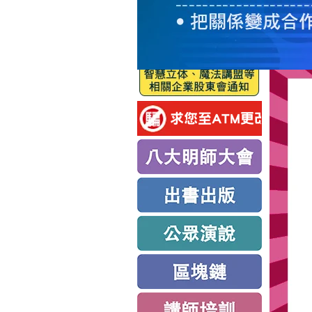
服
務
新
思
路