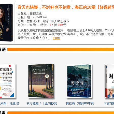
音天也快樂，不討好也不刻意，海正的10堂【好過哲
出版社：捷徑文化
出版日期：2024/12/4
分類：教育‧心理．勵志 / 個人勵志成長
定價：320 元 ， 特價：
77
折
246
元
以風趣又豁達的態度樂觀面對批評， 在臉書上引起4.6萬人迴響、2000
為「飛鷹三姝」紅遍80年代的女歌星裘海正， 現在不只要用音樂，更
能量的文字療癒人心！......
more
克到第一性原理
我可能錯了【金句抄寫
奧德賽（暢銷80年英
財富階