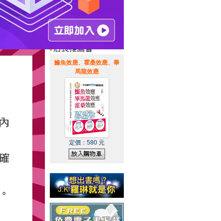
惠通知
|
霹靂英雄音樂精選
|
鰷魚效應、霍桑效應、畢
馬龍效應
定價：
580
元