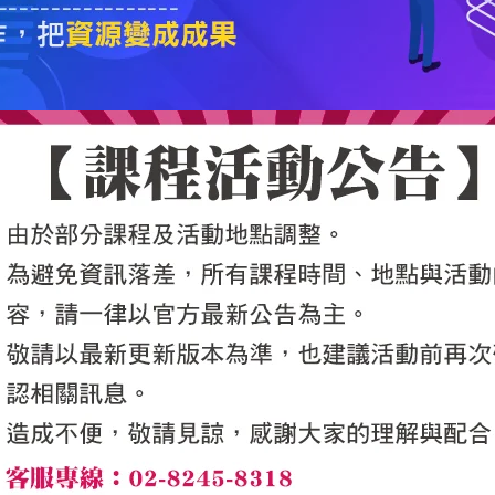
5050魔法眾籌
|
NG書城
|
國際級品牌課程
|
優