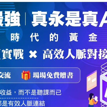
魔法弟子
｜
自