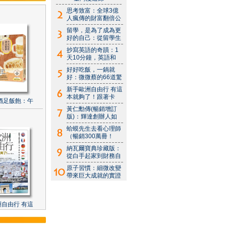
思考致富：全球3億
人瘋傳的財富翻倍公
留學，是為了成為更
好的自己：從留學生
抄寫英語的奇蹟：1
天10分鐘，英語和
好好吃飯，一鍋就
好：微微蔡的66道驚
新手歐洲自由行 有這
本就夠了！跟著卡
酒足飯飽：午
黃仁勳傳(暢銷增訂
版)：輝達創辦人如
蛤蟆先生去看心理師
（暢銷300萬冊！
納瓦爾寶典珍藏版：
從白手起家到財務自
原子習慣：細微改變
帶來巨大成就的實證
自由行 有這