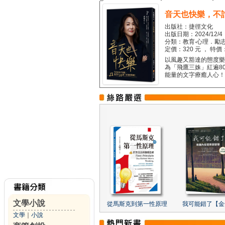
音天也快樂，不
出版社：捷徑文化
出版日期：2024/12/4
分類：教育‧心理．勵志
定價：320 元 ， 特價
以風趣又豁達的態度樂觀
為「飛鷹三姝」紅遍8
能量的文字療癒人心！...
文學小說
從馬斯克到第一性原理
我可能錯了【金
文學
｜
小說