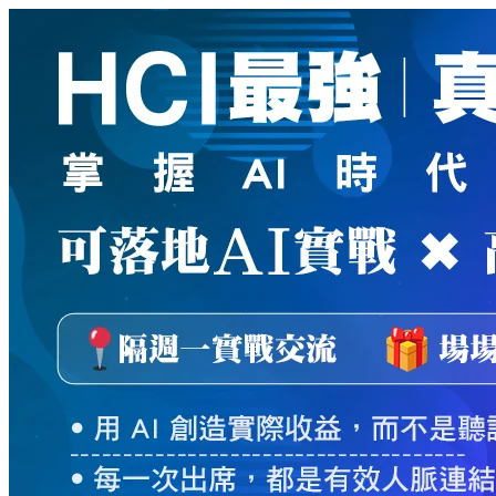
新
絲
路
網
路
書
店
-
知
識