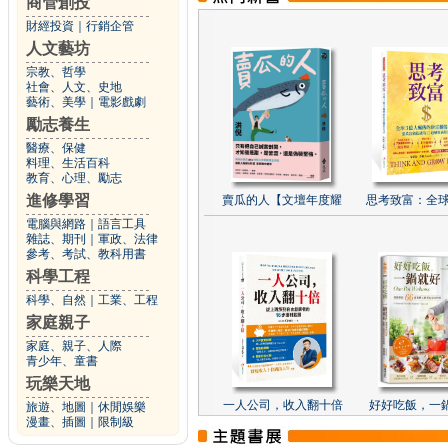
商管創投
財經投資
｜
行銷企管
人文藝坊
宗教、哲學
社會、人文、史地
藝術、美學
｜
電影戲劇
勵志養生
醫療、保健
料理、生活百科
教育、心理、勵志
進修學習
賣瓜的人【文壇年度耀
思考致富：全球
電腦與網路
｜
語言工具
雜誌、期刊
｜
軍政、法律
參考、考試、教科用書
科學工程
科學、自然
｜
工業、工程
家庭親子
家庭、親子、人際
青少年、童書
玩樂天地
一人公司，收入翻十倍
好好吃飯，一
旅遊、地圖
｜
休閒娛樂
漫畫、插圖
｜
限制級