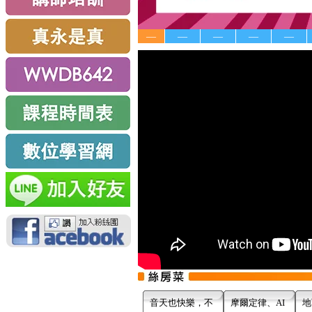
—
—
—
—
—
音天也快樂，不
摩爾定律、AI
地