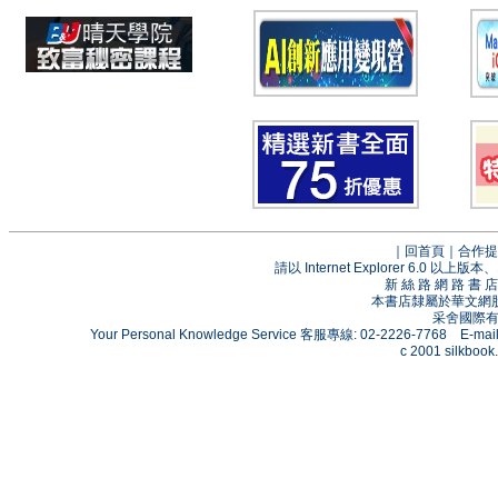
｜
回首頁
｜
合作提
請以 Internet Explorer 6.0
新 絲 路 網 路 
本書店隸屬於華文網
采舍國際有限
Your Personal Knowledge Service 客服專線: 02-2226-7768 E-mai
c 2001 silkbook.