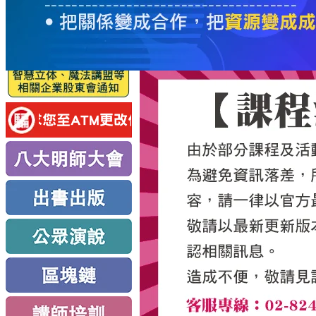
服
務
新
思
路