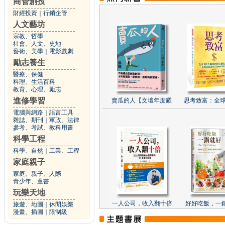
商管創投
財經投資
｜
行銷企管
人文藝坊
宗教、哲學
社會、人文、史地
藝術、美學
｜
電影戲劇
勵志養生
醫療、保健
料理、生活百科
教育、心理、勵志
進修學習
賣瓜的人【文壇年度耀
思考致富：全球
電腦與網路
｜
語言工具
雜誌、期刊
｜
軍政、法律
參考、考試、教科用書
科學工程
科學、自然
｜
工業、工程
家庭親子
家庭、親子、人際
青少年、童書
玩樂天地
一人公司，收入翻十倍
好好吃飯，一
旅遊、地圖
｜
休閒娛樂
漫畫、插圖
｜
限制級