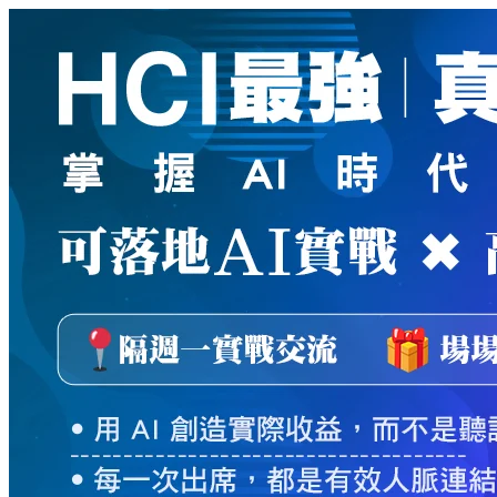
新
絲
路
網
路
書
店
-
知
識