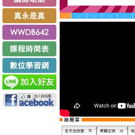
—
—
—
—
—
音天也快樂，不
摩爾定律、AI
地