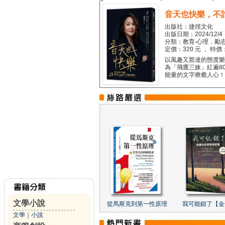
音天也快樂，不
出版社：捷徑文化
出版日期：2024/12/4
分類：教育‧心理．勵志
定價：320 元 ， 特價
以風趣又豁達的態度樂觀
為「飛鷹三姝」紅遍8
能量的文字療癒人心！...
文學小說
從馬斯克到第一性原理
我可能錯了【金
文學
｜
小說