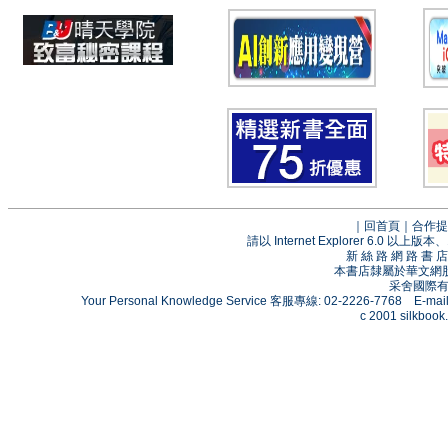
｜
回首頁
｜
合作提
請以 Internet Explorer 6.0
新 絲 路 網 路 
本書店隸屬於華文網
采舍國際有限
Your Personal Knowledge Service 客服專線: 02-2226-7768 E-mai
c 2001 silkbook.