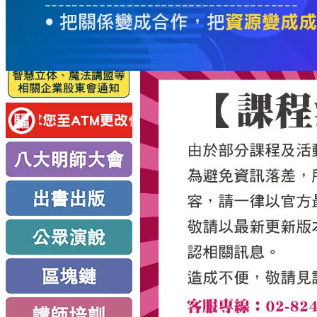
服
務
新
思
路