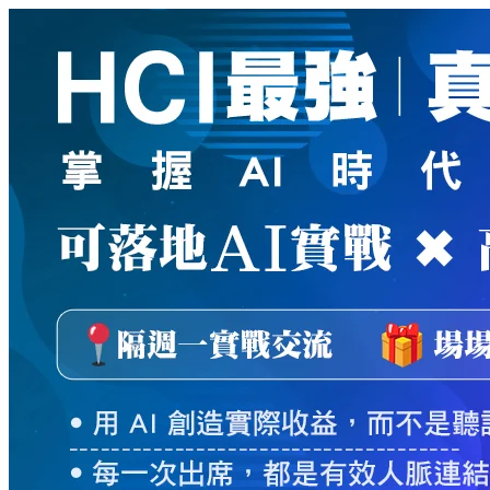
新
絲
路
網
路
書
店
-
知
識