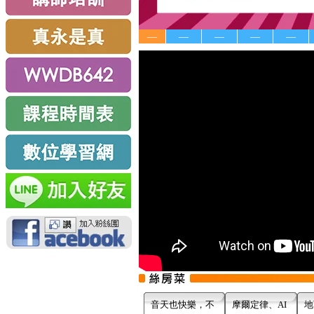
—
—
—
—
—
音天也快樂，不
摩爾定律、AI
地