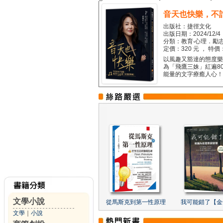
音天也快樂，不
出版社：捷徑文化
出版日期：2024/12/4
分類：教育‧心理．勵志
定價：320 元 ， 特價
以風趣又豁達的態度樂觀
為「飛鷹三姝」紅遍8
能量的文字療癒人心！...
文學小說
從馬斯克到第一性原理
我可能錯了【金
文學
｜
小說