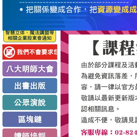
服
務
新
思
路