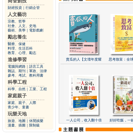
商管創投
財經投資
｜
行銷企管
人文藝坊
宗教、哲學
社會、人文、史地
藝術、美學
｜
電影戲劇
勵志養生
醫療、保健
料理、生活百科
教育、心理、勵志
進修學習
賣瓜的人【文壇年度耀
思考致富：全球
電腦與網路
｜
語言工具
雜誌、期刊
｜
軍政、法律
參考、考試、教科用書
科學工程
科學、自然
｜
工業、工程
家庭親子
家庭、親子、人際
青少年、童書
玩樂天地
一人公司，收入翻十倍
好好吃飯，一
旅遊、地圖
｜
休閒娛樂
漫畫、插圖
｜
限制級