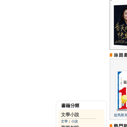
文學小說
從馬斯
文學
｜
小說