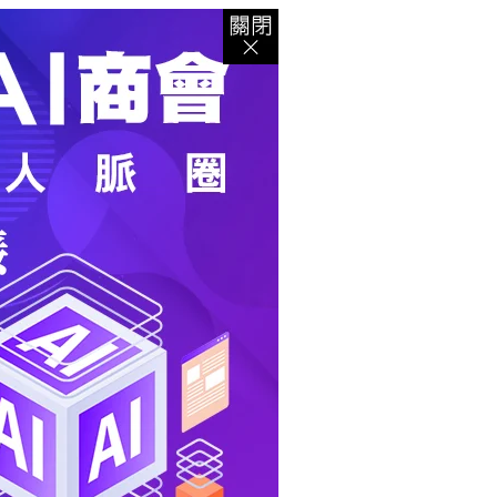
登入
｜
註冊
｜
會員中心
｜
結帳
｜
培訓課程
資出版
｜
電子書
｜
客服中心
｜
智慧型立体會員