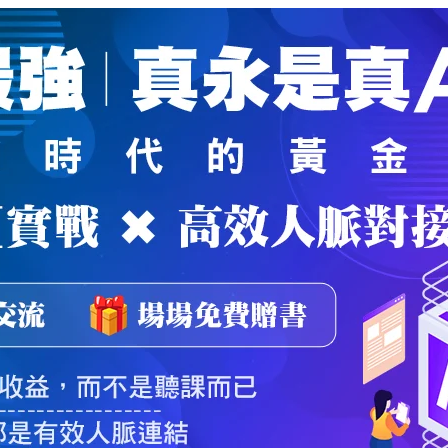
魔法弟子
｜
自