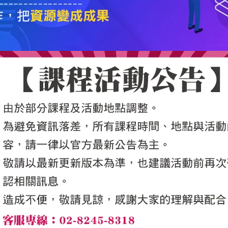
5050魔法眾籌
|
NG書城
|
國際級品牌課程
|
優