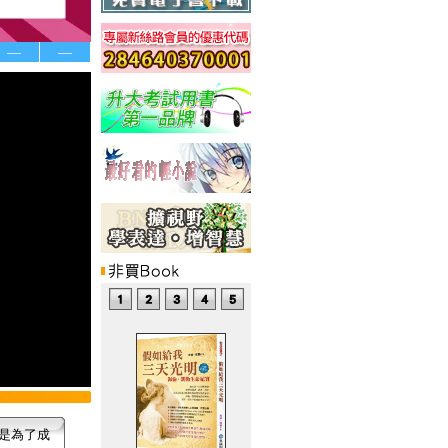
—
—
是為了成