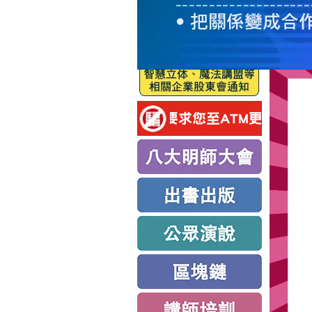
服
務
新
思
路