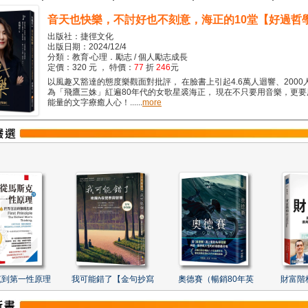
音天也快樂，不討好也不刻意，海正的10堂【好過哲
出版社：捷徑文化
出版日期：2024/12/4
分類：教育‧心理．勵志 / 個人勵志成長
定價：320 元 ， 特價：
77
折
246
元
以風趣又豁達的態度樂觀面對批評， 在臉書上引起4.6萬人迴響、2000
為「飛鷹三姝」紅遍80年代的女歌星裘海正， 現在不只要用音樂，更
能量的文字療癒人心！......
more
克到第一性原理
我可能錯了【金句抄寫
奧德賽（暢銷80年英
財富階