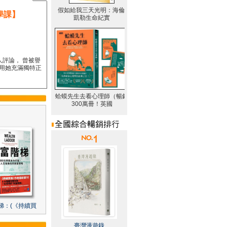
學課】
人評論， 曾被譽
要用她充滿獨特正
梯：(《持續買
臺灣漫遊錄