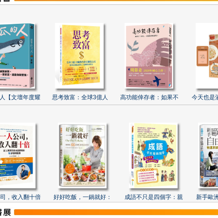
人【文壇年度耀
思考致富：全球3億人
高功能倖存者：如果不
今天也是
司，收入翻十倍
好好吃飯，一鍋就好：
成語不只是四個字：親
新手歐洲