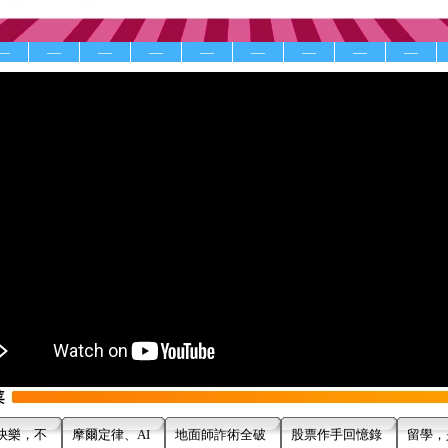
—
—
—
—
—
—
—
—
—
快樂，不
摩爾定律、AI
地面師詐術全破
股票作手回憶錄
留學，