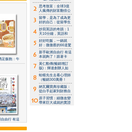
思考致富：全球3億
人瘋傳的財富翻倍公
留學，是為了成為更
好的自己：從留學生
抄寫英語的奇蹟：1
天10分鐘，英語和
好好吃飯，一鍋就
好：微微蔡的66道驚
新手歐洲自由行 有這
本就夠了！跟著卡
酒足飯飽：午
黃仁勳傳(暢銷增訂
版)：輝達創辦人如
蛤蟆先生去看心理師
（暢銷300萬冊！
納瓦爾寶典珍藏版：
從白手起家到財務自
原子習慣：細微改變
帶來巨大成就的實證
自由行 有這