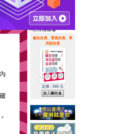
惠通知
|
霹靂英雄音樂精選
|
鰷魚效應、霍桑效應、畢
馬龍效應
定價：
580
元