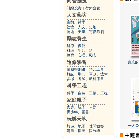
商管創投
財經投資
｜
行銷企管
人文藝坊
宗教、哲學
社會、人文、史地
藝術、美學
｜
電影戲劇
勵志養生
醫療、保健
料理、生活百科
教育、心理、勵志
進修學習
賣瓜的
電腦與網路
｜
語言工具
雜誌、期刊
｜
軍政、法律
參考、考試、教科用書
科學工程
科學、自然
｜
工業、工程
家庭親子
家庭、親子、人際
青少年、童書
玩樂天地
一人公
旅遊、地圖
｜
休閒娛樂
漫畫、插圖
｜
限制級