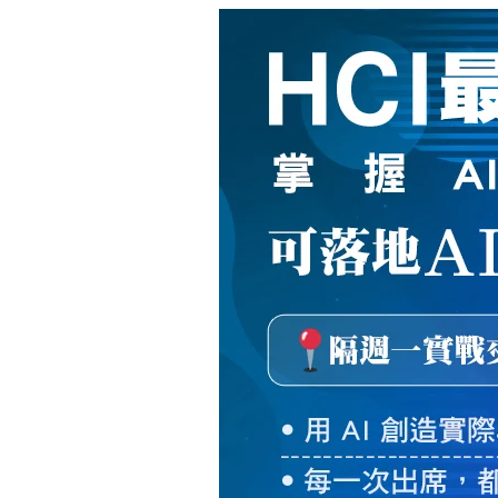
新
絲
路
網
路
書
店
-
知
識