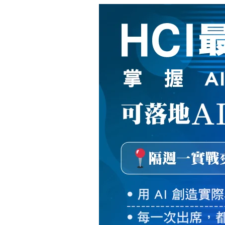
新
絲
路
網
路
書
店
-
知
識