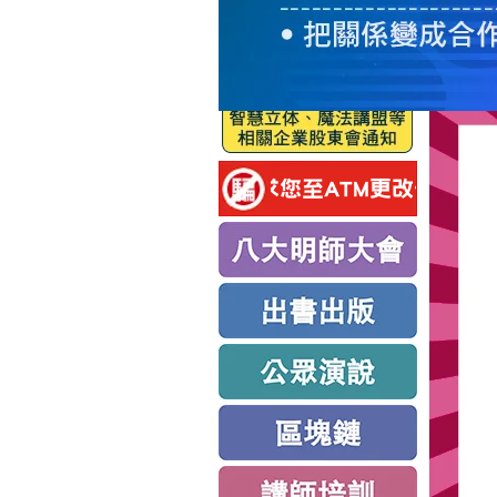
服
務
新
思
路