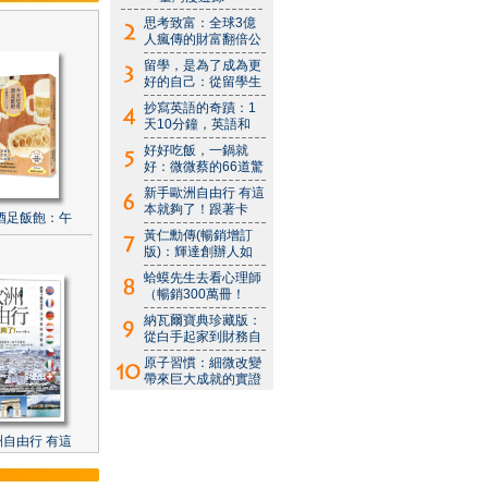
思考致富：全球3億
人瘋傳的財富翻倍公
留學，是為了成為更
好的自己：從留學生
抄寫英語的奇蹟：1
天10分鐘，英語和
好好吃飯，一鍋就
好：微微蔡的66道驚
新手歐洲自由行 有這
本就夠了！跟著卡
酒足飯飽：午
黃仁勳傳(暢銷增訂
版)：輝達創辦人如
蛤蟆先生去看心理師
（暢銷300萬冊！
納瓦爾寶典珍藏版：
從白手起家到財務自
原子習慣：細微改變
帶來巨大成就的實證
自由行 有這