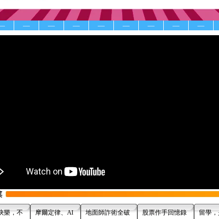
—
—
—
—
—
—
—
—
—
快樂，不
摩爾定律、AI
地面師詐術全破
股票作手回憶錄
留學，