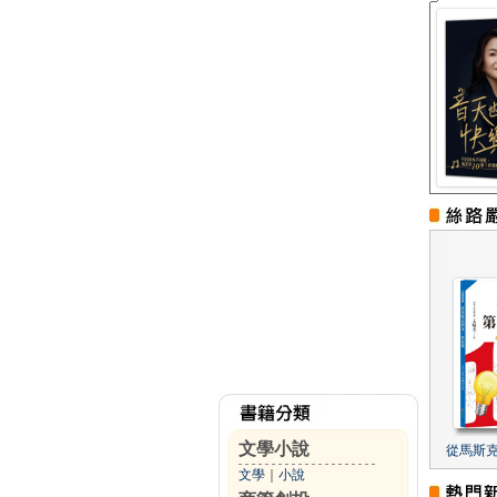
文學小說
從馬斯
文學
｜
小說