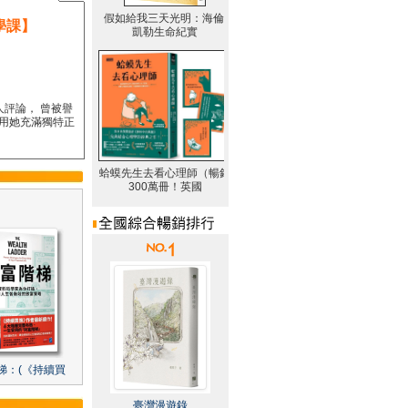
學課】
人評論， 曾被譽
要用她充滿獨特正
梯：(《持續買
臺灣漫遊錄