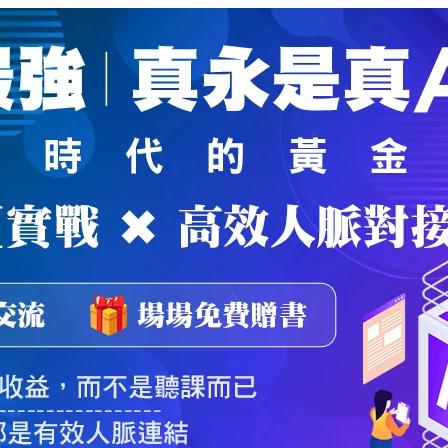
魔法弟子
｜
自