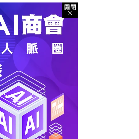
登入
｜
註冊
｜
會員中心
｜
結帳
｜
培訓課程
資出版
｜
電子書
｜
客服中心
｜
智慧型立体會員