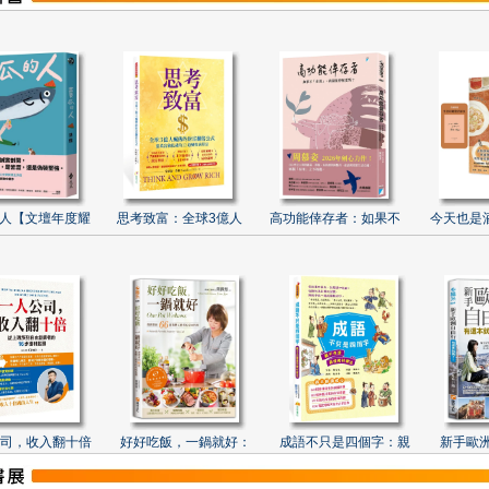
人【文壇年度耀
思考致富：全球3億人
高功能倖存者：如果不
今天也是
司，收入翻十倍
好好吃飯，一鍋就好：
成語不只是四個字：親
新手歐洲