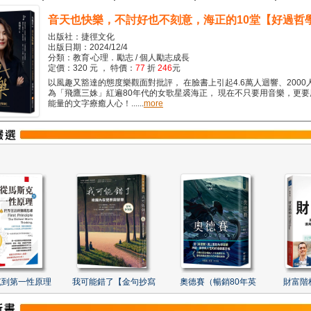
音天也快樂，不討好也不刻意，海正的10堂【好過哲
出版社：捷徑文化
出版日期：2024/12/4
分類：教育‧心理．勵志 / 個人勵志成長
定價：320 元 ， 特價：
77
折
246
元
以風趣又豁達的態度樂觀面對批評， 在臉書上引起4.6萬人迴響、2000
為「飛鷹三姝」紅遍80年代的女歌星裘海正， 現在不只要用音樂，更
能量的文字療癒人心！......
more
克到第一性原理
我可能錯了【金句抄寫
奧德賽（暢銷80年英
財富階