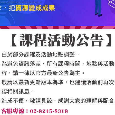
5050魔法眾籌
|
NG書城
|
國際級品牌課程
|
優