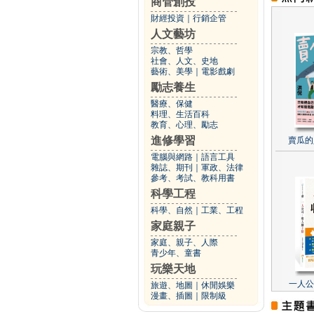
商管創投
財經投資
｜
行銷企管
人文藝坊
宗教、哲學
社會、人文、史地
藝術、美學
｜
電影戲劇
勵志養生
醫療、保健
料理、生活百科
教育、心理、勵志
進修學習
賣瓜的
電腦與網路
｜
語言工具
雜誌、期刊
｜
軍政、法律
參考、考試、教科用書
科學工程
科學、自然
｜
工業、工程
家庭親子
家庭、親子、人際
青少年、童書
玩樂天地
一人公
旅遊、地圖
｜
休閒娛樂
漫畫、插圖
｜
限制級