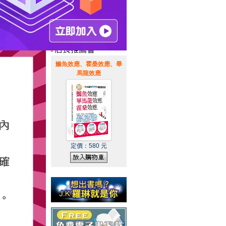
惠通知
|
霹靂英雄音樂精選
|
鰷魚效應、霍桑效應、畢
馬龍效應
定價：
580
元