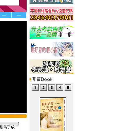
—
—
是為了成