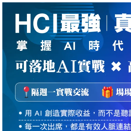
新
絲
路
網
路
書
店
-
知
識