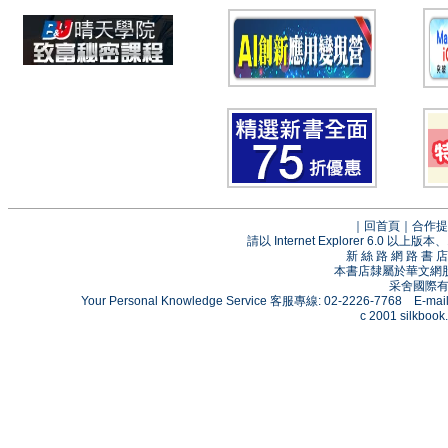
｜
回首頁
｜
合作提
請以 Internet Explorer 6.0
新 絲 路 網 路 
本書店隸屬於華文網
采舍國際有限
Your Personal Knowledge Service 客服專線: 02-2226-7768 E-mai
c 2001 silkbook.