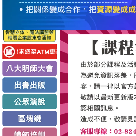
服
務
新
思
路