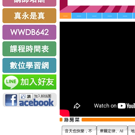
—
—
—
—
—
音天也快樂，不
摩爾定律、AI
地