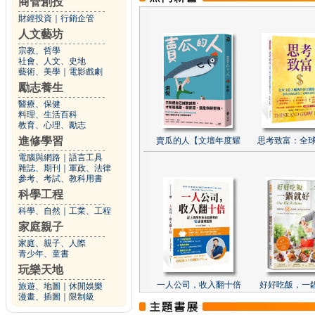
商管創投
財經投資
｜
行銷企管
人文藝坊
宗教、哲學
社會、人文、史地
藝術、美學
｜
電影戲劇
勵志養生
醫療、保健
料理、生活百科
教育、心理、勵志
進修學習
賣瓜的人【文壇年度耀
思考致富：全球
電腦與網路
｜
語言工具
雜誌、期刊
｜
軍政、法律
參考、考試、教科用書
科學工程
科學、自然
｜
工業、工程
家庭親子
家庭、親子、人際
青少年、童書
玩樂天地
一人公司，收入翻十倍
好好吃飯，一
旅遊、地圖
｜
休閒娛樂
漫畫、插圖
｜
限制級