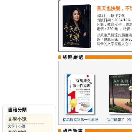
音天也快樂，不
出版社：捷徑文化
出版日期：2024/12/4
分類：教育‧心理．勵志
定價：320 元 ， 特價
以風趣又豁達的態度樂觀
為「飛鷹三姝」紅遍8
能量的文字療癒人心！...
文學小說
從馬斯克到第一性原理
我可能錯了【金
文學
｜
小說