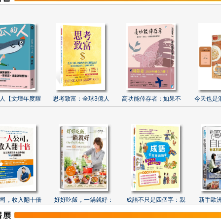
人【文壇年度耀
思考致富：全球3億人
高功能倖存者：如果不
今天也是
司，收入翻十倍
好好吃飯，一鍋就好：
成語不只是四個字：親
新手歐洲