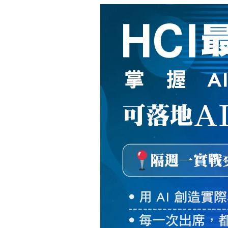
新
絲
路
網
路
書
店
-
知
識