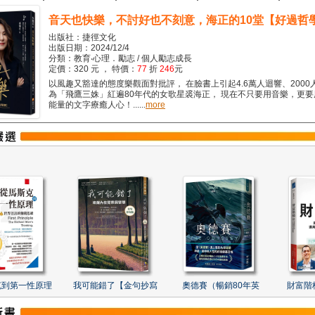
音天也快樂，不討好也不刻意，海正的10堂【好過哲
出版社：捷徑文化
出版日期：2024/12/4
分類：教育‧心理．勵志 / 個人勵志成長
定價：320 元 ， 特價：
77
折
246
元
以風趣又豁達的態度樂觀面對批評， 在臉書上引起4.6萬人迴響、2000
為「飛鷹三姝」紅遍80年代的女歌星裘海正， 現在不只要用音樂，更
能量的文字療癒人心！......
more
克到第一性原理
我可能錯了【金句抄寫
奧德賽（暢銷80年英
財富階