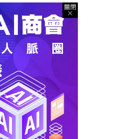
登入
｜
註冊
｜
會員中心
｜
結帳
｜
培訓課程
資出版
｜
電子書
｜
客服中心
｜
智慧型立体會員