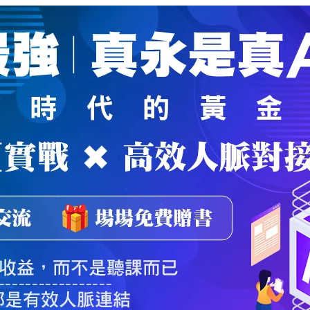
魔法弟子
｜
自