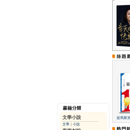
文學小說
從馬斯
文學
｜
小說