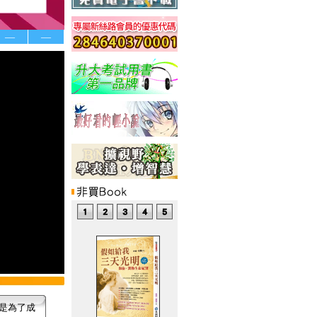
—
—
是為了成