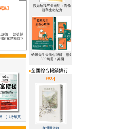
學課】
人評論， 曾被譽
要用她充滿獨特正
梯：(《持續買
臺灣漫遊錄