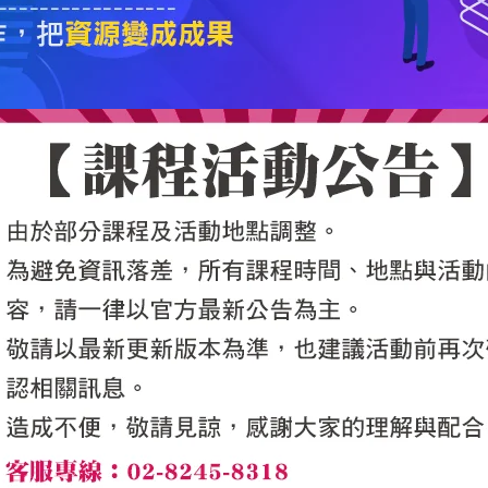
5050魔法眾籌
|
NG書城
|
國際級品牌課程
|
優