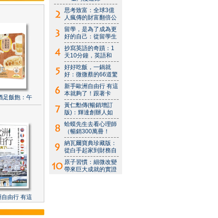
思考致富：全球3億
人瘋傳的財富翻倍公
留學，是為了成為更
好的自己：從留學生
抄寫英語的奇蹟：1
天10分鐘，英語和
好好吃飯，一鍋就
好：微微蔡的66道驚
新手歐洲自由行 有這
本就夠了！跟著卡
酒足飯飽：午
黃仁勳傳(暢銷增訂
版)：輝達創辦人如
蛤蟆先生去看心理師
（暢銷300萬冊！
納瓦爾寶典珍藏版：
從白手起家到財務自
原子習慣：細微改變
帶來巨大成就的實證
自由行 有這