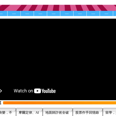
—
—
—
—
—
—
—
—
—
快樂，不
摩爾定律、AI
地面師詐術全破
股票作手回憶錄
留學，