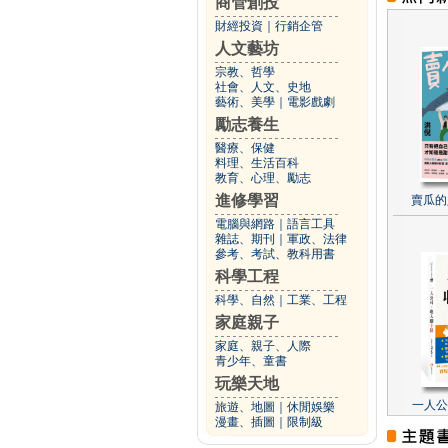
商管創投
財經投資
｜
行銷企管
人文藝坊
宗教、哲學
社會、人文、史地
藝術、美學
｜
電影戲劇
勵志養生
醫療、保健
料理、生活百科
教育、心理、勵志
進修學習
賣瓜的
電腦與網路
｜
語言工具
雜誌、期刊
｜
軍政、法律
參考、考試、教科用書
科學工程
科學、自然
｜
工業、工程
家庭親子
家庭、親子、人際
青少年、童書
玩樂天地
一人公
旅遊、地圖
｜
休閒娛樂
漫畫、插圖
｜
限制級