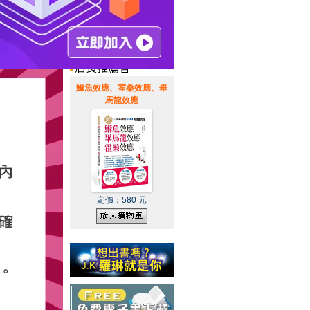
惠通知
|
霹靂英雄音樂精選
|
鰷魚效應、霍桑效應、畢
馬龍效應
定價：
580
元