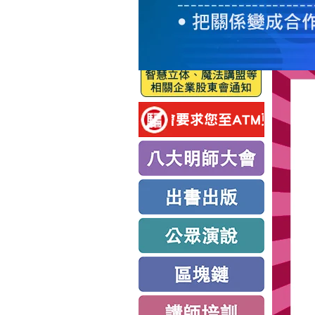
服
務
新
思
路