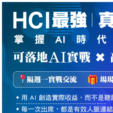
新
絲
路
網
路
書
店
-
知
識