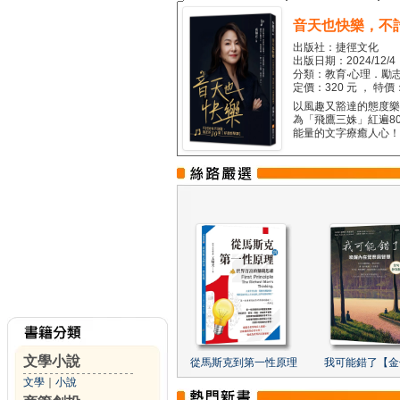
音天也快樂，不
出版社：捷徑文化
出版日期：2024/12/4
分類：教育‧心理．勵志
定價：320 元 ， 特價
以風趣又豁達的態度樂觀
為「飛鷹三姝」紅遍8
能量的文字療癒人心！...
文學小說
從馬斯克到第一性原理
我可能錯了【金
文學
｜
小說