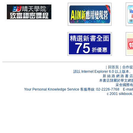
｜
回首頁
｜
合作提
請以 Internet Explorer 6.0
新 絲 路 網 路 
本書店隸屬於華文網
采舍國際有限
Your Personal Knowledge Service 客服專線: 02-2226-7768 E-mai
c 2001 silkbook.