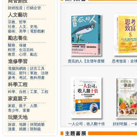
商管創投
財經投資
｜
行銷企管
人文藝坊
宗教、哲學
社會、人文、史地
藝術、美學
｜
電影戲劇
勵志養生
醫療、保健
料理、生活百科
教育、心理、勵志
進修學習
賣瓜的人【文壇年度耀
思考致富：全球
電腦與網路
｜
語言工具
雜誌、期刊
｜
軍政、法律
參考、考試、教科用書
科學工程
科學、自然
｜
工業、工程
家庭親子
家庭、親子、人際
青少年、童書
玩樂天地
一人公司，收入翻十倍
好好吃飯，一
旅遊、地圖
｜
休閒娛樂
漫畫、插圖
｜
限制級