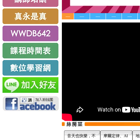
—
—
—
—
—
音天也快樂，不
摩爾定律、AI
地