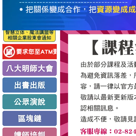
服
務
新
思
路