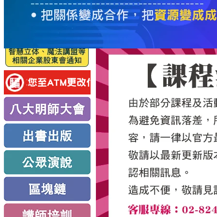
服
務
新
思
路