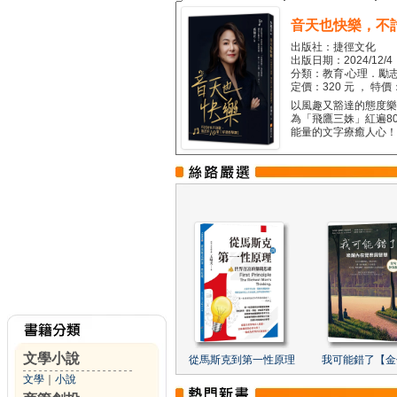
音天也快樂，不
出版社：捷徑文化
出版日期：2024/12/4
分類：教育‧心理．勵志
定價：320 元 ， 特價
以風趣又豁達的態度樂觀
為「飛鷹三姝」紅遍8
能量的文字療癒人心！...
文學小說
從馬斯克到第一性原理
我可能錯了【金
文學
｜
小說