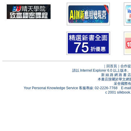
｜
回首頁
｜
合作提
請以 Internet Explorer 6.0
新 絲 路 網 路 
本書店隸屬於華文網
采舍國際有限
Your Personal Knowledge Service 客服專線: 02-2226-7768 E-mai
c 2001 silkbook.