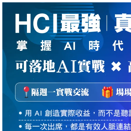
新
絲
路
網
路
書
店
-
知
識