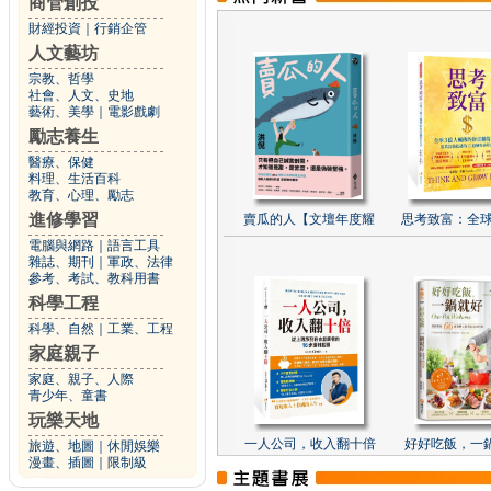
商管創投
財經投資
｜
行銷企管
人文藝坊
宗教、哲學
社會、人文、史地
藝術、美學
｜
電影戲劇
勵志養生
醫療、保健
料理、生活百科
教育、心理、勵志
進修學習
賣瓜的人【文壇年度耀
思考致富：全球
電腦與網路
｜
語言工具
雜誌、期刊
｜
軍政、法律
參考、考試、教科用書
科學工程
科學、自然
｜
工業、工程
家庭親子
家庭、親子、人際
青少年、童書
玩樂天地
一人公司，收入翻十倍
好好吃飯，一
旅遊、地圖
｜
休閒娛樂
漫畫、插圖
｜
限制級