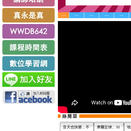
—
—
—
—
—
音天也快樂，不
摩爾定律、AI
地