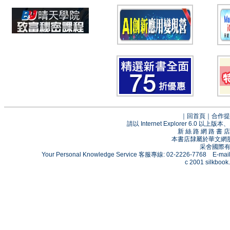
｜
回首頁
｜
合作提
請以 Internet Explorer 6.0
新 絲 路 網 路 
本書店隸屬於華文網
采舍國際有限
Your Personal Knowledge Service 客服專線: 02-2226-7768 E-mai
c 2001 silkbook.