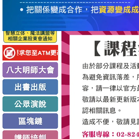
服
務
新
思
路