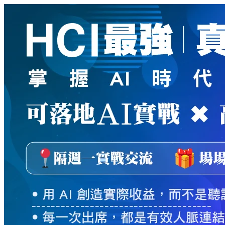
新
絲
路
網
路
書
店
-
知
識