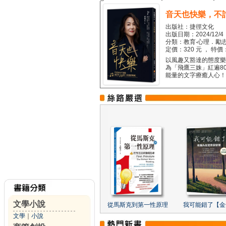
音天也快樂，不
出版社：捷徑文化
出版日期：2024/12/4
分類：教育‧心理．勵志
定價：320 元 ， 特價
以風趣又豁達的態度樂觀
為「飛鷹三姝」紅遍8
能量的文字療癒人心！...
文學小說
從馬斯克到第一性原理
我可能錯了【金
文學
｜
小說