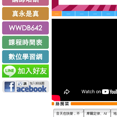
—
—
—
—
—
音天也快樂，不
摩爾定律、AI
地