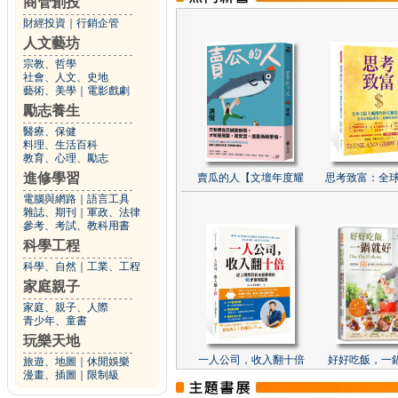
商管創投
財經投資
｜
行銷企管
人文藝坊
宗教、哲學
社會、人文、史地
藝術、美學
｜
電影戲劇
勵志養生
醫療、保健
料理、生活百科
教育、心理、勵志
進修學習
賣瓜的人【文壇年度耀
思考致富：全球
電腦與網路
｜
語言工具
雜誌、期刊
｜
軍政、法律
參考、考試、教科用書
科學工程
科學、自然
｜
工業、工程
家庭親子
家庭、親子、人際
青少年、童書
玩樂天地
一人公司，收入翻十倍
好好吃飯，一
旅遊、地圖
｜
休閒娛樂
漫畫、插圖
｜
限制級