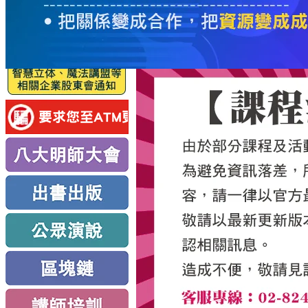
服
務
新
思
路