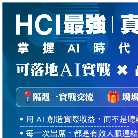
新
絲
路
網
路
書
店
-
知
識