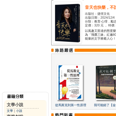
音天也快樂，不
出版社：捷徑文化
出版日期：2024/12/4
分類：教育‧心理．勵志
定價：320 元 ， 特價
以風趣又豁達的態度樂觀
為「飛鷹三姝」紅遍8
能量的文字療癒人心！...
文學小說
從馬斯克到第一性原理
我可能錯了【金
文學
｜
小說