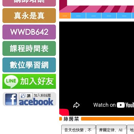
—
—
—
—
—
音天也快樂，不
摩爾定律、AI
地