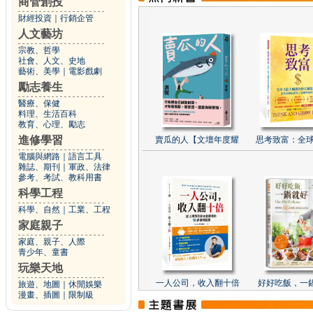
商管創投
財經投資
｜
行銷企管
人文藝坊
宗教、哲學
社會、人文、史地
藝術、美學
｜
電影戲劇
勵志養生
醫療、保健
料理、生活百科
教育、心理、勵志
進修學習
賣瓜的人【文壇年度耀
思考致富：全球
電腦與網路
｜
語言工具
雜誌、期刊
｜
軍政、法律
參考、考試、教科用書
科學工程
科學、自然
｜
工業、工程
家庭親子
家庭、親子、人際
青少年、童書
玩樂天地
一人公司，收入翻十倍
好好吃飯，一
旅遊、地圖
｜
休閒娛樂
漫畫、插圖
｜
限制級