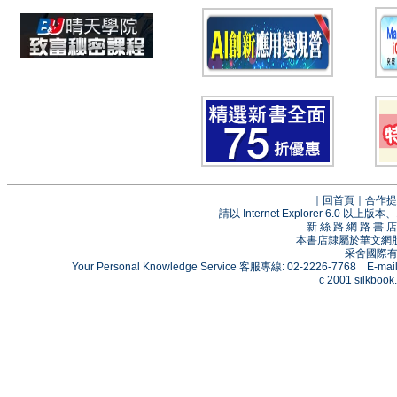
｜
回首頁
｜
合作提
請以 Internet Explorer 6.0
新 絲 路 網 路 
本書店隸屬於華文網
采舍國際有限
Your Personal Knowledge Service 客服專線: 02-2226-7768 E-mai
c 2001 silkbook.