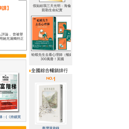
學課】
人評論， 曾被譽
要用她充滿獨特正
梯：(《持續買
臺灣漫遊錄