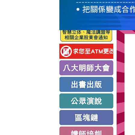
服
務
新
思
路