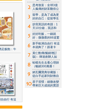
思考致富：全球3億
人瘋傳的財富翻倍公
留學，是為了成為更
好的自己：從留學生
抄寫英語的奇蹟：1
天10分鐘，英語和
好好吃飯，一鍋就
好：微微蔡的66道驚
新手歐洲自由行 有這
本就夠了！跟著卡
酒足飯飽：午
黃仁勳傳(暢銷增訂
版)：輝達創辦人如
蛤蟆先生去看心理師
（暢銷300萬冊！
納瓦爾寶典珍藏版：
從白手起家到財務自
原子習慣：細微改變
帶來巨大成就的實證
自由行 有這