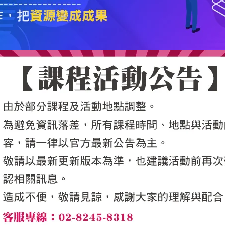
5050魔法眾籌
|
NG書城
|
國際級品牌課程
|
優