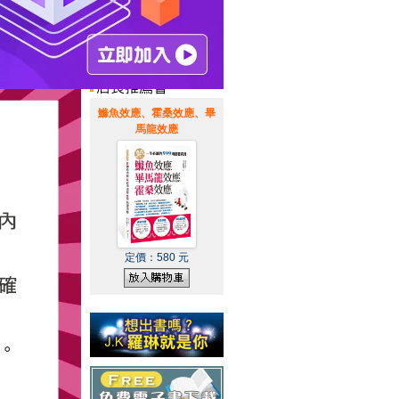
惠通知
|
霹靂英雄音樂精選
|
鰷魚效應、霍桑效應、畢
馬龍效應
定價：
580
元