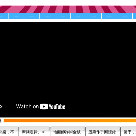
—
—
—
—
—
—
—
—
—
快樂，不
摩爾定律、AI
地面師詐術全破
股票作手回憶錄
留學，