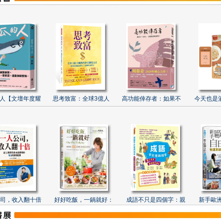
人【文壇年度耀
思考致富：全球3億人
高功能倖存者：如果不
今天也是
司，收入翻十倍
好好吃飯，一鍋就好：
成語不只是四個字：親
新手歐洲