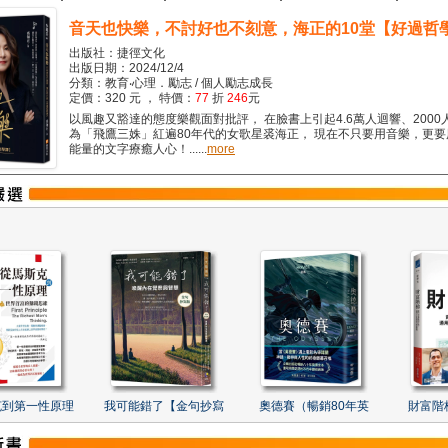
音天也快樂，不討好也不刻意，海正的10堂【好過哲
出版社：捷徑文化
出版日期：2024/12/4
分類：教育‧心理．勵志 / 個人勵志成長
定價：320 元 ， 特價：
77
折
246
元
以風趣又豁達的態度樂觀面對批評， 在臉書上引起4.6萬人迴響、2000
為「飛鷹三姝」紅遍80年代的女歌星裘海正， 現在不只要用音樂，更
能量的文字療癒人心！......
more
克到第一性原理
我可能錯了【金句抄寫
奧德賽（暢銷80年英
財富階