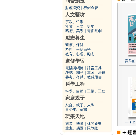
商管創投
財經投資
｜
行銷企管
人文藝坊
宗教、哲學
社會、人文、史地
藝術、美學
｜
電影戲劇
勵志養生
醫療、保健
料理、生活百科
教育、心理、勵志
進修學習
賣瓜的
電腦與網路
｜
語言工具
雜誌、期刊
｜
軍政、法律
參考、考試、教科用書
科學工程
科學、自然
｜
工業、工程
家庭親子
家庭、親子、人際
青少年、童書
玩樂天地
一人公
旅遊、地圖
｜
休閒娛樂
漫畫、插圖
｜
限制級