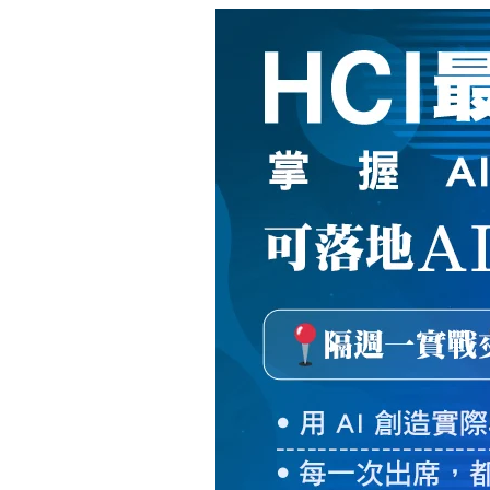
新
絲
路
網
路
書
店
-
知
識