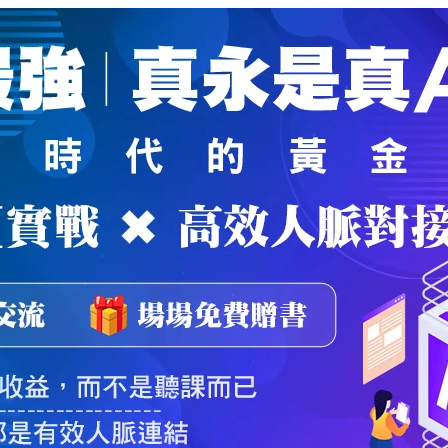
魔法弟子
｜
自