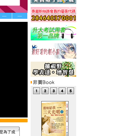
—
—
是為了成