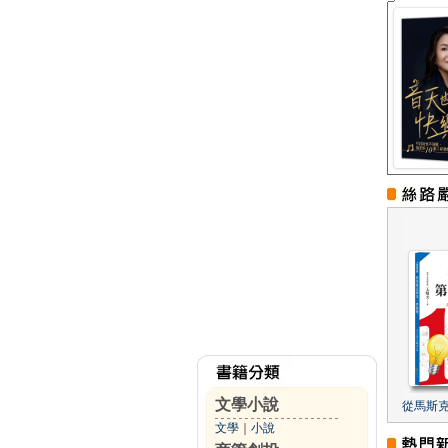
文學小說
從馬斯
文學
｜
小說