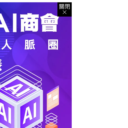
登入
｜
註冊
｜
會員中心
｜
結帳
｜
培訓課程
資出版
｜
電子書
｜
客服中心
｜
智慧型立体會員