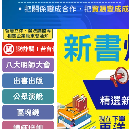
服
務
新
思
路