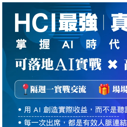
新
絲
路
網
路
書
店
-
知
識