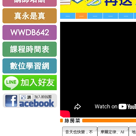
—
—
—
—
—
音天也快樂，不
摩爾定律、AI
地