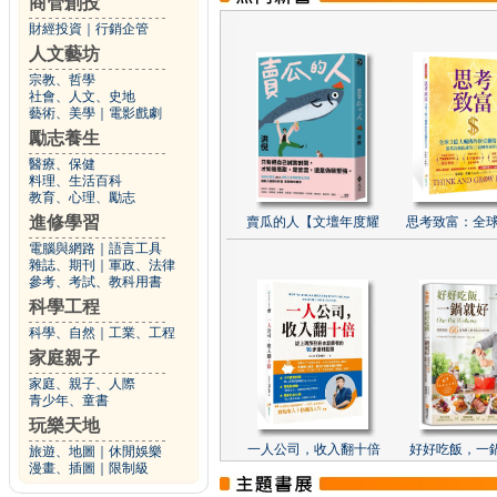
商管創投
財經投資
｜
行銷企管
人文藝坊
宗教、哲學
社會、人文、史地
藝術、美學
｜
電影戲劇
勵志養生
醫療、保健
料理、生活百科
教育、心理、勵志
進修學習
賣瓜的人【文壇年度耀
思考致富：全球
電腦與網路
｜
語言工具
雜誌、期刊
｜
軍政、法律
參考、考試、教科用書
科學工程
科學、自然
｜
工業、工程
家庭親子
家庭、親子、人際
青少年、童書
玩樂天地
一人公司，收入翻十倍
好好吃飯，一
旅遊、地圖
｜
休閒娛樂
漫畫、插圖
｜
限制級