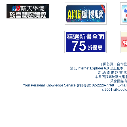
｜
回首頁
｜
合作提
請以 Internet Explorer 6.0
新 絲 路 網 路 
本書店隸屬於華文網
采舍國際有限
Your Personal Knowledge Service 客服專線: 02-2226-7768 E-mai
c 2001 silkbook.