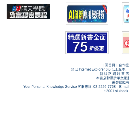
｜
回首頁
｜
合作提
請以 Internet Explorer 6.0
新 絲 路 網 路 
本書店隸屬於華文網
采舍國際有限
Your Personal Knowledge Service 客服專線: 02-2226-7768 E-mai
c 2001 silkbook.