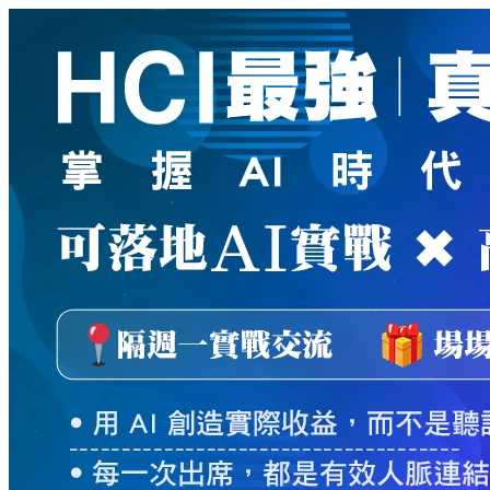
新
絲
路
網
路
書
店
-
知
識