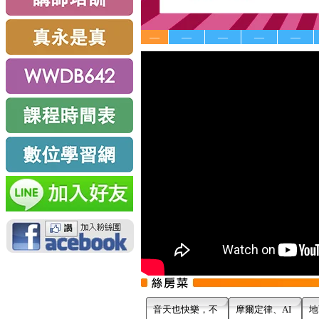
—
—
—
—
—
音天也快樂，不
摩爾定律、AI
地