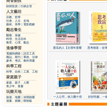
商管創投
財經投資
｜
行銷企管
人文藝坊
宗教、哲學
社會、人文、史地
藝術、美學
｜
電影戲劇
勵志養生
醫療、保健
料理、生活百科
教育、心理、勵志
進修學習
賣瓜的人【文壇年度耀
思考致富：全球
電腦與網路
｜
語言工具
雜誌、期刊
｜
軍政、法律
參考、考試、教科用書
科學工程
科學、自然
｜
工業、工程
家庭親子
家庭、親子、人際
青少年、童書
玩樂天地
一人公司，收入翻十倍
好好吃飯，一
旅遊、地圖
｜
休閒娛樂
漫畫、插圖
｜
限制級