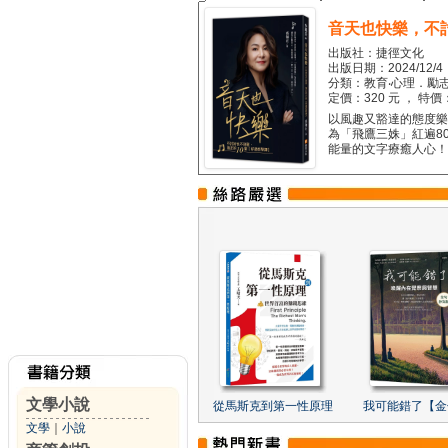
音天也快樂，不
出版社：捷徑文化
出版日期：2024/12/4
分類：教育‧心理．勵志
定價：320 元 ， 特價
以風趣又豁達的態度樂觀
為「飛鷹三姝」紅遍8
能量的文字療癒人心！...
文學小說
從馬斯克到第一性原理
我可能錯了【金
文學
｜
小說