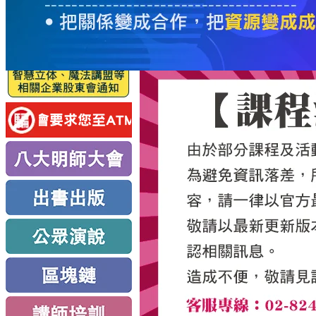
服
務
新
思
路