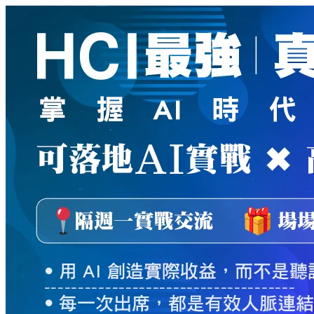
新
絲
路
網
路
書
店
-
知
識