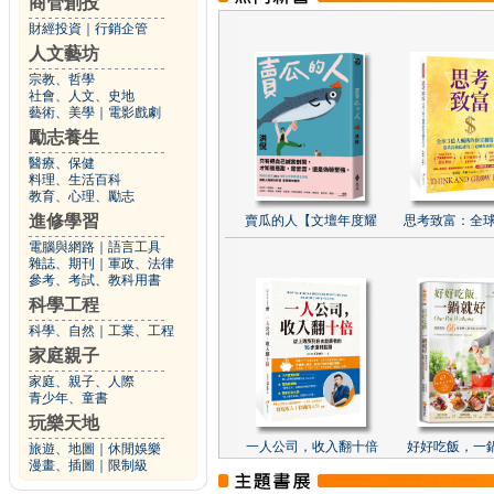
商管創投
財經投資
｜
行銷企管
人文藝坊
宗教、哲學
社會、人文、史地
藝術、美學
｜
電影戲劇
勵志養生
醫療、保健
料理、生活百科
教育、心理、勵志
進修學習
賣瓜的人【文壇年度耀
思考致富：全球
電腦與網路
｜
語言工具
雜誌、期刊
｜
軍政、法律
參考、考試、教科用書
科學工程
科學、自然
｜
工業、工程
家庭親子
家庭、親子、人際
青少年、童書
玩樂天地
一人公司，收入翻十倍
好好吃飯，一
旅遊、地圖
｜
休閒娛樂
漫畫、插圖
｜
限制級