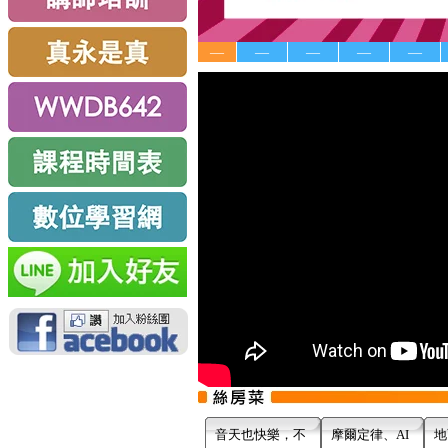
—
—
—
—
—
音天也快樂，不
摩爾定律、AI
地