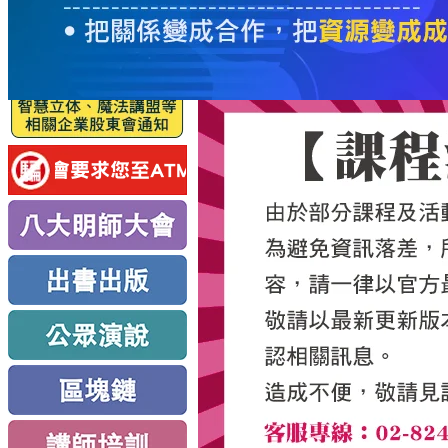
服
務
新
思
路