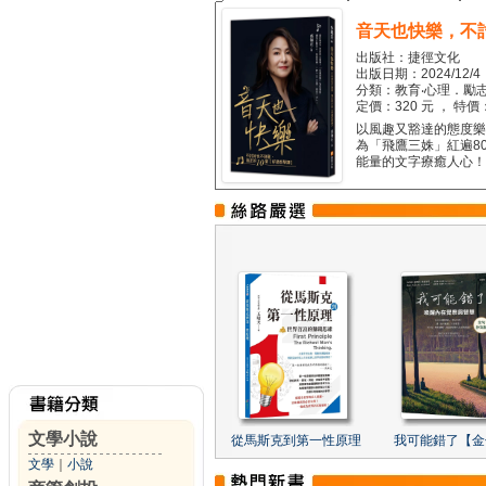
音天也快樂，不
出版社：捷徑文化
出版日期：2024/12/4
分類：教育‧心理．勵志
定價：320 元 ， 特價
以風趣又豁達的態度樂觀
為「飛鷹三姝」紅遍8
能量的文字療癒人心！...
文學小說
從馬斯克到第一性原理
我可能錯了【金
文學
｜
小說