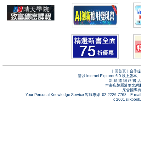
｜
回首頁
｜
合作提
請以 Internet Explorer 6.0
新 絲 路 網 路 
本書店隸屬於華文網
采舍國際有限
Your Personal Knowledge Service 客服專線: 02-2226-7768 E-mai
c 2001 silkbook.