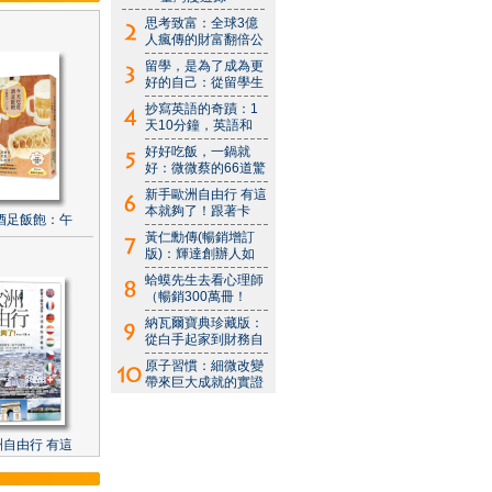
思考致富：全球3億
人瘋傳的財富翻倍公
留學，是為了成為更
好的自己：從留學生
抄寫英語的奇蹟：1
天10分鐘，英語和
好好吃飯，一鍋就
好：微微蔡的66道驚
新手歐洲自由行 有這
本就夠了！跟著卡
酒足飯飽：午
黃仁勳傳(暢銷增訂
版)：輝達創辦人如
蛤蟆先生去看心理師
（暢銷300萬冊！
納瓦爾寶典珍藏版：
從白手起家到財務自
原子習慣：細微改變
帶來巨大成就的實證
自由行 有這