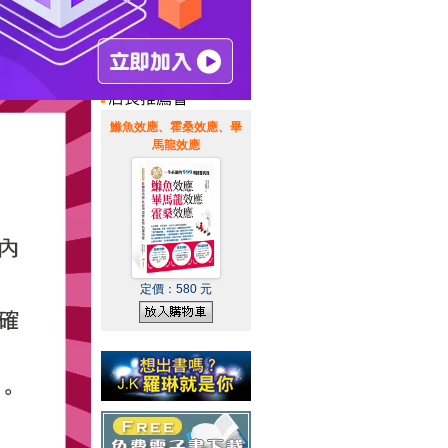
惠通知
|
霹靂英雄音樂精選
|
鰷魚效應、霍桑效應、畢
馬龍效應
定價：
580
元