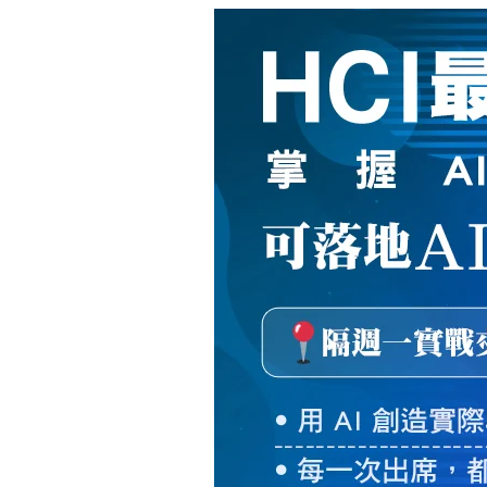
新
絲
路
網
路
書
店
-
知
識