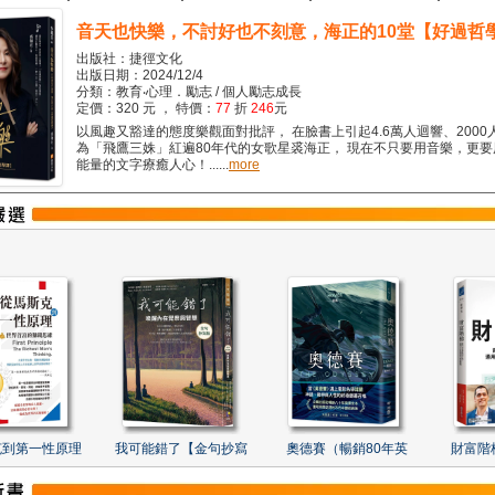
音天也快樂，不討好也不刻意，海正的10堂【好過哲
出版社：捷徑文化
出版日期：2024/12/4
分類：教育‧心理．勵志 / 個人勵志成長
定價：320 元 ， 特價：
77
折
246
元
以風趣又豁達的態度樂觀面對批評， 在臉書上引起4.6萬人迴響、2000
為「飛鷹三姝」紅遍80年代的女歌星裘海正， 現在不只要用音樂，更
能量的文字療癒人心！......
more
克到第一性原理
我可能錯了【金句抄寫
奧德賽（暢銷80年英
財富階