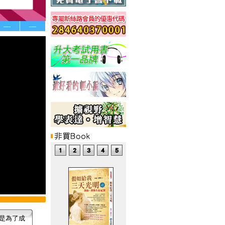
—
—
是為了成