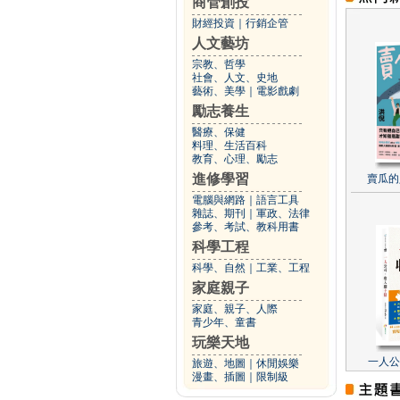
商管創投
財經投資
｜
行銷企管
人文藝坊
宗教、哲學
社會、人文、史地
藝術、美學
｜
電影戲劇
勵志養生
醫療、保健
料理、生活百科
教育、心理、勵志
進修學習
賣瓜的
電腦與網路
｜
語言工具
雜誌、期刊
｜
軍政、法律
參考、考試、教科用書
科學工程
科學、自然
｜
工業、工程
家庭親子
家庭、親子、人際
青少年、童書
玩樂天地
一人公
旅遊、地圖
｜
休閒娛樂
漫畫、插圖
｜
限制級