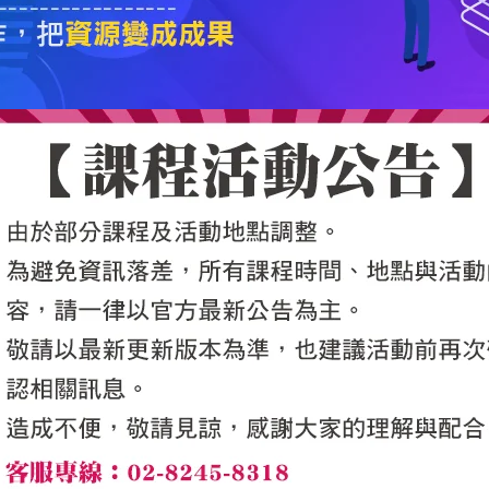
5050魔法眾籌
|
NG書城
|
國際級品牌課程
|
優