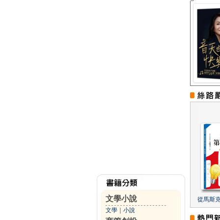
文學小說
從馬斯
文學
｜
小說