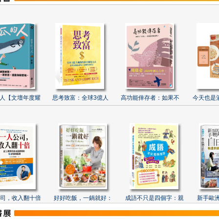
人【文壇年度耀
思考致富：全球3億人
高功能倖存者：如果不
今天也是
司，收入翻十倍
好好吃飯，一鍋就好：
成語不只是四個字：親
新手歐洲