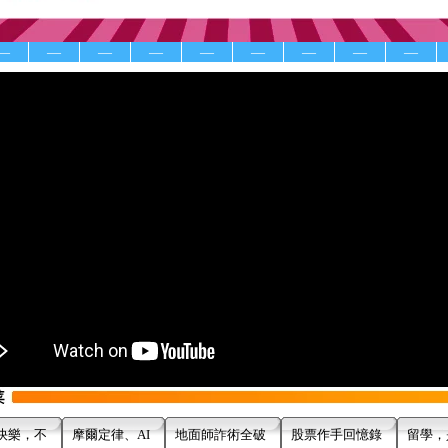
—
—
—
—
—
—
—
—
—
快樂，不
摩爾定律、AI
地面師詐術全破
股票作手回憶錄
留學，