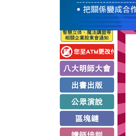
服
務
新
思
路