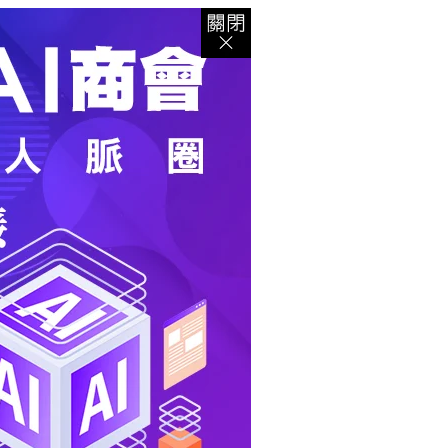
登入
｜
註冊
｜
會員中心
｜
結帳
｜
培訓課程
資出版
｜
電子書
｜
客服中心
｜
智慧型立体會員