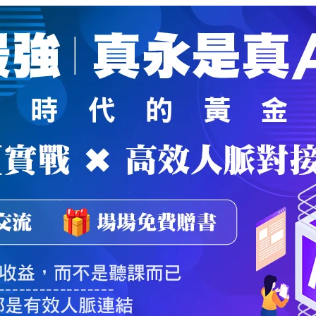
魔法弟子
｜
自