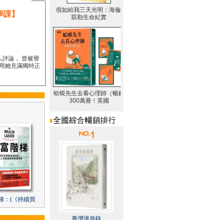
學課】
人評論， 曾被譽
要用她充滿獨特正
梯：(《持續買
臺灣漫遊錄