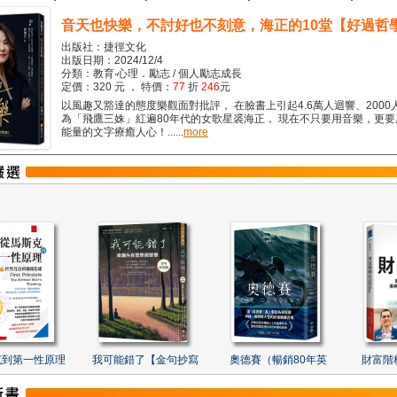
音天也快樂，不討好也不刻意，海正的10堂【好過哲
出版社：捷徑文化
出版日期：2024/12/4
分類：教育‧心理．勵志 / 個人勵志成長
定價：320 元 ， 特價：
77
折
246
元
以風趣又豁達的態度樂觀面對批評， 在臉書上引起4.6萬人迴響、2000
為「飛鷹三姝」紅遍80年代的女歌星裘海正， 現在不只要用音樂，更
能量的文字療癒人心！......
more
克到第一性原理
我可能錯了【金句抄寫
奧德賽（暢銷80年英
財富階