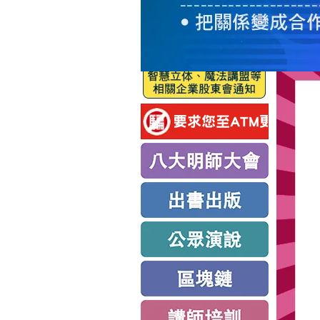
服
務
新
思
路