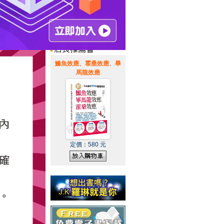
惠通知
|
霹靂英雄音樂精選
|
鰷魚效應、霍桑效應、畢
馬龍效應
定價：
580
元