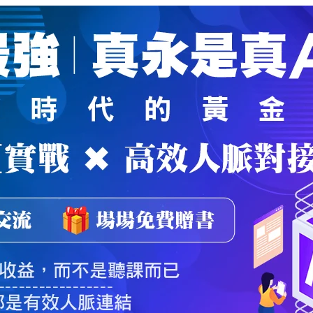
魔法弟子
｜
自