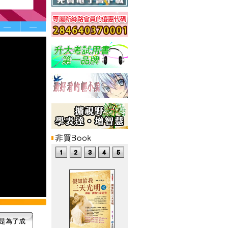
—
—
是為了成