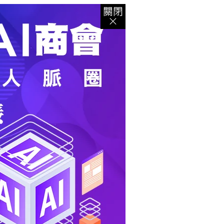
登入
｜
註冊
｜
會員中心
｜
結帳
｜
培訓課程
資出版
｜
電子書
｜
客服中心
｜
智慧型立体會員