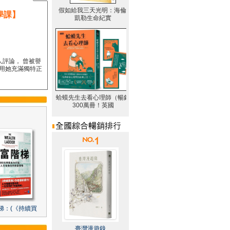
學課】
人評論， 曾被譽
要用她充滿獨特正
梯：(《持續買
臺灣漫遊錄