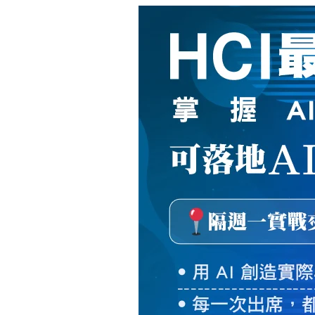
新
絲
路
網
路
書
店
-
知
識