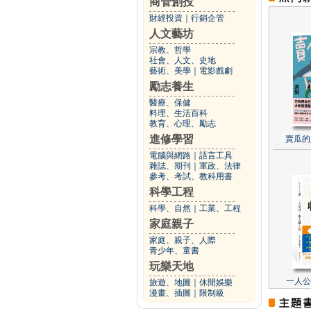
商管創投
財經投資
｜
行銷企管
人文藝坊
宗教、哲學
社會、人文、史地
藝術、美學
｜
電影戲劇
勵志養生
醫療、保健
料理、生活百科
教育、心理、勵志
進修學習
賣瓜的
電腦與網路
｜
語言工具
雜誌、期刊
｜
軍政、法律
參考、考試、教科用書
科學工程
科學、自然
｜
工業、工程
家庭親子
家庭、親子、人際
青少年、童書
玩樂天地
一人公
旅遊、地圖
｜
休閒娛樂
漫畫、插圖
｜
限制級