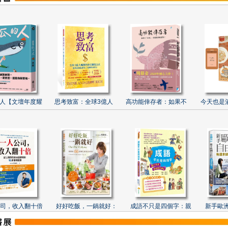
人【文壇年度耀
思考致富：全球3億人
高功能倖存者：如果不
今天也是
司，收入翻十倍
好好吃飯，一鍋就好：
成語不只是四個字：親
新手歐洲