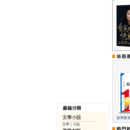
文學小說
從馬斯
文學
｜
小說