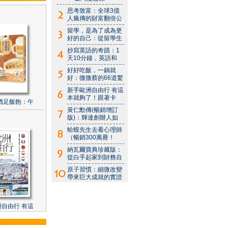
思考致富：全球3億
人瘋傳的財富翻倍公
留學，是為了成為更
好的自己：從留學生
抄寫英語的奇蹟：1
天10分鐘，英語和
好好吃飯，一鍋就
好：微微蔡的66道驚
新手歐洲自由行 有這
本就夠了！跟著卡
酒足飯飽：午
黃仁勳傳(暢銷增訂
版)：輝達創辦人如
蛤蟆先生去看心理師
（暢銷300萬冊！
納瓦爾寶典珍藏版：
從白手起家到財務自
原子習慣：細微改變
帶來巨大成就的實證
自由行 有這