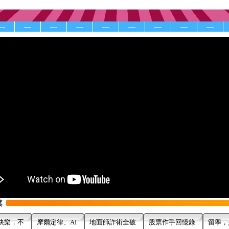
—
—
—
—
—
—
—
—
—
快樂，不
摩爾定律、AI
地面師詐術全破
股票作手回憶錄
留學，