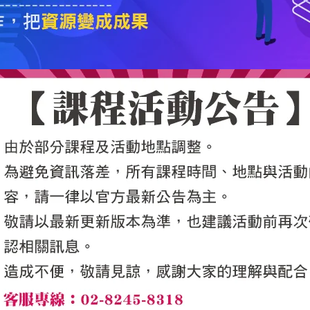
5050魔法眾籌
|
NG書城
|
國際級品牌課程
|
優