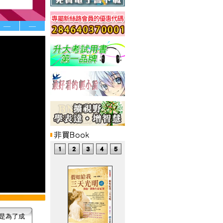
—
—
是為了成