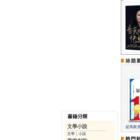
文學小說
從馬斯
文學
｜
小說