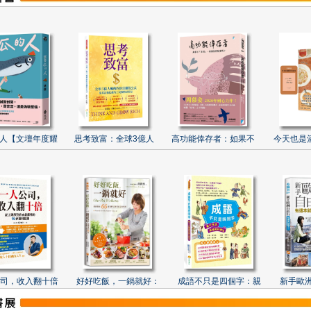
人【文壇年度耀
思考致富：全球3億人
高功能倖存者：如果不
今天也是
司，收入翻十倍
好好吃飯，一鍋就好：
成語不只是四個字：親
新手歐洲