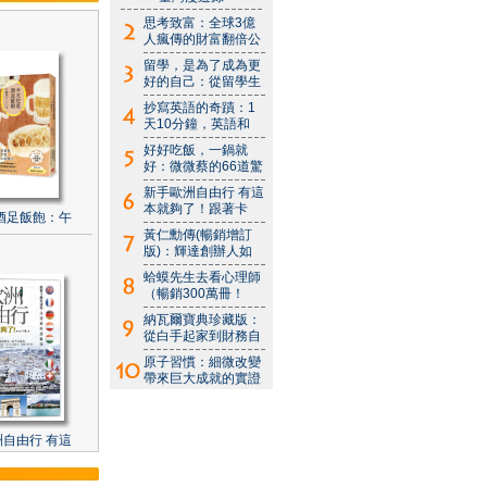
思考致富：全球3億
人瘋傳的財富翻倍公
留學，是為了成為更
好的自己：從留學生
抄寫英語的奇蹟：1
天10分鐘，英語和
好好吃飯，一鍋就
好：微微蔡的66道驚
新手歐洲自由行 有這
本就夠了！跟著卡
酒足飯飽：午
黃仁勳傳(暢銷增訂
版)：輝達創辦人如
蛤蟆先生去看心理師
（暢銷300萬冊！
納瓦爾寶典珍藏版：
從白手起家到財務自
原子習慣：細微改變
帶來巨大成就的實證
自由行 有這