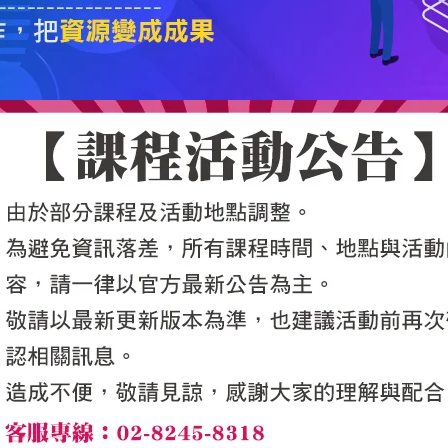
5050魔法眾籌
|
NG書城
|
國際級品牌課程
|
優