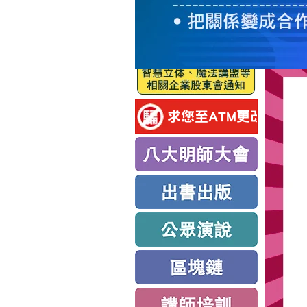
服
務
新
思
路