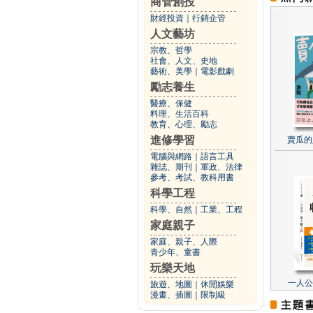
商管創投
財經投資
｜
行銷企管
人文藝坊
宗教、哲學
社會、人文、史地
藝術、美學
｜
電影戲劇
勵志養生
醫療、保健
料理、生活百科
教育、心理、勵志
進修學習
賣瓜的
電腦與網路
｜
語言工具
雜誌、期刊
｜
軍政、法律
參考、考試、教科用書
科學工程
科學、自然
｜
工業、工程
家庭親子
家庭、親子、人際
青少年、童書
玩樂天地
一人公
旅遊、地圖
｜
休閒娛樂
漫畫、插圖
｜
限制級