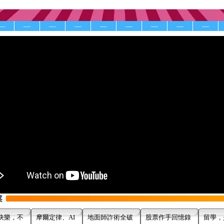
—
—
—
—
—
—
—
—
—
快樂，不
摩爾定律、AI
地面師詐術全破
股票作手回憶錄
留學，