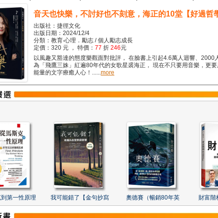
音天也快樂，不討好也不刻意，海正的10堂【好過哲
出版社：捷徑文化
出版日期：2024/12/4
分類：教育‧心理．勵志 / 個人勵志成長
定價：320 元 ， 特價：
77
折
246
元
以風趣又豁達的態度樂觀面對批評， 在臉書上引起4.6萬人迴響、2000
為「飛鷹三姝」紅遍80年代的女歌星裘海正， 現在不只要用音樂，更
能量的文字療癒人心！......
more
克到第一性原理
我可能錯了【金句抄寫
奧德賽（暢銷80年英
財富階