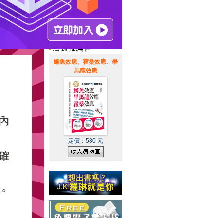
惠通知
|
霹靂英雄音樂精選
|
鰷魚效應、霍桑效應、畢
馬龍效應
定價：
580
元