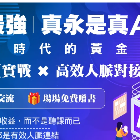
魔法弟子
｜
自