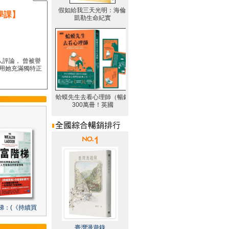
學課】
人評論， 曾被譽
要用她充滿獨特正
梯：(《持續買
臺灣漫遊錄