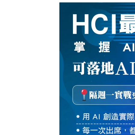
新
絲
路
網
路
書
店
-
知
識