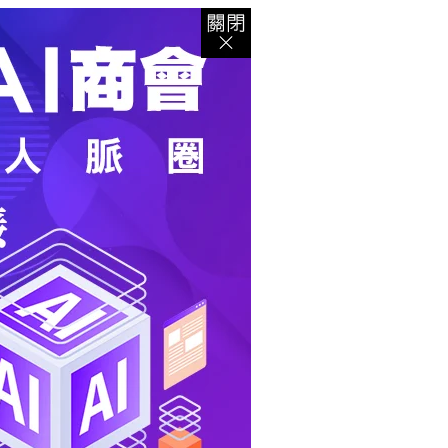
登入
｜
註冊
｜
會員中心
｜
結帳
｜
培訓課程
資出版
｜
電子書
｜
客服中心
｜
智慧型立体會員