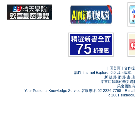
｜
回首頁
｜
合作提
請以 Internet Explorer 6.0
新 絲 路 網 路 
本書店隸屬於華文網
采舍國際有限
Your Personal Knowledge Service 客服專線: 02-2226-7768 E-mai
c 2001 silkbook.