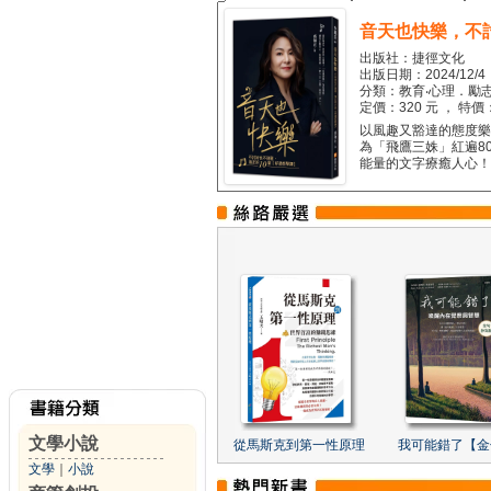
音天也快樂，不
出版社：捷徑文化
出版日期：2024/12/4
分類：教育‧心理．勵志
定價：320 元 ， 特價
以風趣又豁達的態度樂觀
為「飛鷹三姝」紅遍8
能量的文字療癒人心！...
文學小說
從馬斯克到第一性原理
我可能錯了【金
文學
｜
小說