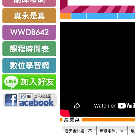
—
—
—
—
—
音天也快樂，不
摩爾定律、AI
地