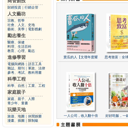
商管創投
財經投資
｜
行銷企管
人文藝坊
宗教、哲學
社會、人文、史地
藝術、美學
｜
電影戲劇
勵志養生
醫療、保健
料理、生活百科
教育、心理、勵志
進修學習
賣瓜的人【文壇年度耀
思考致富：全球
電腦與網路
｜
語言工具
雜誌、期刊
｜
軍政、法律
參考、考試、教科用書
科學工程
科學、自然
｜
工業、工程
家庭親子
家庭、親子、人際
青少年、童書
玩樂天地
一人公司，收入翻十倍
好好吃飯，一
旅遊、地圖
｜
休閒娛樂
漫畫、插圖
｜
限制級