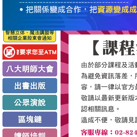
服
務
新
思
路