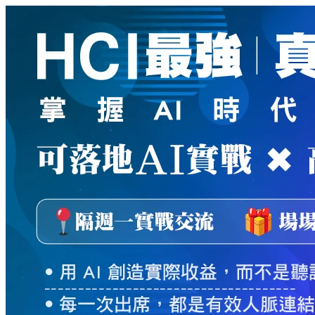
新
絲
路
網
路
書
店
-
知
識