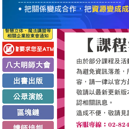
服
務
新
思
路