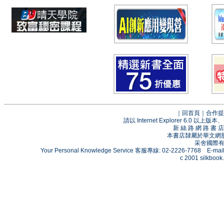
｜
回首頁
｜
合作提
請以 Internet Explorer 6.0
新 絲 路 網 路 
本書店隸屬於華文網
采舍國際有限
Your Personal Knowledge Service 客服專線: 02-2226-7768 E-mai
c 2001 silkbook.