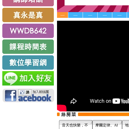
—
—
—
—
—
音天也快樂，不
摩爾定律、AI
地