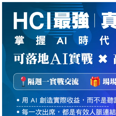
新
絲
路
網
路
書
店
-
知
識