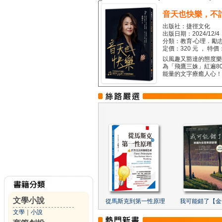
音天也快樂，不
出版社：捷徑文化
出版日期：2024/12/4
分類：教育‧心理．勵志
定價：320 元 ， 特價
以風趣又豁達的態度樂觀
為「飛鷹三姝」紅遍8
能量的文字療癒人心！...
文學小說
從馬斯克到第一性原理
我可能錯了【金
文學
｜
小說