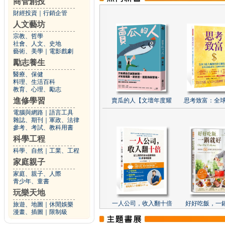
商管創投
財經投資
｜
行銷企管
人文藝坊
宗教、哲學
社會、人文、史地
藝術、美學
｜
電影戲劇
勵志養生
醫療、保健
料理、生活百科
教育、心理、勵志
進修學習
賣瓜的人【文壇年度耀
思考致富：全球
電腦與網路
｜
語言工具
雜誌、期刊
｜
軍政、法律
參考、考試、教科用書
科學工程
科學、自然
｜
工業、工程
家庭親子
家庭、親子、人際
青少年、童書
玩樂天地
一人公司，收入翻十倍
好好吃飯，一
旅遊、地圖
｜
休閒娛樂
漫畫、插圖
｜
限制級