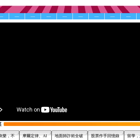
—
—
—
—
—
—
—
—
—
快樂，不
摩爾定律、AI
地面師詐術全破
股票作手回憶錄
留學，