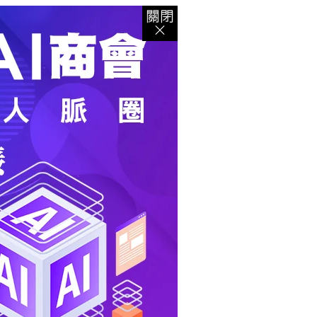
登入
｜
註冊
｜
會員中心
｜
結帳
｜
培訓課程
資出版
｜
電子書
｜
客服中心
｜
智慧型立体會員