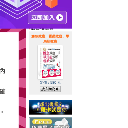
惠通知
|
霹靂英雄音樂精選
|
鰷魚效應、霍桑效應、畢
馬龍效應
定價：
580
元