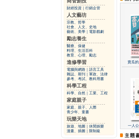
商管創投
財經投資
｜
行銷企管
人文藝坊
宗教、哲學
社會、人文、史地
藝術、美學
｜
電影戲劇
勵志養生
醫療、保健
料理、生活百科
教育、心理、勵志
進修學習
賣瓜的
電腦與網路
｜
語言工具
雜誌、期刊
｜
軍政、法律
參考、考試、教科用書
科學工程
科學、自然
｜
工業、工程
家庭親子
家庭、親子、人際
青少年、童書
玩樂天地
一人公
旅遊、地圖
｜
休閒娛樂
漫畫、插圖
｜
限制級