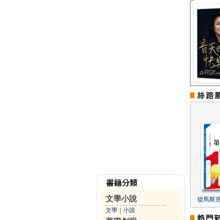
文學小說
從馬斯
文學
｜
小說