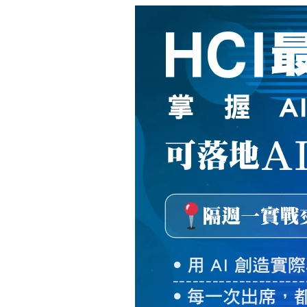
新
絲
路
網
路
書
店
-
知
識