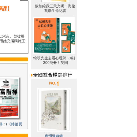
學課】
人評論， 曾被譽
要用她充滿獨特正
梯：(《持續買
臺灣漫遊錄