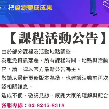
5050魔法眾籌
|
NG書城
|
國際級品牌課程
|
優