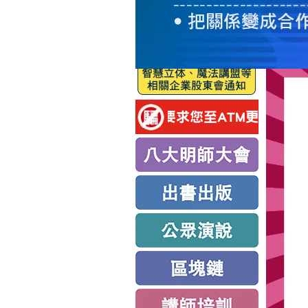
服
務
新
思
路