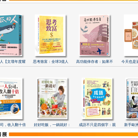
人【文壇年度耀
思考致富：全球3億人
高功能倖存者：如果不
今天也是
司，收入翻十倍
好好吃飯，一鍋就好：
成語不只是四個字：親
新手歐洲