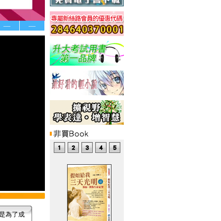
—
—
是為了成