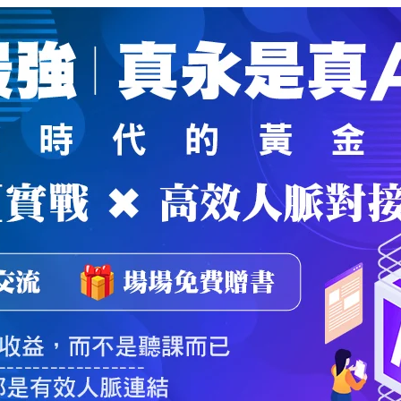
魔法弟子
｜
自