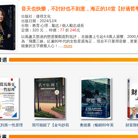
音天也快樂，不討好也不刻意，海正的10堂【好過哲
出版社：捷徑文化
出版日期：2024/12/4
分類：教育‧心理．勵志 / 個人勵志成長
定價：320 元 ， 特價：
77
折
246
元
以風趣又豁達的態度樂觀面對批評， 在臉書上引起4.6萬人迴響、2000
為「飛鷹三姝」紅遍80年代的女歌星裘海正， 現在不只要用音樂，更
能量的文字療癒人心！......
more
克到第一性原理
我可能錯了【金句抄寫
奧德賽（暢銷80年英
財富階