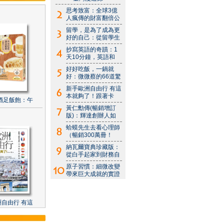
思考致富：全球3億
人瘋傳的財富翻倍公
留學，是為了成為更
好的自己：從留學生
抄寫英語的奇蹟：1
天10分鐘，英語和
好好吃飯，一鍋就
好：微微蔡的66道驚
新手歐洲自由行 有這
本就夠了！跟著卡
酒足飯飽：午
黃仁勳傳(暢銷增訂
版)：輝達創辦人如
蛤蟆先生去看心理師
（暢銷300萬冊！
納瓦爾寶典珍藏版：
從白手起家到財務自
原子習慣：細微改變
帶來巨大成就的實證
自由行 有這