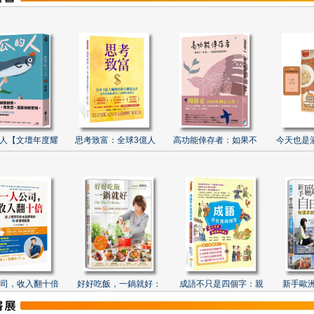
人【文壇年度耀
思考致富：全球3億人
高功能倖存者：如果不
今天也是
司，收入翻十倍
好好吃飯，一鍋就好：
成語不只是四個字：親
新手歐洲