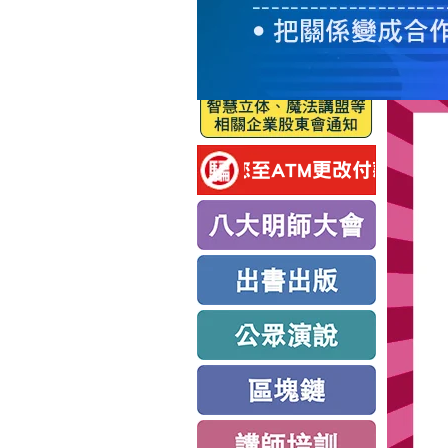
服
務
新
思
路