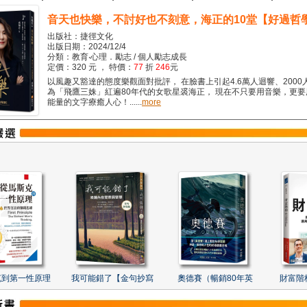
音天也快樂，不討好也不刻意，海正的10堂【好過哲
出版社：捷徑文化
出版日期：2024/12/4
分類：教育‧心理．勵志 / 個人勵志成長
定價：320 元 ， 特價：
77
折
246
元
以風趣又豁達的態度樂觀面對批評， 在臉書上引起4.6萬人迴響、2000
為「飛鷹三姝」紅遍80年代的女歌星裘海正， 現在不只要用音樂，更
能量的文字療癒人心！......
more
克到第一性原理
我可能錯了【金句抄寫
奧德賽（暢銷80年英
財富階