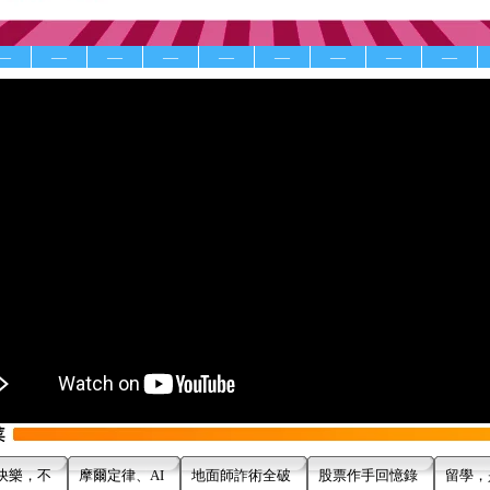
—
—
—
—
—
—
—
—
—
快樂，不
摩爾定律、AI
地面師詐術全破
股票作手回憶錄
留學，