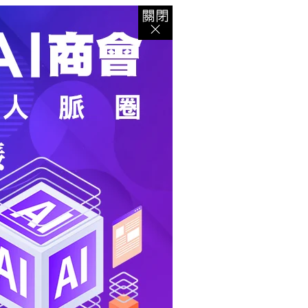
登入
｜
註冊
｜
會員中心
｜
結帳
｜
培訓課程
資出版
｜
電子書
｜
客服中心
｜
智慧型立体會員