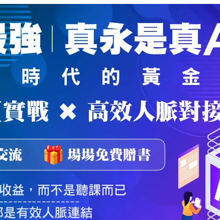
魔法弟子
｜
自