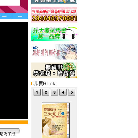
—
—
是為了成