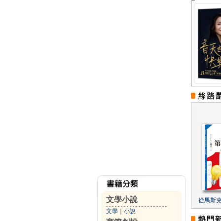
文學小說
從馬斯
文學
｜
小說