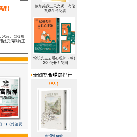
學課】
人評論， 曾被譽
要用她充滿獨特正
梯：(《持續買
臺灣漫遊錄