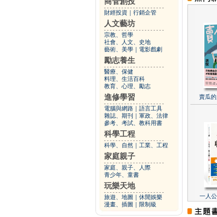
商管創投
財經投資
｜
行銷企管
人文藝坊
宗教、哲學
社會、人文、史地
藝術、美學
｜
電影戲劇
勵志養生
醫療、保健
料理、生活百科
教育、心理、勵志
進修學習
賣瓜的
電腦與網路
｜
語言工具
雜誌、期刊
｜
軍政、法律
參考、考試、教科用書
科學工程
科學、自然
｜
工業、工程
家庭親子
家庭、親子、人際
青少年、童書
玩樂天地
一人公
旅遊、地圖
｜
休閒娛樂
漫畫、插圖
｜
限制級