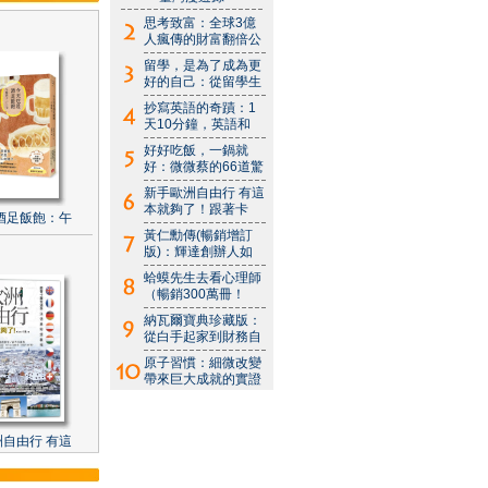
思考致富：全球3億
人瘋傳的財富翻倍公
留學，是為了成為更
好的自己：從留學生
抄寫英語的奇蹟：1
天10分鐘，英語和
好好吃飯，一鍋就
好：微微蔡的66道驚
新手歐洲自由行 有這
本就夠了！跟著卡
酒足飯飽：午
黃仁勳傳(暢銷增訂
版)：輝達創辦人如
蛤蟆先生去看心理師
（暢銷300萬冊！
納瓦爾寶典珍藏版：
從白手起家到財務自
原子習慣：細微改變
帶來巨大成就的實證
自由行 有這