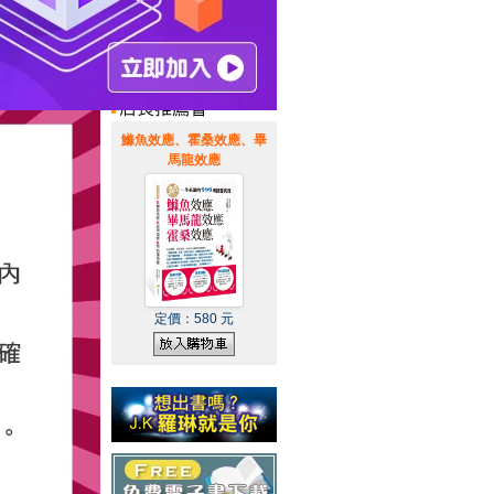
惠通知
|
霹靂英雄音樂精選
|
鰷魚效應、霍桑效應、畢
馬龍效應
定價：
580
元