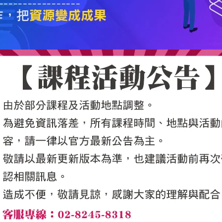
5050魔法眾籌
|
NG書城
|
國際級品牌課程
|
優