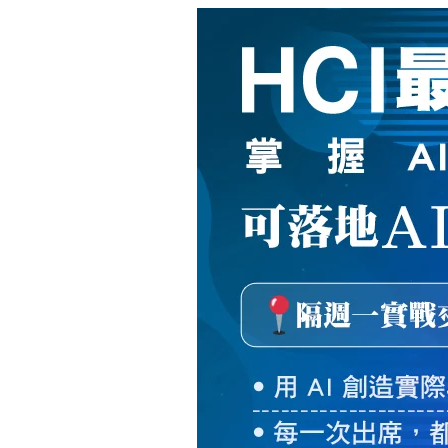
新
絲
路
網
路
書
店
-
知
識