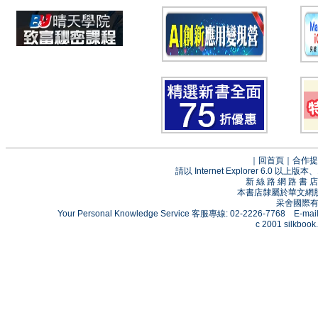
｜
回首頁
｜
合作提
請以 Internet Explorer 6.0
新 絲 路 網 路 
本書店隸屬於華文網
采舍國際有限
Your Personal Knowledge Service 客服專線: 02-2226-7768 E-mai
c 2001 silkbook.