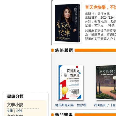
音天也快樂，不
出版社：捷徑文化
出版日期：2024/12/4
分類：教育‧心理．勵志
定價：320 元 ， 特價
以風趣又豁達的態度樂觀
為「飛鷹三姝」紅遍8
能量的文字療癒人心！...
文學小說
從馬斯克到第一性原理
我可能錯了【金
文學
｜
小說