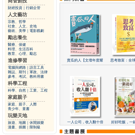
商管創投
財經投資
｜
行銷企管
人文藝坊
宗教、哲學
社會、人文、史地
藝術、美學
｜
電影戲劇
勵志養生
醫療、保健
料理、生活百科
教育、心理、勵志
進修學習
賣瓜的人【文壇年度耀
思考致富：全球
電腦與網路
｜
語言工具
雜誌、期刊
｜
軍政、法律
參考、考試、教科用書
科學工程
科學、自然
｜
工業、工程
家庭親子
家庭、親子、人際
青少年、童書
玩樂天地
一人公司，收入翻十倍
好好吃飯，一
旅遊、地圖
｜
休閒娛樂
漫畫、插圖
｜
限制級