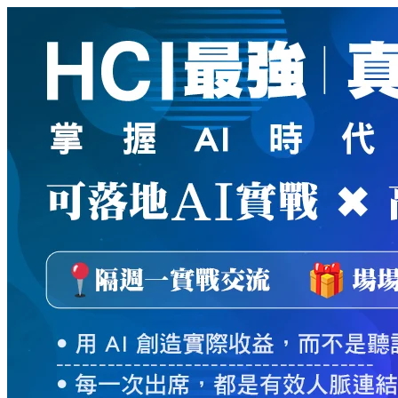
新
絲
路
網
路
書
店
-
知
識