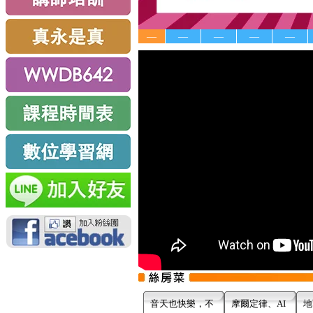
—
—
—
—
—
音天也快樂，不
摩爾定律、AI
地