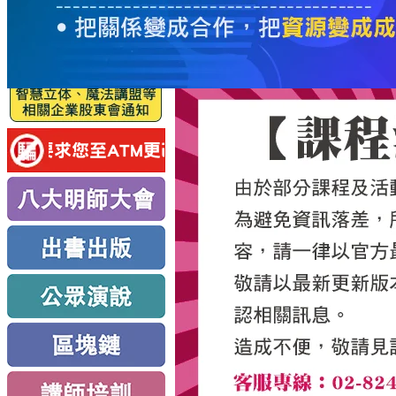
服
務
新
思
路