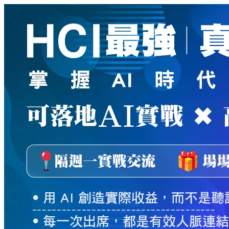
新
絲
路
網
路
書
店
-
知
識