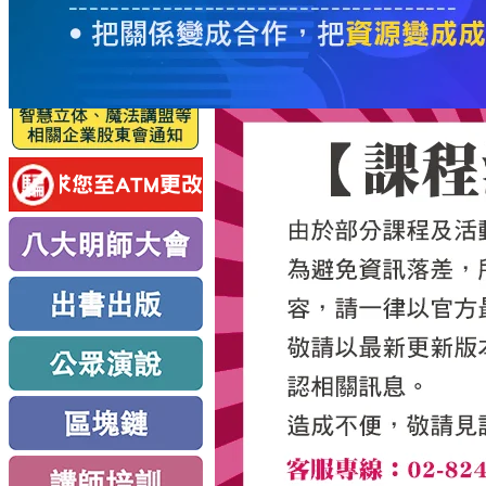
服
務
新
思
路