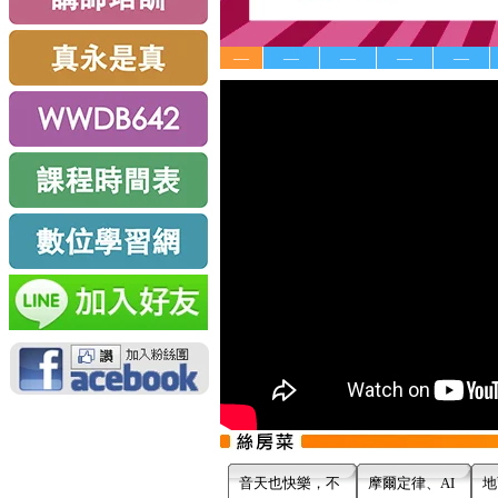
—
—
—
—
—
音天也快樂，不
摩爾定律、AI
地