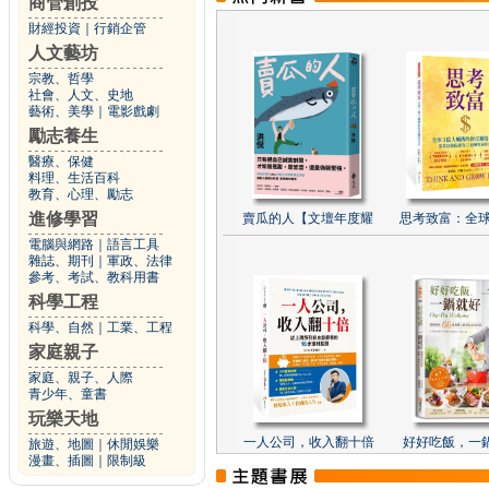
商管創投
財經投資
｜
行銷企管
人文藝坊
宗教、哲學
社會、人文、史地
藝術、美學
｜
電影戲劇
勵志養生
醫療、保健
料理、生活百科
教育、心理、勵志
進修學習
賣瓜的人【文壇年度耀
思考致富：全球
電腦與網路
｜
語言工具
雜誌、期刊
｜
軍政、法律
參考、考試、教科用書
科學工程
科學、自然
｜
工業、工程
家庭親子
家庭、親子、人際
青少年、童書
玩樂天地
一人公司，收入翻十倍
好好吃飯，一
旅遊、地圖
｜
休閒娛樂
漫畫、插圖
｜
限制級