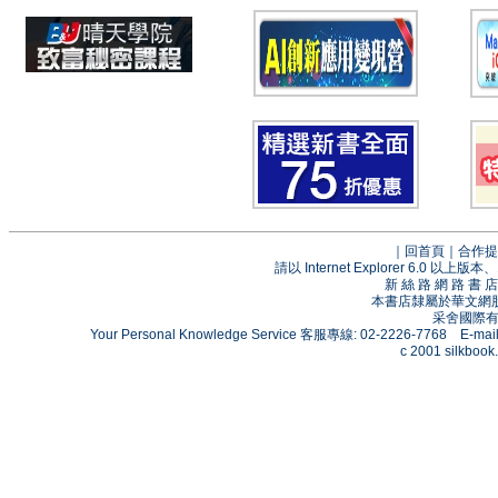
｜
回首頁
｜
合作提
請以 Internet Explorer 6.0
新 絲 路 網 路 
本書店隸屬於華文網
采舍國際有限
Your Personal Knowledge Service 客服專線: 02-2226-7768 E-mai
c 2001 silkbook.