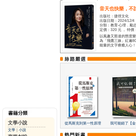
音天也快樂，不
出版社：捷徑文化
出版日期：2024/12/4
分類：教育‧心理．勵志
定價：320 元 ， 特價
以風趣又豁達的態度樂觀
為「飛鷹三姝」紅遍8
能量的文字療癒人心！...
文學小說
從馬斯克到第一性原理
我可能錯了【金
文學
｜
小說