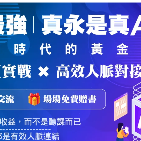
魔法弟子
｜
自