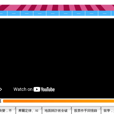
—
—
—
—
—
—
—
—
—
快樂，不
摩爾定律、AI
地面師詐術全破
股票作手回憶錄
留學，