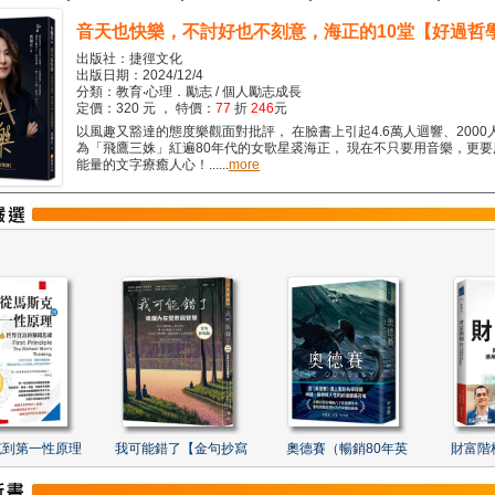
音天也快樂，不討好也不刻意，海正的10堂【好過哲
出版社：捷徑文化
出版日期：2024/12/4
分類：教育‧心理．勵志 / 個人勵志成長
定價：320 元 ， 特價：
77
折
246
元
以風趣又豁達的態度樂觀面對批評， 在臉書上引起4.6萬人迴響、2000
為「飛鷹三姝」紅遍80年代的女歌星裘海正， 現在不只要用音樂，更
能量的文字療癒人心！......
more
克到第一性原理
我可能錯了【金句抄寫
奧德賽（暢銷80年英
財富階