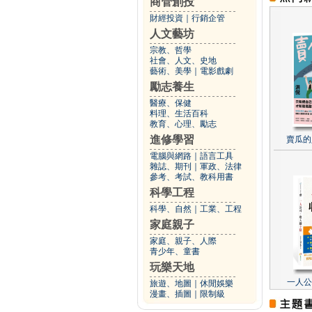
商管創投
財經投資
｜
行銷企管
人文藝坊
宗教、哲學
社會、人文、史地
藝術、美學
｜
電影戲劇
勵志養生
醫療、保健
料理、生活百科
教育、心理、勵志
進修學習
賣瓜的
電腦與網路
｜
語言工具
雜誌、期刊
｜
軍政、法律
參考、考試、教科用書
科學工程
科學、自然
｜
工業、工程
家庭親子
家庭、親子、人際
青少年、童書
玩樂天地
一人公
旅遊、地圖
｜
休閒娛樂
漫畫、插圖
｜
限制級