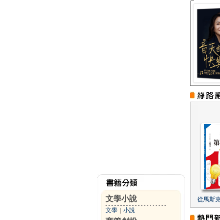
文學小說
從馬斯
文學
｜
小說