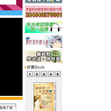
—
—
是為了成