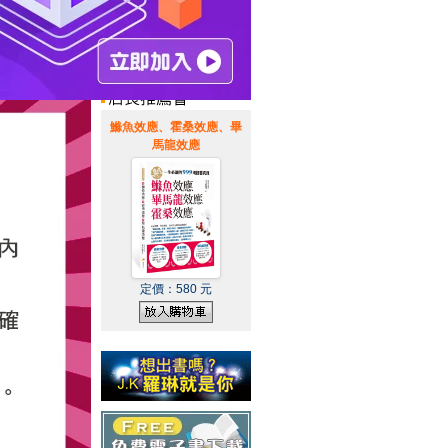
惠通知
|
霹靂英雄音樂精選
|
鰷魚效應、霍桑效應、畢
馬龍效應
定價：
580
元