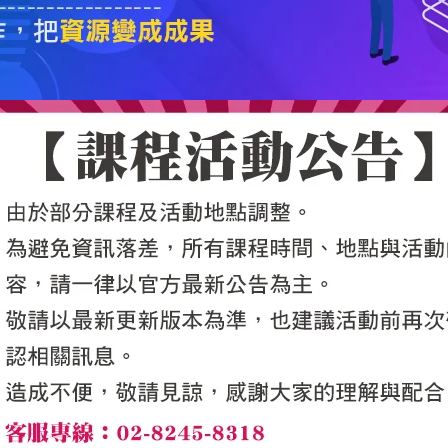
5050魔法眾籌
|
NG書城
|
國際級品牌課程
|
優