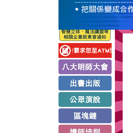
服
務
新
思
路