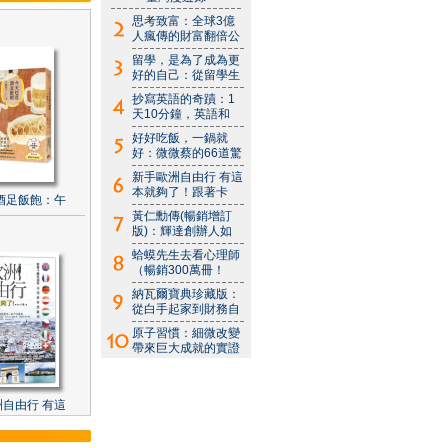
思考致富：全球3億
人瘋傳的財富翻倍公
留學，是為了成為更
好的自己：從留學生
抄寫英語的奇蹟：1
天10分鐘，英語和
好好吃飯，一鍋就
好：微微蔡的66道驚
新手歐洲自由行 有這
本就夠了！跟著卡
酒足飯飽：午
黃仁勳傳(暢銷增訂
版)：輝達創辦人如
蛤蟆先生去看心理師
（暢銷300萬冊！
納瓦爾寶典珍藏版：
從白手起家到財務自
原子習慣：細微改變
帶來巨大成就的實證
自由行 有這