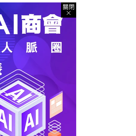
登入
｜
註冊
｜
會員中心
｜
結帳
｜
培訓課程
資出版
｜
電子書
｜
客服中心
｜
智慧型立体會員