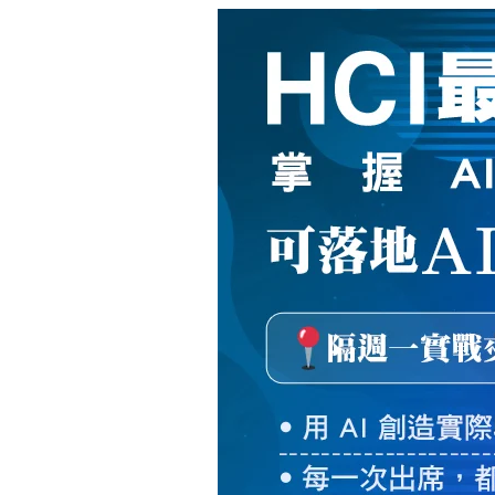
新
絲
路
網
路
書
店
-
知
識