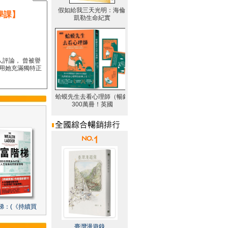
學課】
人評論， 曾被譽
要用她充滿獨特正
梯：(《持續買
臺灣漫遊錄