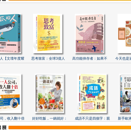
人【文壇年度耀
思考致富：全球3億人
高功能倖存者：如果不
今天也是
司，收入翻十倍
好好吃飯，一鍋就好：
成語不只是四個字：親
新手歐洲