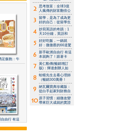
思考致富：全球3億
人瘋傳的財富翻倍公
留學，是為了成為更
好的自己：從留學生
抄寫英語的奇蹟：1
天10分鐘，英語和
好好吃飯，一鍋就
好：微微蔡的66道驚
新手歐洲自由行 有這
本就夠了！跟著卡
酒足飯飽：午
黃仁勳傳(暢銷增訂
版)：輝達創辦人如
蛤蟆先生去看心理師
（暢銷300萬冊！
納瓦爾寶典珍藏版：
從白手起家到財務自
原子習慣：細微改變
帶來巨大成就的實證
自由行 有這