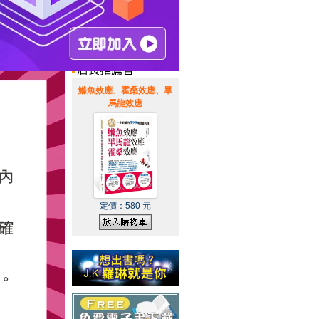
惠通知
|
霹靂英雄音樂精選
|
鰷魚效應、霍桑效應、畢
馬龍效應
定價：
580
元