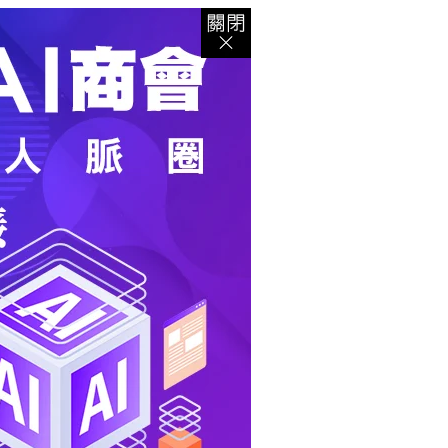
登入
｜
註冊
｜
會員中心
｜
結帳
｜
培訓課程
資出版
｜
電子書
｜
客服中心
｜
智慧型立体會員