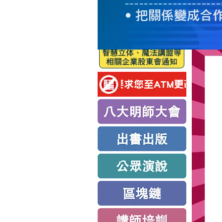
服
務
新
思
路