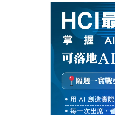
新
絲
路
網
路
書
店
-
知
識