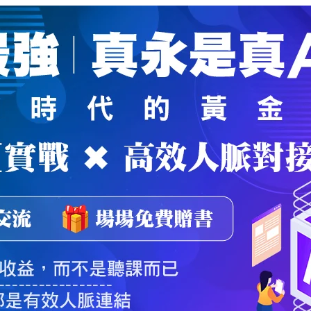
魔法弟子
｜
自