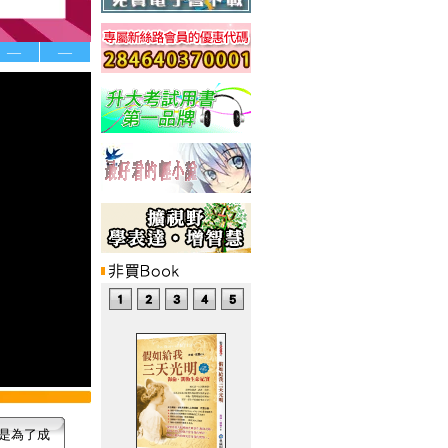
—
—
是為了成