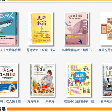
人【文壇年度耀
思考致富：全球3億人
高功能倖存者：如果不
今天也是
司，收入翻十倍
好好吃飯，一鍋就好：
成語不只是四個字：親
新手歐洲