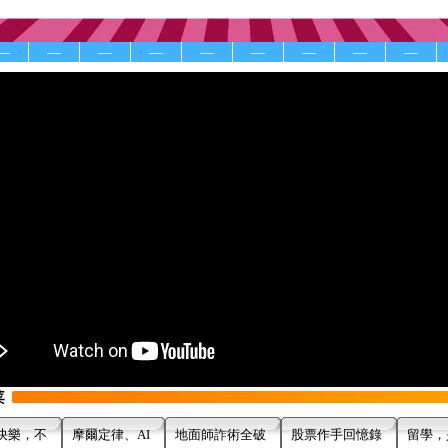
—
—
—
—
—
—
—
—
—
快樂，不
摩爾定律、AI
地面師詐術全破
股票作手回憶錄
留學，