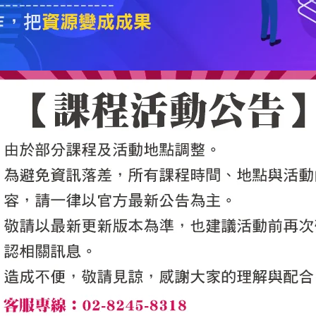
5050魔法眾籌
|
NG書城
|
國際級品牌課程
|
優