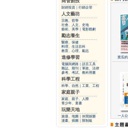
商管創投
財經投資
｜
行銷企管
人文藝坊
宗教、哲學
社會、人文、史地
藝術、美學
｜
電影戲劇
勵志養生
醫療、保健
料理、生活百科
教育、心理、勵志
進修學習
賣瓜的
電腦與網路
｜
語言工具
雜誌、期刊
｜
軍政、法律
參考、考試、教科用書
科學工程
科學、自然
｜
工業、工程
家庭親子
家庭、親子、人際
青少年、童書
玩樂天地
一人公
旅遊、地圖
｜
休閒娛樂
漫畫、插圖
｜
限制級