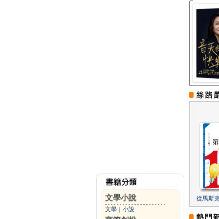
文學小說
從馬斯
文學
｜
小說