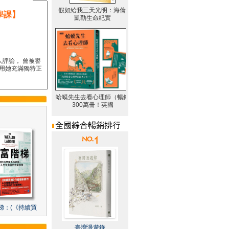
學課】
人評論， 曾被譽
要用她充滿獨特正
梯：(《持續買
臺灣漫遊錄