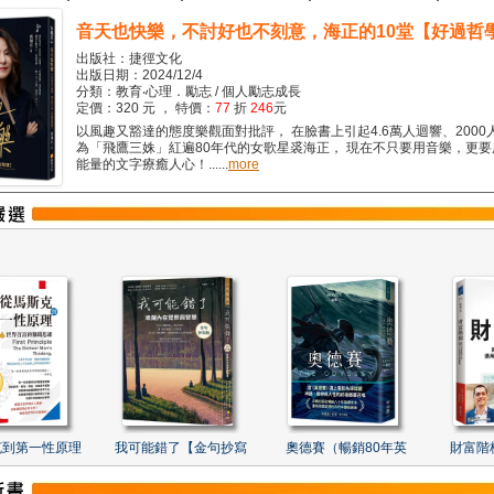
音天也快樂，不討好也不刻意，海正的10堂【好過哲
出版社：捷徑文化
出版日期：2024/12/4
分類：教育‧心理．勵志 / 個人勵志成長
定價：320 元 ， 特價：
77
折
246
元
以風趣又豁達的態度樂觀面對批評， 在臉書上引起4.6萬人迴響、2000
為「飛鷹三姝」紅遍80年代的女歌星裘海正， 現在不只要用音樂，更
能量的文字療癒人心！......
more
克到第一性原理
我可能錯了【金句抄寫
奧德賽（暢銷80年英
財富階