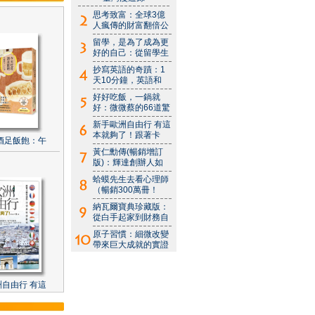
思考致富：全球3億
人瘋傳的財富翻倍公
留學，是為了成為更
好的自己：從留學生
抄寫英語的奇蹟：1
天10分鐘，英語和
好好吃飯，一鍋就
好：微微蔡的66道驚
新手歐洲自由行 有這
本就夠了！跟著卡
酒足飯飽：午
黃仁勳傳(暢銷增訂
版)：輝達創辦人如
蛤蟆先生去看心理師
（暢銷300萬冊！
納瓦爾寶典珍藏版：
從白手起家到財務自
原子習慣：細微改變
帶來巨大成就的實證
自由行 有這