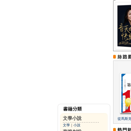
文學小說
從馬斯
文學
｜
小說