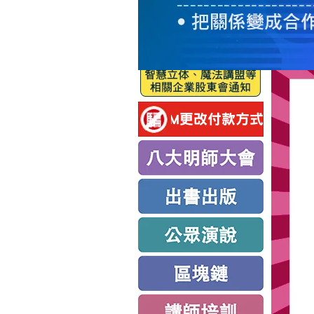
服
務
新
思
路