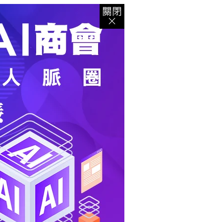
登入
｜
註冊
｜
會員中心
｜
結帳
｜
培訓課程
資出版
｜
電子書
｜
客服中心
｜
智慧型立体會員