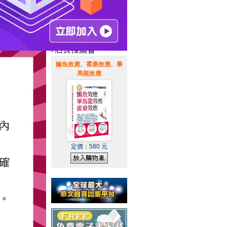
惠通知
|
霹靂英雄音樂精選
|
鰷魚效應、霍桑效應、畢
馬龍效應
定價：
580
元