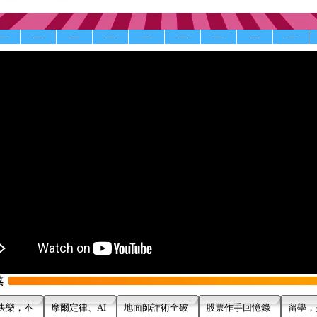
—
—
—
—
—
—
—
—
—
快樂，不
摩爾定律、AI
地面師詐術全破
股票作手回憶錄
留學，