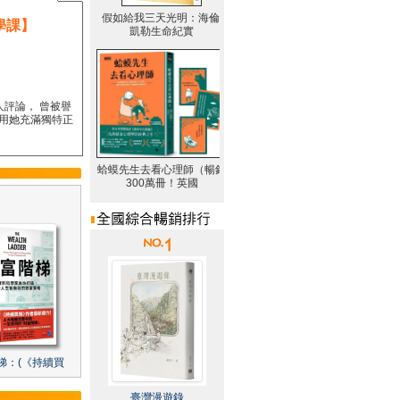
學課】
人評論， 曾被譽
要用她充滿獨特正
梯：(《持續買
臺灣漫遊錄