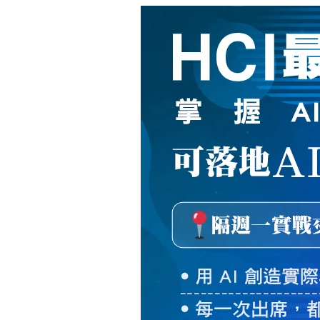
新
絲
路
網
路
書
店
-
知
識