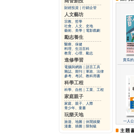
商管創投
財經投資
｜
行銷企管
人文藝坊
宗教、哲學
社會、人文、史地
藝術、美學
｜
電影戲劇
勵志養生
醫療、保健
料理、生活百科
教育、心理、勵志
進修學習
賣瓜的
電腦與網路
｜
語言工具
雜誌、期刊
｜
軍政、法律
參考、考試、教科用書
科學工程
科學、自然
｜
工業、工程
家庭親子
家庭、親子、人際
青少年、童書
玩樂天地
一人公
旅遊、地圖
｜
休閒娛樂
漫畫、插圖
｜
限制級