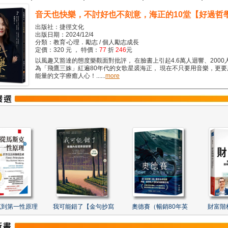
音天也快樂，不討好也不刻意，海正的10堂【好過哲
出版社：捷徑文化
出版日期：2024/12/4
分類：教育‧心理．勵志 / 個人勵志成長
定價：320 元 ， 特價：
77
折
246
元
以風趣又豁達的態度樂觀面對批評， 在臉書上引起4.6萬人迴響、2000
為「飛鷹三姝」紅遍80年代的女歌星裘海正， 現在不只要用音樂，更
能量的文字療癒人心！......
more
克到第一性原理
我可能錯了【金句抄寫
奧德賽（暢銷80年英
財富階