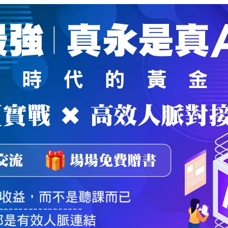
魔法弟子
｜
自