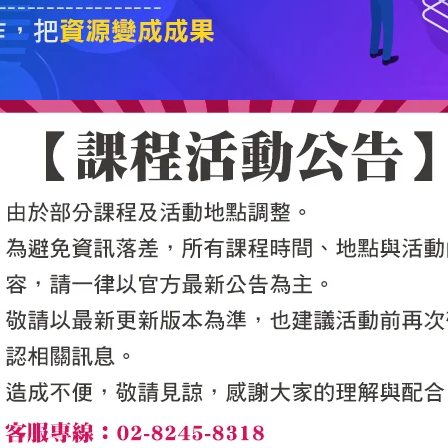
5050魔法眾籌
|
NG書城
|
國際級品牌課程
|
優