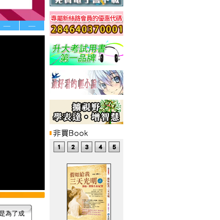
—
—
是為了成