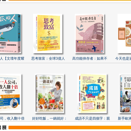
人【文壇年度耀
思考致富：全球3億人
高功能倖存者：如果不
今天也是
司，收入翻十倍
好好吃飯，一鍋就好：
成語不只是四個字：親
新手歐洲